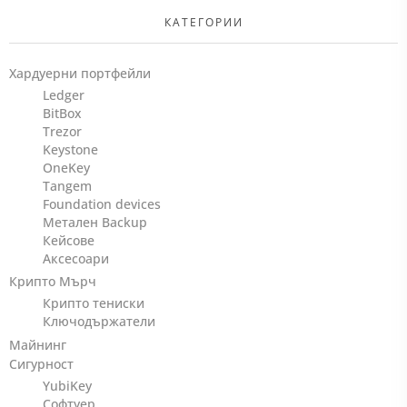
КАТЕГОРИИ
Хардуерни портфейли
Ledger
BitBox
Trezor
Keystone
OneKey
Tangem
Foundation devices
Метален Backup
Кейсове
Аксесоари
Крипто Мърч
Крипто тениски
Ключодържатели
Майнинг
Сигурност
YubiKey
Софтуер