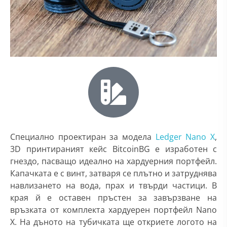
Специално проектиран за модела
Ledger Nano X
,
3D принтираният кейс BitcoinBG е изработен с
гнездо, пасващо идеално на хардуерния портфейл.
Капачката е с винт, затваря се плътно и затруднява
навлизането на вода, прах и твърди частици. В
края й е оставен пръстен за завързване на
връзката от комплекта хардуерен портфейл Nano
X. На дъното на тубичката ще откриете логото на