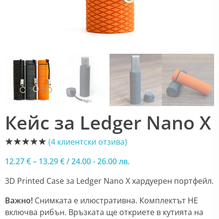
Кейс за Ledger Nano X
(
4
клиентски отзива)
12.27
€
–
13.29
€
/ 24.00 - 26.00 лв.
3D Printed Case за Ledger Nano X хардуерен портфейл.
Важно!
Снимката е илюстративна. Комплектът НЕ
включва рибън. Връзката ще откриете в кутията на