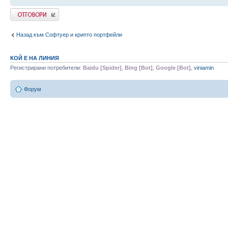
Напиши коментар
Назад към Софтуер и крипто портфейли
КОЙ Е НА ЛИНИЯ
Регистрирани потребители:
Baidu [Spider]
,
Bing [Bot]
,
Google [Bot]
,
viniamin
Форум