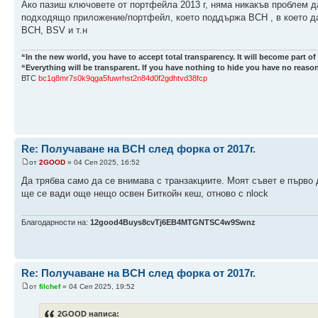
Ако пазиш ключовете от портфейла 2013 г, няма никакъв проблем д
подходящо приложение/портфейл, което поддържа ВСН , в което да
ВСН, BSV и т.н
“In the new world, you have to accept total transparency. It will become part of
“Everything will be transparent. If you have nothing to hide you have no reason
ВТС
bc1q8mr7s0k9qga5fuwrhst2n84d0f2gdhtvd38fcp
Re: Получаване на BCH след форка от 2017г.
от
2GOOD
» 04 Сеп 2025, 16:52
Да трябва само да се внимава с транзакциите. Моят съвет е първо д
ще се вади още нещо освен Биткойн кеш, отново с nlock
Благодарности на:
12good4Buys8cvTj6EB4MTGNTSC4w9Swnz
Re: Получаване на BCH след форка от 2017г.
от
filchef
» 04 Сеп 2025, 19:52
2GOOD написа: