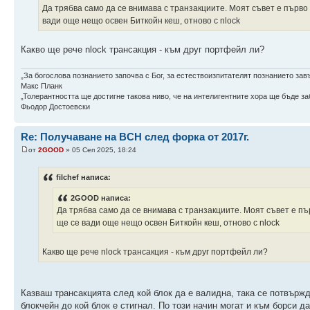
Да трябва само да се внимава с транзакциите. Моят съвет е първо 
вади още нещо освен Биткойн кеш, отново с nlock
Какво ще рече nlock трансакция - към друг портфейл ли?
„За богослова познанието започва с Бог, за естествоизпитателят познанието зав
Макс Планк
„Толерантността ще достигне такова ниво, че на интелигентните хора ще бъде заб
Фьодор Достоевски
Re: Получаване на BCH след форка от 2017г.
от
2GOOD
» 05 Сеп 2025, 18:24
filchef написа:
2GOOD написа:
Да трябва само да се внимава с транзакциите. Моят съвет е пър
ще се вади още нещо освен Биткойн кеш, отново с nlock
Какво ще рече nlock трансакция - към друг портфейл ли?
Казваш трансакцията след кой блок да е валидна, така се потвържд
блокчейн до кой блок е стигнал. По този начин могат и към борси д