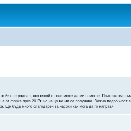
то бих се радвал, ако някой от вас може да ми помогне. Притежател съм
еша от форка през 2017г. но нещо не ми се получава. Важна подробност е
а. Ще бъда много благодарен за насоки как мога да го направя.