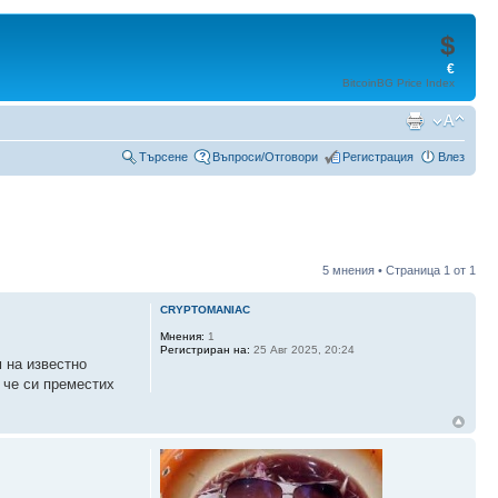
$
€
BitcoinBG Price Index
Търсене
Въпроси/Отговори
Регистрация
Влез
5 мнения • Страница
1
от
1
CRYPTOMANIAC
Мнения:
1
Регистриран на:
25 Авг 2025, 20:24
 на известно
 че си преместих