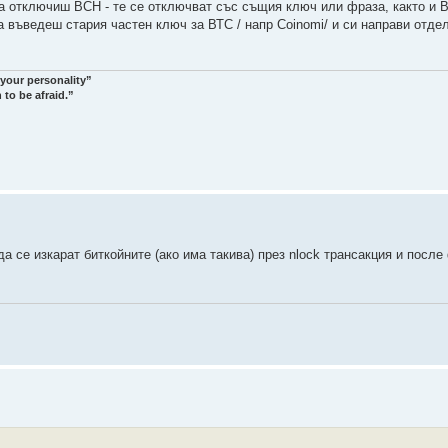
а отключиш ВСН - те се отключват със същия ключ или фраза, както и 
 въведеш стария частен ключ за ВТС / напр Coinomi/ и си направи отде
 your personality”
 to be afraid.”
а се изкарат биткойните (ако има такива) през nlock трансакция и после