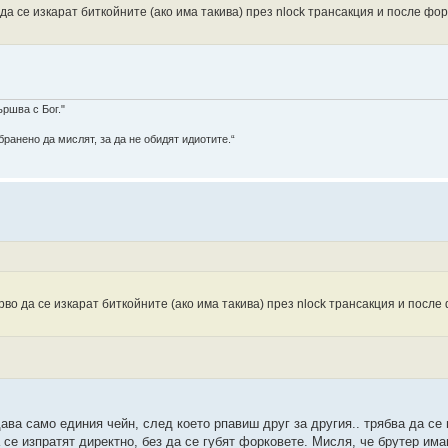
да се изкарат биткойните (ако има такива) през nlock трансакция и после фор
ършва с Бог."
ранено да мислят, за да не обидят идиотите.“
во да се изкарат биткойните (ако има такива) през nlock трансакция и после
ава само единия чейн, след което рпавиш друг за другия.. трябва да се
а се изпратят директно, без да се губят форковете. Мисля, че брутер им