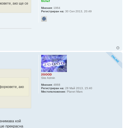
filchef
ковете, ако ще се
Мнения:
1964
Регистриран на:
30 Сеп 2013, 20:49
2GOOD
Site Admin
Мнения:
4868
 форковете, ако
Регистриран на:
28 Май 2013, 15:40
Местоположение:
Planet Mars
 внимава кой
аше прекрасна