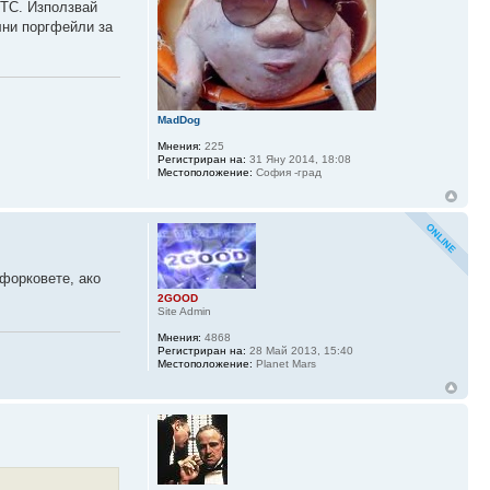
ВТС. Използвай
лни поргфейли за
MadDog
Мнения:
225
Регистриран на:
31 Яну 2014, 18:08
Местоположение:
София -град
 форковете, ако
2GOOD
Site Admin
Мнения:
4868
Регистриран на:
28 Май 2013, 15:40
Местоположение:
Planet Mars