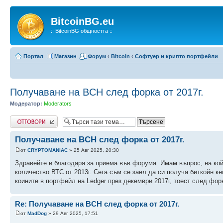
BitcoinBG.eu
:: BitcoinBG общността ::
Портал
Магазин
Форум
‹
Bitcoin
‹
Софтуер и крипто портфейли
Получаване на BCH след форка от 2017г.
Модератор:
Moderators
Напиши коментар
Получаване на BCH след форка от 2017г.
от
CRYPTOMANIAC
» 25 Авг 2025, 20:30
Здравейте и благодаря за приема във форума. Имам въпрос, на кой
количество ВТС от 2013г. Сега съм се заел да си получа биткойн к
коините в портфейл на Ledger през декември 2017г, тоест след форк
Re: Получаване на BCH след форка от 2017г.
от
MadDog
» 29 Авг 2025, 17:51