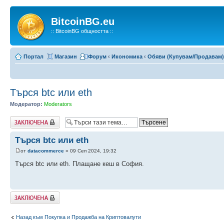
BitcoinBG.eu
:: BitcoinBG общността ::
Портал
Магазин
Форум
‹
Икономика
‹
Обяви (Купувам/Продавам)
Търся btc или eth
Модератор:
Moderators
Заключена
Търся btc или eth
от
datacommerce
» 09 Сеп 2024, 19:32
Търся btc или eth. Плащане кеш в София.
Заключена
Назад към Покупка и Продажба на Криптовалути