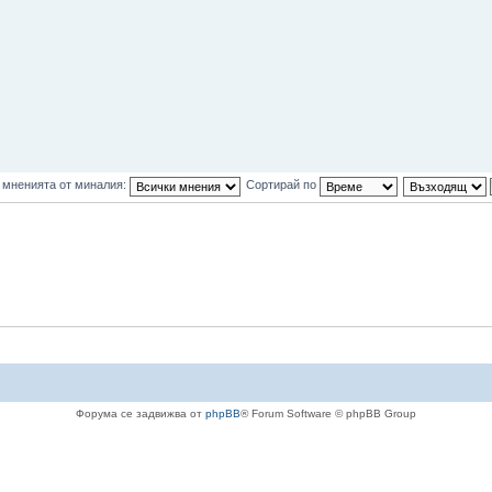
 мненията от миналия:
Сортирай по
Форума се задвижва от
phpBB
® Forum Software © phpBB Group