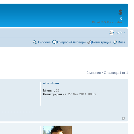
$
€
BitcoinBG Price Index
Търсене
Въпроси/Отговори
Регистрация
Влез
2 мнения • Страница
1
от
1
wizardmen
Мнения:
22
Регистриран на:
27 Фев 2014, 08:39