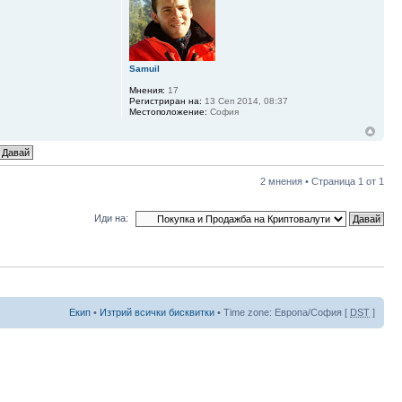
Samuil
Мнения:
17
Регистриран на:
13 Сеп 2014, 08:37
Местоположение:
София
2 мнения • Страница
1
от
1
Иди на:
Екип
•
Изтрий всички бисквитки
• Time zone: Европа/София [
DST
]