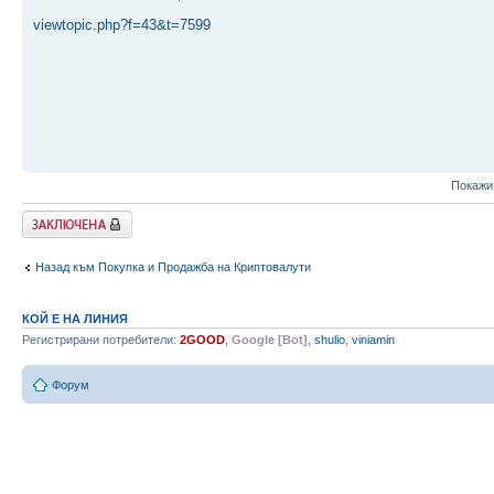
viewtopic.php?f=43&t=7599
Покажи
Заключена
Назад към Покупка и Продажба на Криптовалути
КОЙ Е НА ЛИНИЯ
Регистрирани потребители:
2GOOD
,
Google [Bot]
,
shulio
,
viniamin
Форум