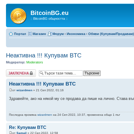
BitcoinBG.eu
:: BitcoinBG общността ::
Портал
Магазин
Форум
‹
Икономика
‹
Обяви (Купувам/Продавам)
Неактивна !!! Купувам BTC
Модератор:
Moderators
Заключена
Неактивна !!! Купувам BTC
от
wizardmen
» 21 Сеп 2022, 01:16
Здравейте, ако на някой му се продава да пише на лично. Става 
Последна промяна
wizardmen
на 24 Сеп 2022, 10:37, променена общо 1 път
Re: Купувам BTC
от
Samuil
» 22 Сеп 2022, 12:58