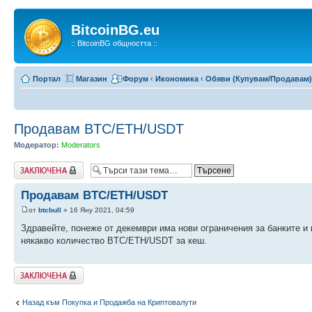
BitcoinBG.eu
:: BitcoinBG общността ::
Портал
Магазин
Форум
‹
Икономика
‹
Обяви (Купувам/Продавам)
Продавам BTC/ETH/USDT
Модератор:
Moderators
Заключена
Продавам BTC/ETH/USDT
от
btcbull
» 16 Яну 2021, 04:59
Здравейте, понеже от декември има нови ограничения за банките и
някакво количество BTC/ETH/USDT за кеш.
Заключена
Назад към Покупка и Продажба на Криптовалути