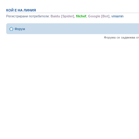
КОЙ Е НА ЛИНИЯ
Регистрирани потребители:
Baidu [Spider]
,
filchef
,
Google [Bot]
,
viniamin
Форум
Форума се задвижва о