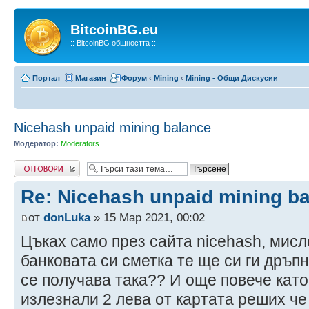
BitcoinBG.eu
:: BitcoinBG общността ::
Портал
Магазин
Форум
‹
Mining
‹
Mining - Общи Дискусии
Nicehash unpaid mining balance
Модератор:
Moderators
Напиши коментар
Re: Nicehash unpaid mining b
от
donLuka
» 15 Мар 2021, 00:02
Цъках само през сайта nicehash, мисл
банковата си сметка те ще си ги дръпн
се получава така?? И още повече като
излезнали 2 лева от картата реших че