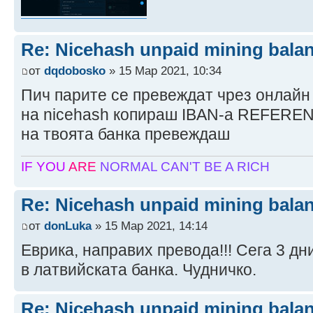
Re: Nicehash unpaid mining bala
от
dqdobosko
» 15 Мар 2021, 10:34
Пич парите се превеждат чрез онлайн
на nicehash копираш IBAN-а REFERENC
на твоята банка превеждаш
IF YOU
ARE
NORMAL
CAN'T BE A RICH
Re: Nicehash unpaid mining bala
от
donLuka
» 15 Мар 2021, 14:14
Еврика, направих превода!!! Сега 3 дн
в латвийската банка. Чудничко.
Re: Nicehash unpaid mining bala