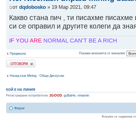
от
dqdobosko
» 19 Мар 2021, 09:47
Какво стана пич , ти писахме писахме
си се оправил и другите колеги да зная
IF YOU
ARE
NORMAL
CAN'T BE A RICH
Покажи мненията от миналия:
Предишна
Напиши коментар
Назад към Mining - Общи Дискусии
КОЙ Е НА ЛИНИЯ
Регистрирани потребители:
2GOOD
,
guBaHe
,
viniamin
Форум
Форума се задвижва о