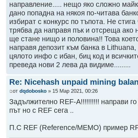
направление..... нещо яко сложно май
дано попадна на някоя по-читава банк
избират с конкурс по тъпота. Не стига 
трябва да направя пък и отсреща ако 
ще стане нищо и половина!! Това коет
направя депозит към банка в Lithuana,
цялото инфо с ибан, биц код и всички
преведа нови 2 лева да видиме.........
Re: Nicehash unpaid mining bala
от
dqdobosko
» 15 Мар 2021, 00:26
Задължително REF-A!!!!!!!!!! направи г
път но с REF сега ..
П.С REF (Reference/MEMO) пример RF