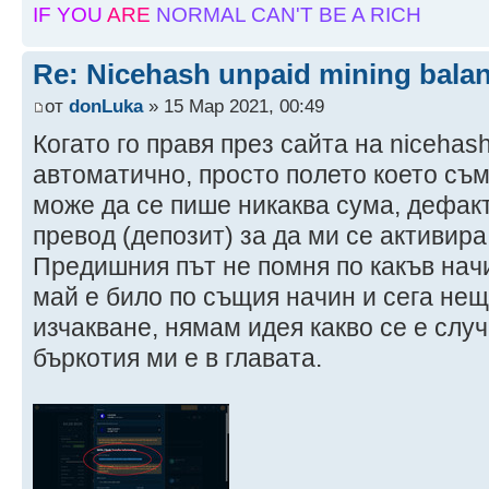
IF YOU
ARE
NORMAL
CAN'T BE A RICH
Re: Nicehash unpaid mining bala
от
donLuka
» 15 Мар 2021, 00:49
Когато го правя през сайта на nicehas
автоматично, просто полето което съм
може да се пише никаква сума, дефакт
превод (депозит) за да ми се активира
Предишния път не помня по какъв нач
май е било по същия начин и сега нещ
изчакване, нямам идея какво се е случ
бъркотия ми е в главата.