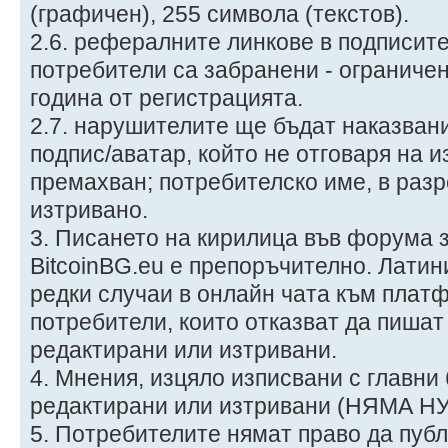
(графичен), 255 символа (текстов).
2.6. рефералните линкове в подписит
потребители са забранени - ограничен
година от регистрацията.
2.7. нарушителите ще бъдат наказван
подпис/аватар, който не отговаря на 
премахван; потребителско име, в разр
изтривано.
3. Писането на кирилица във форума 
BitcoinBG.eu е препоръчително. Латин
редки случаи в онлайн чата към плат
потребители, които отказват да пишат
редактирани или изтривани.
4. Мнения, изцяло изписвани с главни
редактирани или изтривани (НЯМА Н
5. Потребителите нямат право да публ