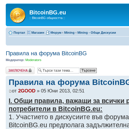
BitcoinBG.eu
:: BitcoinBG общността ::
Портал
Магазин
Форум
‹
Mining
‹
Mining - Общи Дискусии
Правила на форума BitcoinBG
Модератор:
Moderators
Заключена
Правила на форума BitcoinB
от
2GOOD
» 05 Юни 2013, 02:51
І. Общи правила, важащи за всички
потребители в BitcoinBG.eu:
1. Участието в дискусиите във форума
BitcoinBG.eu предполага задължителн