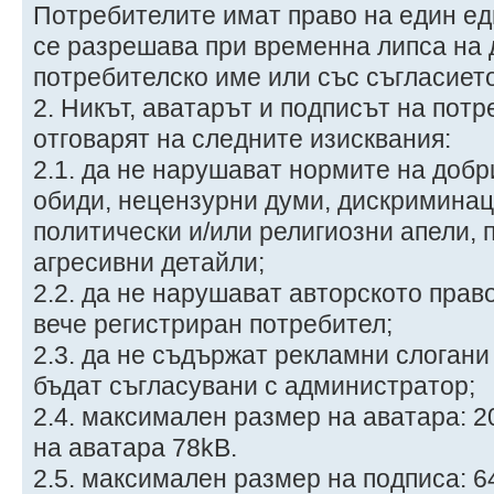
Потребителите имат право на един ед
се разрешава при временна липса на 
потребителско име или със съгласиет
2. Никът, аватарът и подписът на потр
отговарят на следните изисквания:
2.1. да не нарушават нормите на добр
обиди, нецензурни думи, дискримина
политически и/или религиозни апели, 
агресивни детайли;
2.2. да не нарушават авторското право
вече регистриран потребител;
2.3. да не съдържат рекламни слогани 
бъдат съгласувани с администратор;
2.4. максимален размер на аватара: 2
на аватара 78kB.
2.5. максимален размер на подписа: 6