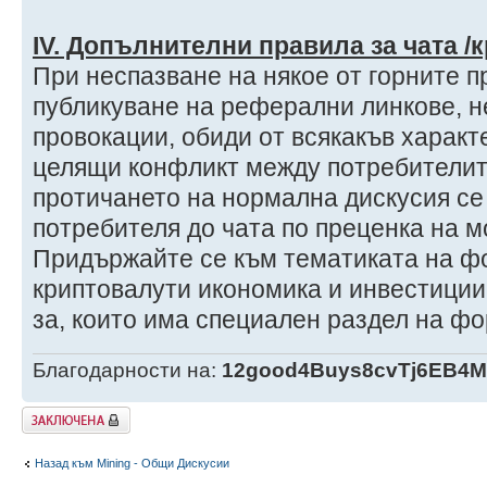
ІV. Допълнителни правила за чата /
При неспазване на някое от горните пр
публикуване на реферални линкове, н
провокации, обиди от всякакъв характ
целящи конфликт между потребителит
протичането на нормална дискусия се
потребителя до чата по преценка на м
Придържайте се към тематиката на фо
криптовалути икономика и инвестиции 
за, които има специален раздел на ф
Благодарности на:
12good4Buys8cvTj6EB4
Заключена
Назад към Mining - Общи Дискусии