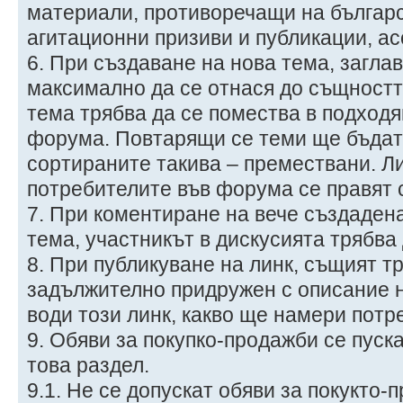
материали, противоречащи на българс
агитационни призиви и публикации, ас
6. При създаване на нова тема, загла
максимално да се отнася до същностт
тема трябва да се помества в подходя
форума. Повтарящи се теми ще бъдат
сортираните такива – премествани. Л
потребителите във форума се правят 
7. При коментиране на вече създадена
тема, участникът в дискусията трябва
8. При публикуване на линк, същият т
задължително придружен с описание н
води този линк, какво ще намери потр
9. Обяви за покупко-продажби се пуск
това раздел.
9.1. Не се допускат обяви за покукто-