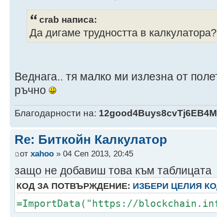
crab написа:
Да дигаме трудността в калкулатора
Веднага.. тя малко ми излезна от поле
ръчно
Благодарности на:
12good4Buys8cvTj6EB4
Re: Биткойн Калкулатор
от
xahoo
» 04 Сеп 2013, 20:45
защо не добавиш това към таблицата
КОД ЗА ПОТВЪРЖДЕНИЕ:
ИЗБЕРИ ЦЕЛИЯ К
=ImportData("https://blockchain.in