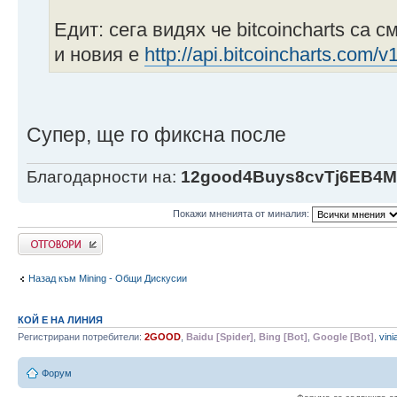
Едит: сега видях че bitcoincharts са 
и новия е
http://api.bitcoincharts.com/
Супер, ще го фиксна после
Благодарности на:
12good4Buys8cvTj6EB4
Покажи мненията от миналия:
Напиши коментар
Назад към Mining - Общи Дискусии
КОЙ Е НА ЛИНИЯ
Регистрирани потребители:
2GOOD
,
Baidu [Spider]
,
Bing [Bot]
,
Google [Bot]
,
vini
Форум