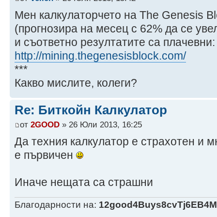
Мен калкулаторчето на The Genesis B
(прогнозира на месец с 62% да се уве
и съответно резултатите са плачевни:
http://mining.thegenesisblock.com/
***
Какво мислите, колеги?
Re: Биткойн Калкулатор
от
2GOOD
» 26 Юли 2013, 16:25
Да техния калкулатор е страхотен и м
е първичен
Иначе нещата са страшни
Благодарности на:
12good4Buys8cvTj6EB4