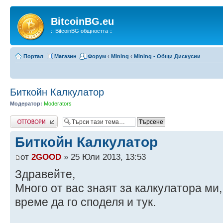
BitcoinBG.eu
:: BitcoinBG общността ::
Портал
Магазин
Форум
‹
Mining
‹
Mining - Общи Дискусии
Биткойн Калкулатор
Модератор:
Moderators
Напиши коментар
Биткойн Калкулатор
от
2GOOD
» 25 Юли 2013, 13:53
Здравейте,
Много от вас знаят за калкулатора ми,
време да го споделя и тук.