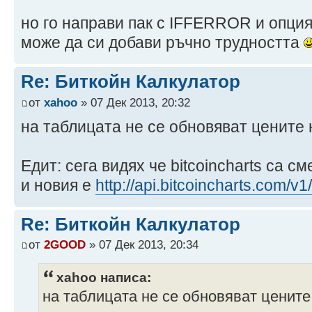
но го направи пак с IFFERROR и опция
може да си добави ръчно трудността
Re: Биткойн Калкулатор
от
xahoo
» 07 Дек 2013, 20:32
на таблицата не се обновяват цените на
Едит: сега видях че bitcoincharts са с
и новия е
http://api.bitcoincharts.com/v
Re: Биткойн Калкулатор
от
2GOOD
» 07 Дек 2013, 20:34
xahoo написа:
на таблицата не се обновяват цените н