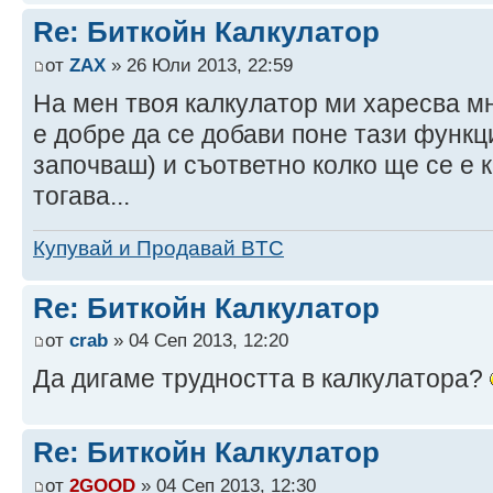
Re: Биткойн Калкулатор
от
ZAX
» 26 Юли 2013, 22:59
На мен твоя калкулатор ми харесва мн
е добре да се добави поне тази функц
започваш) и съответно колко ще се е 
тогава...
Купувай и Продавай BTC
Re: Биткойн Калкулатор
от
crab
» 04 Сеп 2013, 12:20
Да дигаме трудността в калкулатора?
Re: Биткойн Калкулатор
от
2GOOD
» 04 Сеп 2013, 12:30