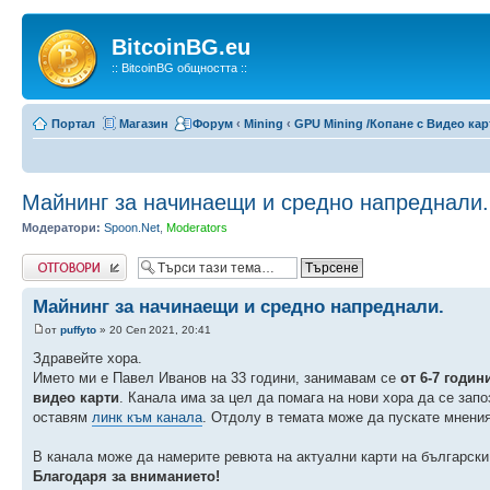
BitcoinBG.eu
:: BitcoinBG общността ::
Портал
Магазин
Форум
‹
Mining
‹
GPU Mining /Копане с Видео кар
Майнинг за начинаещи и средно напреднали.
Модератори:
Spoon.Net
,
Moderators
Напиши коментар
Майнинг за начинаещи и средно напреднали.
от
puffyto
» 20 Сеп 2021, 20:41
Здравейте хора.
Името ми е Павел Иванов на 33 години, занимавам се
от 6-7 годи
видео карти
. Канала има за цел да помага на нови хора да се зап
оставям
линк към канала
. Отдолу в темата може да пускате мнения
В канала може да намерите ревюта на актуални карти на български 
Благодаря за вниманието!