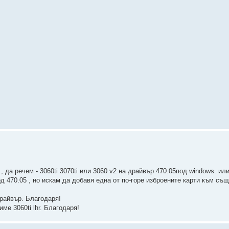
да речем - 3060ti 3070ti или 3060 v2 на драйвър 470.05под windows. ил
д 470.05 , но искам да добавя една от по-горе изброените карти към съ
драйвър. Благодаря!
ме 3060ti lhr. Благодаря!