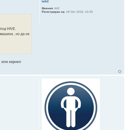
laik2
Мнения:
442
Регистриран на:
28 Окт 2016, 10:35
 под HIVE.
машина , но да не
с или кернел