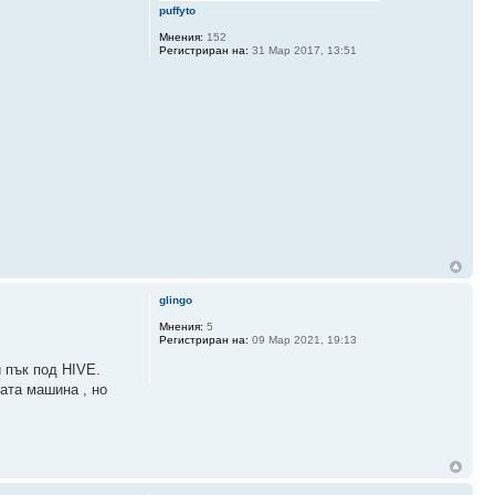
puffyto
Мнения:
152
Регистриран на:
31 Мар 2017, 13:51
glingo
Мнения:
5
Регистриран на:
09 Мар 2021, 19:13
и пък под HIVE.
щата машина , но