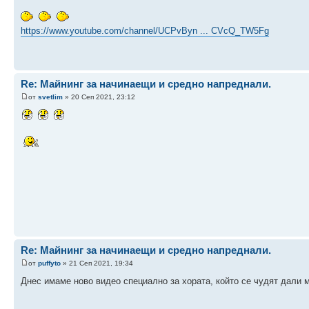
https://www.youtube.com/channel/UCPvByn ... CVcQ_TW5Fg
Re: Майнинг за начинаещи и средно напреднали.
от
svetlim
» 20 Сеп 2021, 23:12
Re: Майнинг за начинаещи и средно напреднали.
от
puffyto
» 21 Сеп 2021, 19:34
Днес имаме ново видео специално за хората, който се чудят дали 