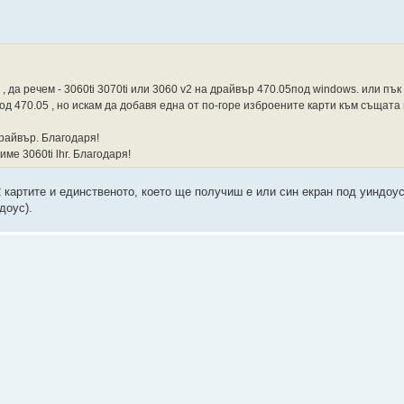
 да речем - 3060ti 3070ti или 3060 v2 на драйвър 470.05под windows. или пък
од 470.05 , но искам да добавя една от по-горе изброените карти към същата 
драйвър. Благодаря!
ме 3060ti lhr. Благодаря!
 2 картите и единственото, което ще получиш е или син екран под уиндоу
доус).