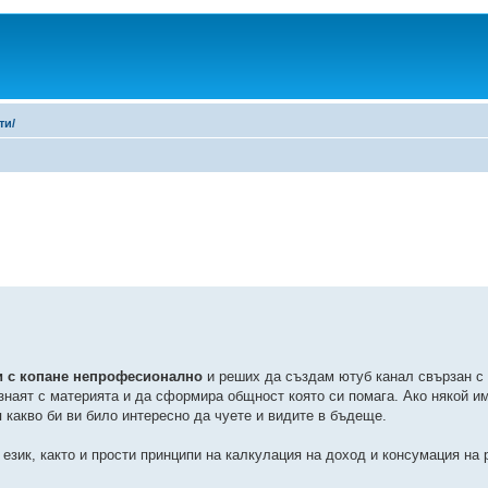
ти/
ни с копане непрофесионално
и реших да създам ютуб канал свързан с
ознаят с материята и да сформира общност която си помага. Ако някой и
 какво би ви било интересно да чуете и видите в бъдеще.
език, както и прости принципи на калкулация на доход и консумация на р