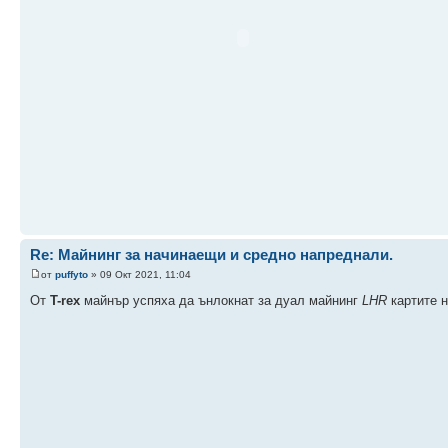
Re: Майнинг за начинаещи и средно напреднали.
от
puffyto
» 09 Окт 2021, 11:04
От
T-rex
майнър успяха да ънлокнат за дуал майнинг
LHR
картите 