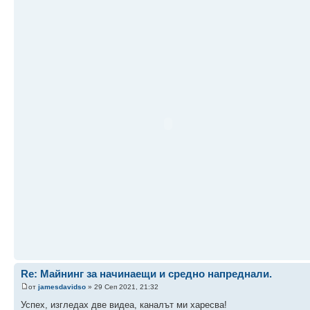
Re: Майнинг за начинаещи и средно напреднали.
от
jamesdavidso
» 29 Сеп 2021, 21:32
Успех, изгледах две видеа, каналът ми харесва!