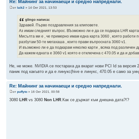
Re: Майнинг за начинаещи и средно напреднали.
от
laik2
» 14 Окт 2021, 13:53
glingo написа:
Здравей. Първо поздравления за клиповете.
Аз имам следният въпрос. ВЪзможно ли е да се подкара LHR карта ,
Мисълта ми е , че примерно имам една карта 3060 , която работи п
разбутам 50-те мегахаша , които прави въпросната 3060 v1.
И възможно ли е да подкарам няколко карти , всяка под различен 
Да кажем едната е 3060 v1 която е отключена с 470.05 и да и добави
Не, не може. NVIDIA се постараха да вкарат нови PCI Id за версия
паник под какъвто и да е линукс(hive е линукс, 470.05 е само за уин
Re: Майнинг за начинаещи и средно напреднали.
от
puffyto
» 16 Окт 2021, 00:58
3080
LHR
vs 3080
Non LHR
.Как се държат към днешна дата?!?