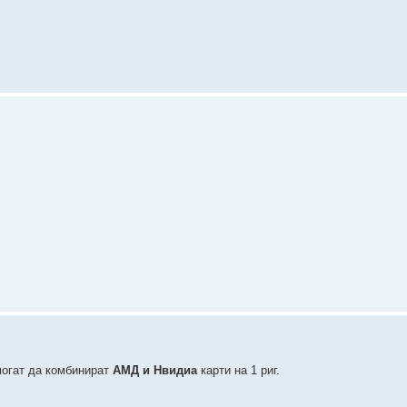
могат да комбинират
АМД и Нвидиа
карти на 1 риг.