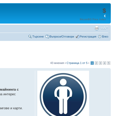
$
€
BitcoinBG Price Index
Търсене
Въпроси/Отговори
Регистрация
Влез
43 мнения •
Страница
1
от
5
•
1
2
3
4
5
майнинга с
ма интерес
игове и карти.