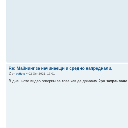
Re: Майнинг за начинаещи и средно напреднали.
от
puffyto
» 02 Окт 2021, 17:01
В днешното видео говорим за това как да добавим
2ро захранване