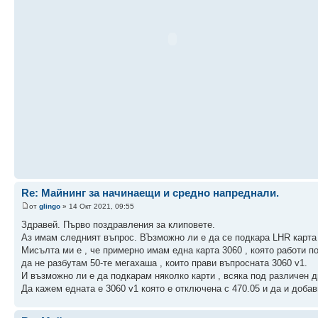
Re: Майнинг за начинаещи и средно напреднали.
от
glingo
» 14 Окт 2021, 09:55
Здравей. Първо поздравления за клиповете.
Аз имам следният въпрос. ВЪзможно ли е да се подкара LHR карта , 
Мисълта ми е , че примерно имам една карта 3060 , която работи по
да не разбутам 50-те мегахаша , които прави въпросната 3060 v1.
И възможно ли е да подкарам няколко карти , всяка под различен 
Да кажем едната е 3060 v1 която е отключена с 470.05 и да и добави