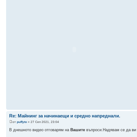
Re: Майнинг за начинаещи и средно напреднали.
от
puffyto
» 27 Сеп 2021, 23:04
В днешното видео отговарям на
Вашите
въпроси.Надявам се да ви