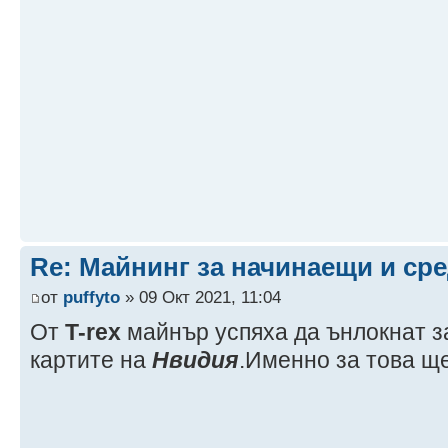
Re: Майнинг за начинаещи и ср
от
puffyto
» 09 Окт 2021, 11:04
От
T-rex
майнър успяха да ънлокнат з
картите на
Нвидия
.Именно за това ще