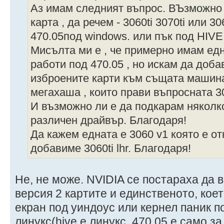
Аз имам следният въпрос. ВЪзможно 
карта , да речем - 3060ti 3070ti или 3
470.05под windows. или пък под HIVE
Мисълта ми е , че примерно имам едн
работи под 470.05 , но искам да доба
изброените карти към същата машина 
мегахаша , които прави въпросната 3
И възможно ли е да подкарам няколко
различен драйвър. Благодаря!
Да кажем едната е 3060 v1 която е от
добавиме 3060ti lhr. Благодаря!
Не, не може. NVIDIA се постараха да в
версия 2 картите и единственото, кое
екран под уиндоус или кернел паник по
линукс(hive е линукс, 470.05 е само за