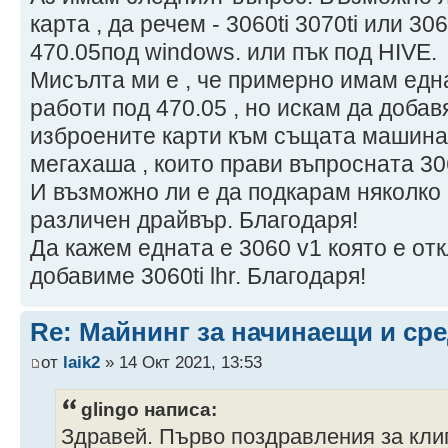
карта , да речем - 3060ti 3070ti или 3
470.05под windows. или пък под HIVE.
Мисълта ми е , че примерно имам една
работи под 470.05 , но искам да добав
изброените карти към същата машина 
мегахаша , които прави въпросната 30
И възможно ли е да подкарам няколко к
различен драйвър. Благодаря!
Да кажем едната е 3060 v1 която е отк
добавиме 3060ti lhr. Благодаря!
Re: Майнинг за начинаещи и ср
от
laik2
» 14 Окт 2021, 13:53
glingo написа:
Здравей. Първо поздравления за кли