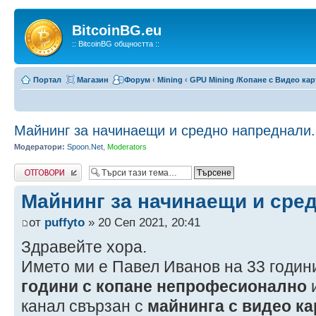
BitcoinBG.eu
:: BitcoinBG общността ::
Портал
Магазин
Форум
‹
Mining
‹
GPU Mining /Копане с Видео кар
Майнинг за начинаещи и средно напреднали.
Модератори:
Spoon.Net
,
Moderators
Напиши коментар
Майнинг за начинаещи и сре
от
puffyto
» 20 Сеп 2021, 20:41
Здравейте хора.
Името ми е Павел Иванов на 33 годин
години с копане непрофесионално
и
канал свързан с
майнинга с видео ка