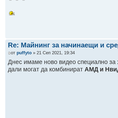
Re: Майнинг за начинаещи и ср
от
puffyto
» 21 Сеп 2021, 19:34
Днес имаме ново видео специално за х
дали могат да комбинират
АМД и Нви