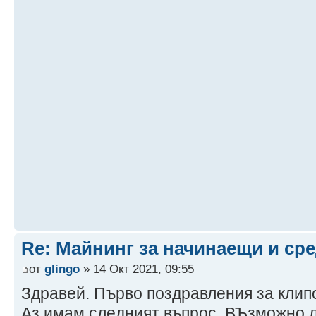
Re: Майнинг за начинаещи и ср
от
glingo
» 14 Окт 2021, 09:55
Здравей. Първо поздравления за клип
Аз имам следният въпрос. ВЪзможно л