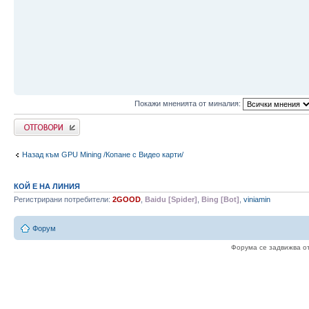
Покажи мненията от миналия:
Напиши коментар
Назад към GPU Mining /Копане с Видео карти/
КОЙ Е НА ЛИНИЯ
Регистрирани потребители:
2GOOD
,
Baidu [Spider]
,
Bing [Bot]
,
viniamin
Форум
Форума се задвижва о