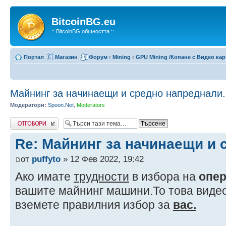
BitcoinBG.eu
:: BitcoinBG общността ::
Портал
Магазин
Форум
‹
Mining
‹
GPU Mining /Копане с Видео кар
Майнинг за начинаещи и средно напреднали.
Модератори:
Spoon.Net
,
Moderators
Напиши коментар
Re: Майнинг за начинаещи и 
от
puffyto
» 12 Фев 2022, 19:42
Ако имате
трудности
в избора на
опер
вашите майнинг машини.То това видео
вземете правилния избор за
вас.