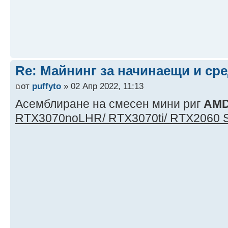
Re: Майнинг за начинаещи и ср
от
puffyto
» 02 Апр 2022, 11:13
Асемблиране нa смесен мини риг
AM
RTX3070noLHR/ RTX3070ti/ RTX2060 S