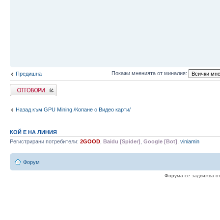
Покажи мненията от миналия:
Предишна
Напиши коментар
Назад към GPU Mining /Копане с Видео карти/
КОЙ Е НА ЛИНИЯ
Регистрирани потребители:
2GOOD
,
Baidu [Spider]
,
Google [Bot]
,
viniamin
Форум
Форума се задвижва о