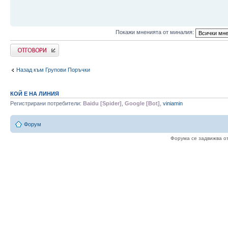
Покажи мненията от миналия:
Напиши коментар
Назад към Групови Поръчки
КОЙ Е НА ЛИНИЯ
Регистрирани потребители:
Baidu [Spider]
,
Google [Bot]
,
viniamin
Форум
Форума се задвижва о