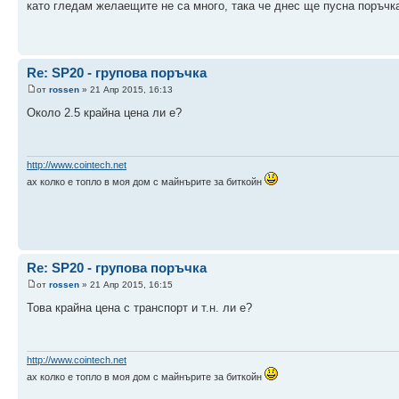
като гледам желаещите не са много, така че днес ще пусна поръчк
Re: SP20 - групова поръчка
от
rossen
» 21 Апр 2015, 16:13
Около 2.5 крайна цена ли е?
http://www.cointech.net
ах колко е топло в моя дом с майнърите за биткойн
Re: SP20 - групова поръчка
от
rossen
» 21 Апр 2015, 16:15
Това крайна цена с транспорт и т.н. ли е?
http://www.cointech.net
ах колко е топло в моя дом с майнърите за биткойн