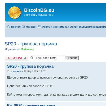
BitcoinBG.eu
:: BitcoinBG общността ::
Портал
Магазин
Форум
‹
Икономика
‹
Обяви (Купувам/Продавам)
SP20 - групова поръчка
Модератор:
Moderators
Напиши коментар
SP20 - групова поръчка
от
aclass
» 20 Яну 2015, 14:07
Ще се опитам да организирам групова поръчка за SP20
Цена: 900 лв или около 2.5 BTC
Който има интерес, моля да го заяви за да видим дали ще се полу
Re: SP20 - групова поръчка