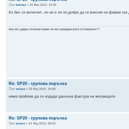
от
kmetax
» 20 Яну 2015, 15:05
Аз бих се включил, но не е ли по-добре да ги внесем на фирма зза
Ако ме удари селянин важи ли ми гражданската отговорност?
Re: SP20 - групова поръчка
от
aclass
» 20 Яну 2015, 15:09
няма проблем да се издаде данъчна фактура на желаещите
Re: SP20 - групова поръчка
от
aclass
» 21 Яну 2015, 08:53