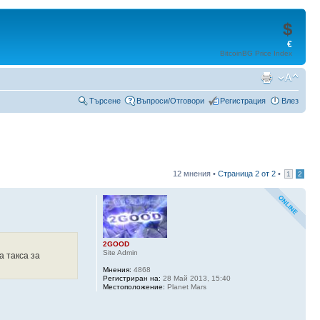
$
€
BitcoinBG Price Index
Търсене
Въпроси/Отговори
Регистрация
Влез
12 мнения •
Страница
2
от
2
•
1
2
2GOOD
Site Admin
а такса за
Мнения:
4868
Регистриран на:
28 Май 2013, 15:40
Местоположение:
Planet Mars