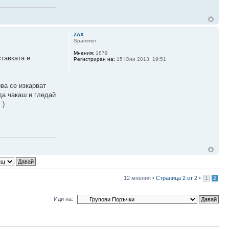
ZAX
Spammer
Мнения:
1879
ставката е
Регистриран на:
15 Юни 2013, 19:51
ва се изкарват
 да чакаш и гледай
.)
12 мнения •
Страница
2
от
2
•
1
2
Иди на: