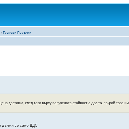
‹
Групови Поръчки
цена доставка, след това върху получената стойност е ддс-то. покрай това им
но дължи се само ДДС.