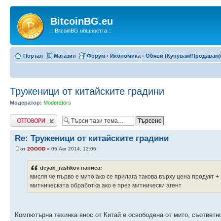
BitcoinBG.eu
:: BitcoinBG общността ::
Портал
Магазин
Форум
‹
Икономика
‹
Обяви (Купувам/Продавам)
Труженици от китайските градини
Модератор:
Moderators
Напиши коментар
Re: Труженици от китайските градини
от
2GOOD
» 05 Авг 2014, 12:06
deyan_rashkov написа:
мисля че първо е мито ако се прилага такова върху цена продукт + 
митническата обработка ако е през митнически агент
Компютърна техинка внос от Китай е освободена от мито, съответ