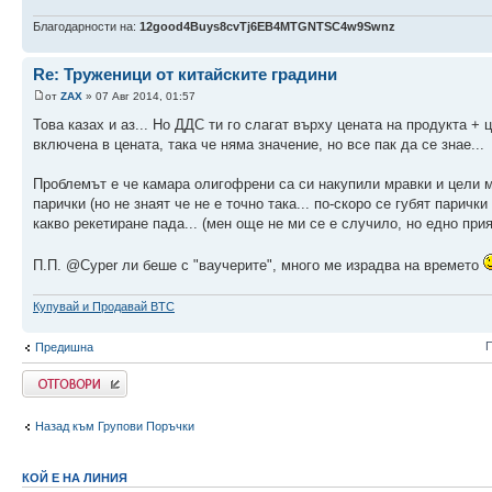
Благодарности на:
12good4Buys8cvTj6EB4MTGNTSC4w9Swnz
Re: Труженици от китайските градини
от
ZAX
» 07 Авг 2014, 01:57
Това казах и аз... Но ДДС ти го слагат върху цената на продукта + 
включена в цената, така че няма значение, но все пак да се знае...
Проблемът е че камара олигофрени са си накупили мравки и цели мр
парички (но не знаят че не е точно така... по-скоро се губят паричк
какво рекетиране пада... (мен още не ми се е случило, но едно при
П.П. @Cyper ли беше с "ваучерите", много ме израдва на времето
Купувай и Продавай BTC
П
Предишна
Напиши коментар
Назад към Групови Поръчки
КОЙ Е НА ЛИНИЯ