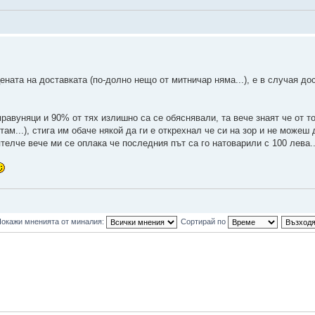
цената на доставката (по-долно нещо от митничар няма...), е в случая до
авуняци и 90% от тях излишно са се обяснявали, та вече знаят че от то
и там...), стига им обаче някой да ги е открехнал че си на зор и не можеш
ятелче вече ми се оплака че последния път са го натоварили с 100 лева..
окажи мненията от миналия:
Сортирай по