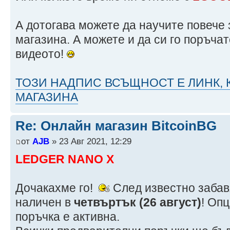
А дотогава можете да научите повеч
магазина. А можете и да си го поръчат
видеото!
ТОЗИ НАДПИС ВСЪЩНОСТ Е ЛИНК, 
МАГАЗИНА
Re: Онлайн магазин BitcoinBG
от
AJB
» 23 Авг 2021, 12:29
LEDGER NANO X
Дочакахме го!
След известно забав
наличен в
четвъртък (26 август)
! Оп
поръчка е активна.