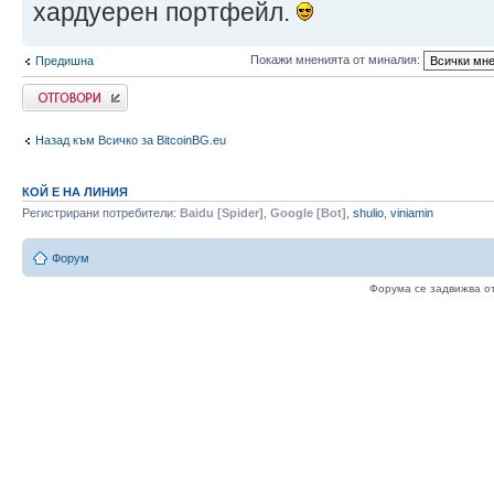
хардуерен портфейл.
Покажи мненията от миналия:
Предишна
Write comments
Назад към Всичко за BitcoinBG.eu
КОЙ Е НА ЛИНИЯ
Регистрирани потребители:
Baidu [Spider]
,
Google [Bot]
,
shulio
,
viniamin
Форум
Форума се задвижва о