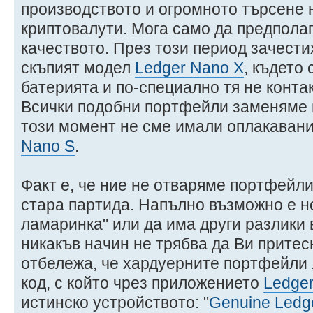
производството и огромното търсене 
криптовалути. Мога само да предполаг
качеството. През този период зачести
скъпият модел
Ledger Nano X
, където 
батерията и по-специално тя не контак
Всички подобни портфейли заменяме 
този момент не сме имали оплакавани
Nano S
.
Факт е, че ние не отваряме портфейли
стара партида. Напълно възможно е но
ламаринка" или да има други разлики в
никакъв начин не трябва да Ви притес
отбележа, че хардуерните портфейли
код, с който чрез приложението
Ledger
истинско устройството: "
Genuine Ledge