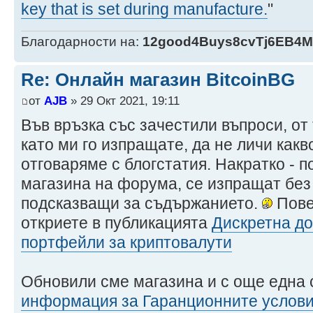
key that is set during manufacture.
"
Благодарности на:
12good4Buys8cvTj6EB4
Re: Онлайн магазин BitcoinBG
от
AJB
» 29 Окт 2021, 19:11
Във връзка със зачестили въпроси, от 
като ми го изпращате, да не личи какв
отговаряме с блогстатия. Накратко - п
магазина на форума, се изпращат без
подсказващи за съдържанието.
Пове
откриете в публикацията
Дискретна до
портфейли за криптовалути
Обновили сме магазина и с още една 
информация за Гаранционните услов