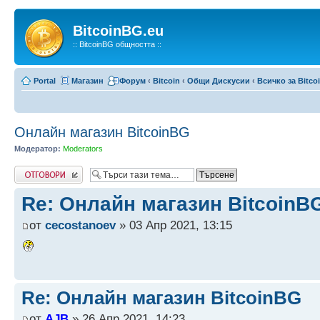
BitcoinBG.eu
:: BitcoinBG общността ::
Portal
Магазин
Форум
‹
Bitcoin
‹
Общи Дискусии
‹
Всичко за Bitco
Онлайн магазин BitcoinBG
Модератор:
Moderators
Write comments
Re: Онлайн магазин BitcoinB
от
cecostanoev
» 03 Апр 2021, 13:15
Re: Онлайн магазин BitcoinBG
от
AJB
» 26 Апр 2021, 14:23