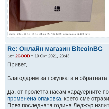
photo_2021-10-19_21-10-38.jpg (237.82 KiB) Прегледано 52400 пъти
Re: Онлайн магазин BitcoinBG
от
2GOOD
» 19 Окт 2021, 23:43
Привет,
Благодарим за покупката и обратната 
Да, от пролетта насам хардуерните п
променена опаковка
, което сме отраз
През последната година Леджър изпит