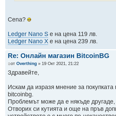
Cena?
Ledger Nano S
е на цена 119 лв.
Ledger Nano X
е на цена 239 лв.
Re: Онлайн магазин BitcoinBG
от
Overthing
» 19 Окт 2021, 21:22
Здравейте,
Искам да изразя мнение за покупката 
bitcoinbg.
Проблемът може да е някъде другаде, 
Отворих си кутията и още на пръв допи
устройството е с много по-некачеств