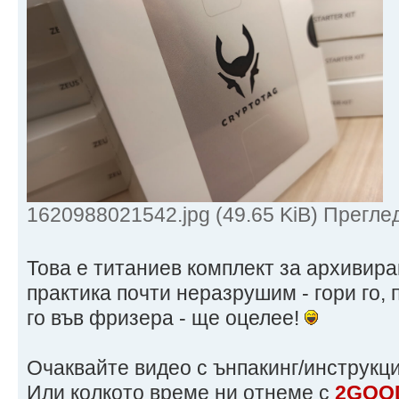
1620988021542.jpg (49.65 KiB) Прегле
Това е титаниев комплект за архивира
практика почти неразрушим - гори го, п
го във фризера - ще оцелее!
Очаквайте видео с ънпакинг/инструкц
Или колкото време ни отнеме с
2GOO