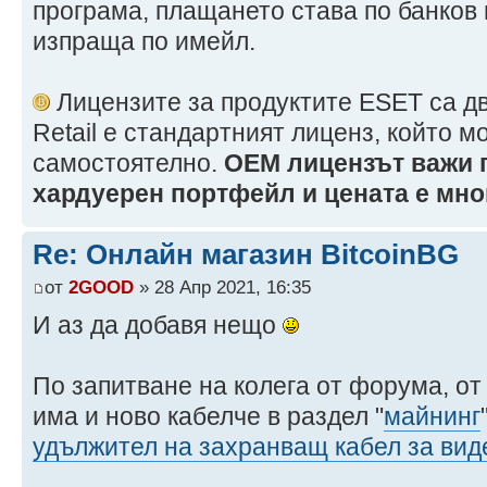
програма, плащането става по банков 
изпраща по имейл.
Лицензите за продуктите ESET са дв
Retail е стандартният лиценз, който м
самостоятелно.
OEM лицензът важи п
хардуерен портфейл и цената е мно
Re: Онлайн магазин BitcoinBG
от
2GOOD
» 28 Апр 2021, 16:35
И аз да добавя нещо
По запитване на колега от форума, от
има и ново кабелче в раздел "
майнинг
удължител на захранващ кабел за вид