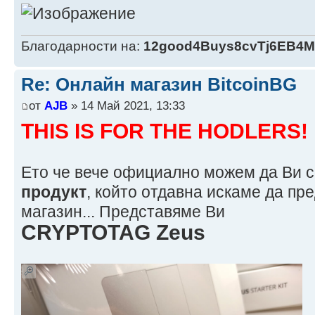
Благодарности на:
12good4Buys8cvTj6EB4
Re: Онлайн магазин BitcoinBG
от
AJB
» 14 Май 2021, 13:33
THIS IS FOR THE HODLERS!
Ето че вече официално можем да Ви 
продукт
, който отдавна искаме да п
магазин... Представяме Ви
CRYPTOTAG Zeus