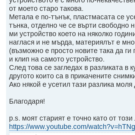
от моето старо такова.
Метала е по-тънък, пластмасата се ус
тънка, отделно че се върти свободно н
ми устройство което на няколко години
наглася и не мърда, материялът е мно
(възможно е просто новите така да ги 
и клип на самото устройство.
След това се загледах в разликата в к
другото които са в прикачените снимки
Ако някой е усетил тази разлика моля
Благодаря!
p.s. моят старият е точно като от този 
https://www.youtube.com/watch?v=hT