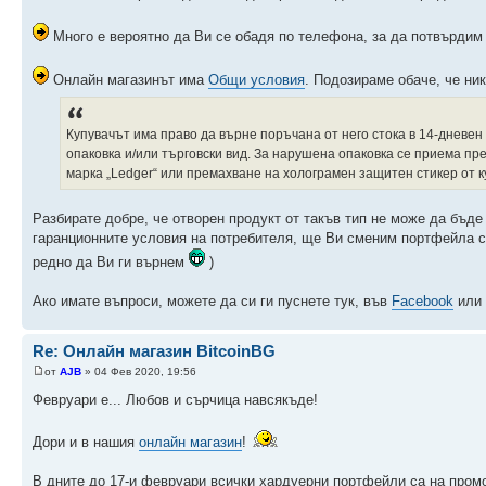
Много е вероятно да Ви се обадя по телефона, за да потвърдим
Онлайн магазинът има
Общи условия
. Подозираме обаче, че ник
Купувачът има право да върне поръчана от него стока в 14-дневен 
опаковка и/или търговски вид. За нарушена опаковка се приема п
марка „Ledger“ или премахване на холограмен защитен стикер от ку
Разбирате добре, че отворен продукт от такъв тип не може да бъде
гаранционните условия на потребителя, ще Ви сменим портфейла с
редно да Ви ги върнем
)
Ако имате въпроси, можете да си ги пуснете тук, във
Facebook
или
Re: Онлайн магазин BitcoinBG
от
AJB
» 04 Фев 2020, 19:56
Февруари е... Любов и сърчица навсякъде!
Дори и в нашия
онлайн магазин
!
В дните до 17-и февруари всички хардуерни портфейли са на пром