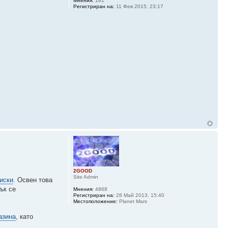
Мнения:
181
Регистриран на:
11 Фев 2015, 23:17
2GOOD
Site Admin
иски
. Освен това
ък се
Мнения:
4868
Регистриран на:
28 Май 2013, 15:40
Местоположение:
Planet Mars
азина
, като