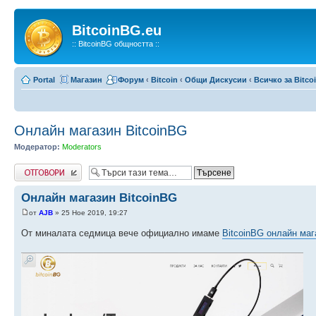
BitcoinBG.eu
:: BitcoinBG общността ::
Portal
Магазин
Форум
‹
Bitcoin
‹
Общи Дискусии
‹
Всичко за Bitco
Онлайн магазин BitcoinBG
Модератор:
Moderators
Write comments
Онлайн магазин BitcoinBG
от
AJB
» 25 Ное 2019, 19:27
От миналата седмица вече официално имаме
BitcoinBG онлайн маг