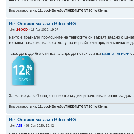
Благодарности на:
12good4Buys8cvTj6EB4MTGNTSC4w9Swnz
Re: Онлайн магазин BitcoinBG
от
2GOOD
» 18 Авг 2020, 19:07
Както е тръгнало промоциите на тениските си вървят заедно с ценат
го пиша това сме малко отдолу, но вярвайте ми преди мъничко водо
Така, до къде бях стигнал... а да, до петък всички
крипто тениски
са
За малко да забравя, от няколко седмици вече има и опция за дост
Благодарности на:
12good4Buys8cvTj6EB4MTGNTSC4w9Swnz
Re: Онлайн магазин BitcoinBG
от
AJB
» 08 Сеп 2020, 16:42