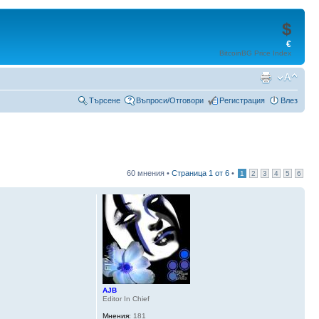
$
€
BitcoinBG Price Index
Търсене
Въпроси/Отговори
Регистрация
Влез
60 мнения •
Страница
1
от
6
•
1
2
3
4
5
6
AJB
Editor In Chief
Мнения:
181