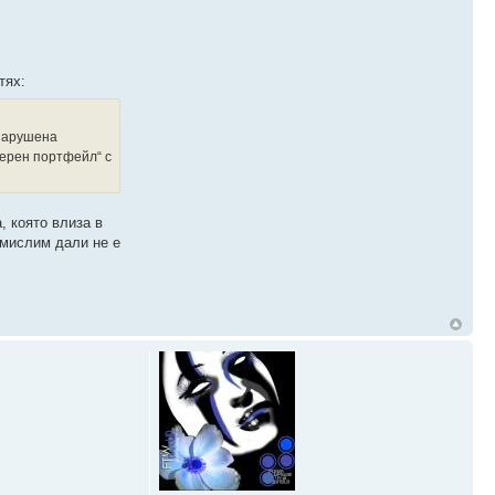
тях:
 нарушена
уерен портфейл“ с
, която влиза в
амислим дали не е