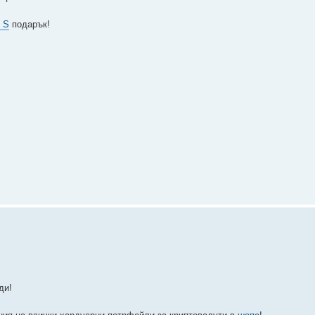
 S
подарък!
ди!