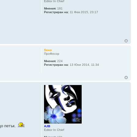
Editor In Chief
Мнения:
181
Регистриран на:
11 Фев 2015, 23:17
Sevo
ПроФесор
Мнения:
224
Регистриран на:
13 Юни 2014, 11:34
до петък.
AJB
Editor In Chief