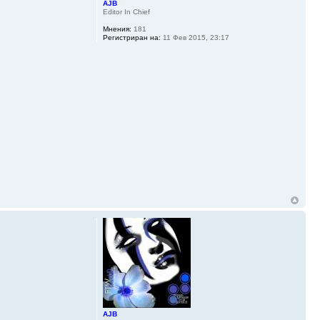
AJB
Editor In Chief
Мнения:
181
Регистриран на:
11 Фев 2015, 23:17
AJB