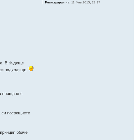
Регистриран на:
11 Фев 2015, 23:17
ме. В бъдеще
тори подходящо.
о плащане с
а си посрещнете
 принцип обаче