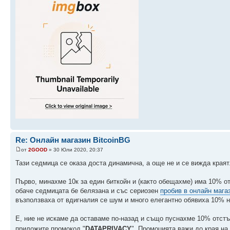
Re: Онлайн магазин BitcoinBG
от
2GOOD
» 30 Юли 2020, 20:37
Тази седмица се оказа доста динамична, а още не и се вижда краят
Първо, минахме 10к за един биткойн и (както обещахме) има 10% о
обаче седмицата бе белязана и със сериозен
пробив в онлайн мага
възползваха от вдигналия се шум и много елегантно обявиха 10% н
Е, ние не искаме да оставаме по-назад и също пуснахме 10% отстъ
приложите промокод "
DATAPRIVACY
". Промоцията важи до края на