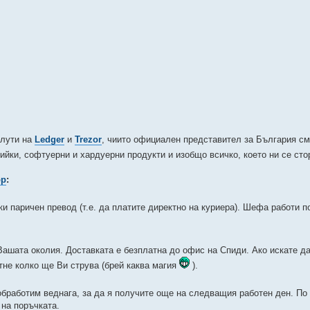
алути на
Ledger
и
Trezor
, чиито официален представител за България с
тийки, софтуерни и хардуерни продукти и изобщо всичко, което ни се с
op
:
 паричен превод (т.е. да платите директно на куриера). Шефа работи п
Вашата околия. Доставката е безплатна до офис на Спиди. Ако искате д
тне колко ще Ви струва (брей каква магия
).
обработим веднага, за да я получите още на следващия работен ден. По
 на поръчката.