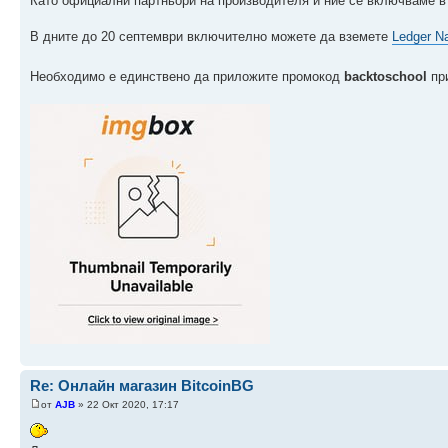
Като официални партньори на производителя и ние се включваме в
В дните до 20 септември включително можете да вземете
Ledger N
Необходимо е единствено да приложите промокод
backtoschool
при
Re: Онлайн магазин BitcoinBG
от
AJB
» 22 Окт 2020, 17:17