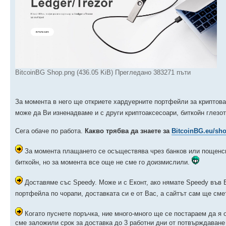
BitcoinBG Shop.png (436.05 KiB) Прегледано 383271 пъти
За момента в него ще откриете хардуерните портфейли за криптов
може да Ви изненадваме и с други криптоаксесоари, биткойн глезо
Сега обаче по работа.
Какво трябва да знаете за
BitcoinBG.eu/sh
За момента плащането се осъществява чрез банков или пощенски
биткойн, но за момента все още не сме го доизмислили.
Доставяме със Speedy. Може и с Еконт, ако нямате Speedy във 
портфейла по чорапи, доставката си е от Вас, а сайтът сам ще сме
Когато пуснете поръчка, ние много-много ще се постараем да я 
сме заложили срок за доставка до 3 работни дни от потвърждаване