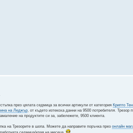
.
тстъпка през цялата седмица за всички артикули от категория
Крипто Тен
зина на Леджър
, от където изтекоха данни на 9500 потребителя. Трезор п
амаление на продуктите си за, забележете, 9500 клиента.
пка на Трезорите в шопа. Можете да направите поръчка през
онлайн маг
 работната седмица/края на месеца.