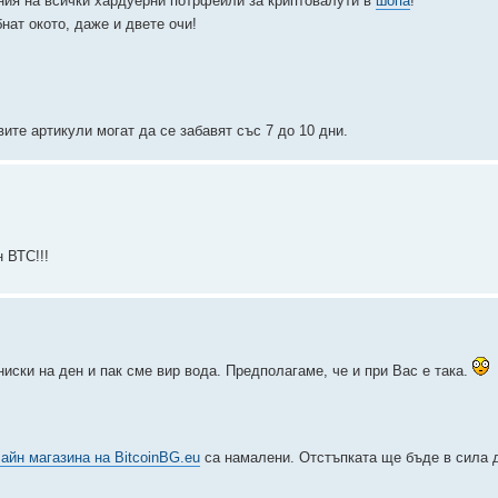
ения на всички хардуерни потрфейли за криптовалути в
шопа
!
нат окото, даже и двете очи!
те артикули могат да се забавят със 7 до 10 дни.
 ВТС!!!
ниски на ден и пак сме вир вода. Предполагаме, че и при Вас е така.
айн магазина на BitcoinBG.eu
са намалени. Отстъпката ще бъде в сила 