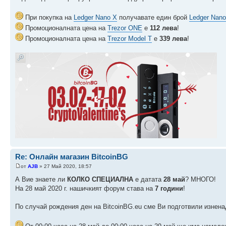
При покупка на
Ledger Nano X
получавате един брой
Ledger Nano
Промоционалната цена на
Trezor ONE
е
112 лева
!
Промоционалната цена на
Trezor Model T
е
339 лева
!
Re: Онлайн магазин BitcoinBG
от
AJB
» 27 Май 2020, 18:57
А Вие знаете ли
КОЛКО СПЕЦИАЛНА
е датата
28 май
? МНОГО!
На 28 май 2020 г. нашичкият форум става на
7 години
!
По случай рождения ден на BitcoinBG.eu сме Ви подготвили изнена