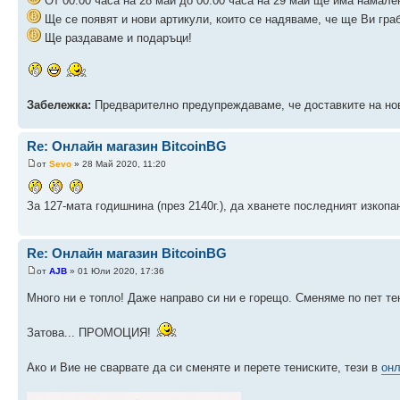
От 00:00 часа на 28 май до 00:00 часа на 29 май ще има намал
Ще се появят и нови артикули, които се надяваме, че ще Ви граб
Ще раздаваме и подаръци!
Забележка:
Предварително предупреждаваме, че доставките на нови
Re: Онлайн магазин BitcoinBG
от
Sevo
» 28 Май 2020, 11:20
За 127-мата годишнина (през 2140г.), да хванете последният изкопан
Re: Онлайн магазин BitcoinBG
от
AJB
» 01 Юли 2020, 17:36
Много ни е топло! Даже направо си ни е горещо. Сменяме по пет те
Затова... ПРОМОЦИЯ!
Ако и Вие не сварвате да си сменяте и перете тениските, тези в
онл