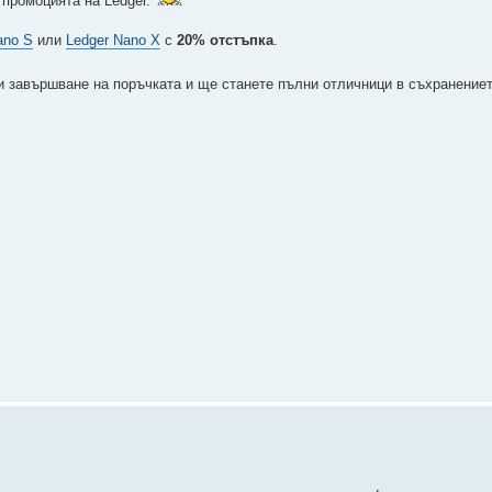
 промоцията на Ledger.
ano S
или
Ledger Nano X
с
20% отстъпка
.
 завършване на поръчката и ще станете пълни отличници в съхранениет