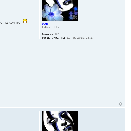
о на крипто.
AJB
Editor In Chief
Мнения:
181
Регистриран на:
11 Фев 2015, 23:17