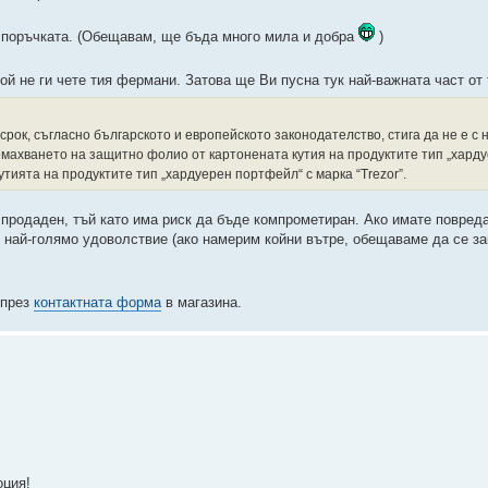
 поръчката. (Обещавам, ще бъда много мила и добра
)
ой не ги чете тия фермани. Затова ще Ви пусна тук най-важната част от 
срок, съгласно българското и европейското законодателство, стига да не е с
ремахването на защитно фолио от картонената кутия на продуктите тип „хард
тията на продуктите тип „хардуерен портфейл“ с марка “Trezor”.
 продаден, тъй като има риск да бъде компрометиран. Ако имате повреда
 най-голямо удоволствие (ако намерим койни вътре, обещаваме да се з
 през
контактната форма
в магазина.
оция!