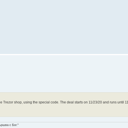
e Trezor shop, using the special code. The deal starts on 11/23/20 and runs until 1
ършва с Бог."