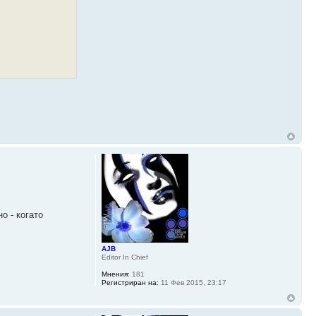
о - когато
AJB
Editor In Chief
Мнения:
181
Регистриран на:
11 Фев 2015, 23:17