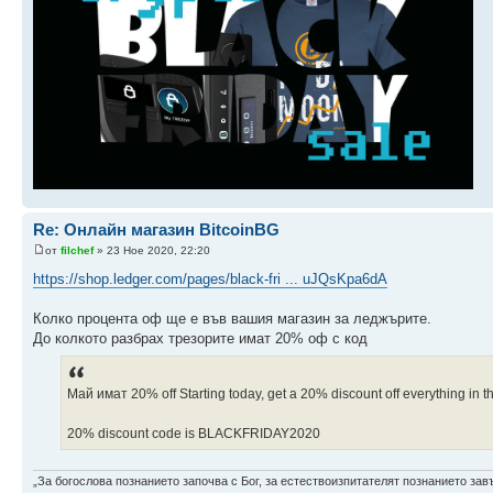
Re: Онлайн магазин BitcoinBG
от
filchef
» 23 Ное 2020, 22:20
https://shop.ledger.com/pages/black-fri ... uJQsKpa6dA
Колко процента оф ще е във вашия магазин за леджърите.
До колкото разбрах трезорите имат 20% оф с код
Май имат 20% off Starting today, get a 20% discount off everything in th
20% discount code is BLACKFRIDAY2020
„За богослова познанието започва с Бог, за естествоизпитателят познанието зав