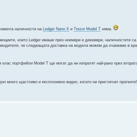
 момента наличности на
Ledger Nano X
и
Trezor Model T
няма.
моциите, които Ledger имаше през ноември и декември, наличностите са 
зводителя, че следващата доставка на модела можем да очакваме в кра
я клас портфейли Model T ще могат да ни изпратят най-рано през вторат
дно много щастливо и експлозивно видео, когато ни пристигнат пратките