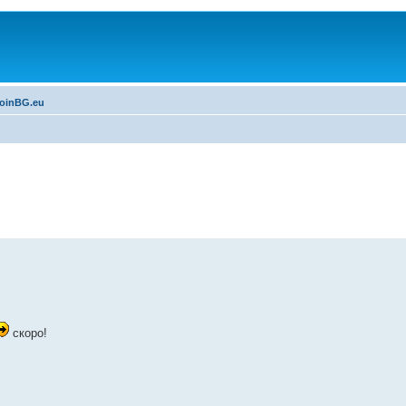
coinBG.eu
скоро!