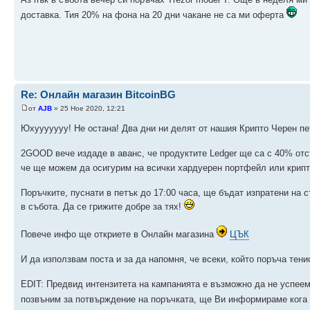
доставка. Тия 20% на фона на 20 дни чакане не са ми оферта
Re: Онлайн магазин BitcoinBG
от
AJB
» 25 Ное 2020, 12:21
Юхууууууу! Не остана! Два дни ни делят от нашия Крипто Черен п
2GOOD вече издаде в аванс, че продуктите Ledger ще са с 40% отст
че ще можем да осигурим на всички хардуерен портфейл или крипт
Поръчките, пуснати в петък до 17:00 часа, ще бъдат изпратени на 
в събота. Да се грижите добре за тях!
Повече инфо ще откриете в Онлайн магазина
ЦЪК
И да използвам поста и за да напомня, че всеки, който поръча тен
EDIT: Предвид интензитета на кампанията е възможно да не успее
позвъним за потвърждение на поръчката, ще Ви информираме кога