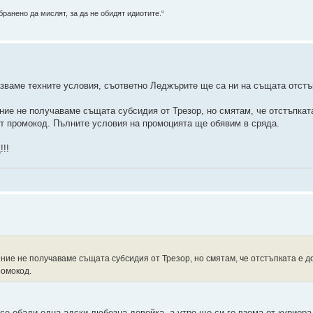
ранено да мислят, за да не обидят идиотите.“
ваме техните условия, съответно Леджърите ще са ни на същата отстъп
ние не получаваме същата субсидия от Трезор, но смятам, че отстъпкат
 от промокод. Пълните условия на промоцията ще обявим в сряда.
!!
ение не получаваме същата субсидия от Трезор, но смятам, че отстъпката е 
ромокод.
 се обади една адски любезна девойка, а утре ще си го взема от куриера