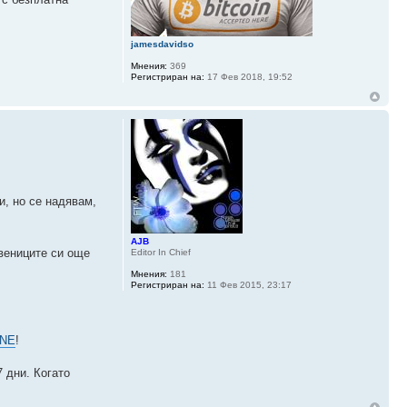
jamesdavidso
Мнения:
369
Регистриран на:
17 Фев 2018, 19:52
и, но се надявам,
AJB
твениците си още
Editor In Chief
Мнения:
181
Регистриран на:
11 Фев 2015, 23:17
ONE
!
 дни. Когато