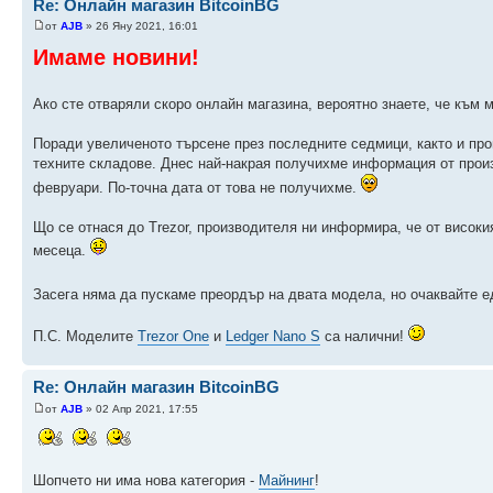
Re: Онлайн магазин BitcoinBG
от
AJB
» 26 Яну 2021, 16:01
Имаме новини!
Ако сте отваряли скоро онлайн магазина, вероятно знаете, че към
Поради увеличеното търсене през последните седмици, както и про
техните складове. Днес най-накрая получихме информация от прои
февруари. По-точна дата от това не получихме.
Що се отнася до Trezor, производителя ни информира, че от високи
месеца.
Засега няма да пускаме преордър на двата модела, но очаквайте е
П.С. Моделите
Trezor One
и
Ledger Nano S
са налични!
Re: Онлайн магазин BitcoinBG
от
AJB
» 02 Апр 2021, 17:55
Шопчето ни има нова категория -
Майнинг
!