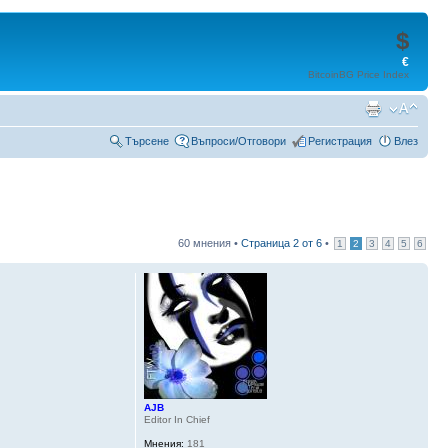
$
€
BitcoinBG Price Index
Търсене
Въпроси/Отговори
Регистрация
Влез
60 мнения •
Страница
2
от
6
•
1
2
3
4
5
6
AJB
Editor In Chief
Мнения:
181