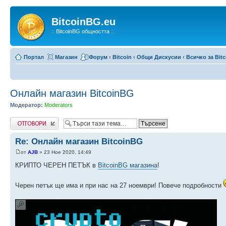
BitcoinBG.eu
:: BitcoinBG общността ::
Портал
Магазин
Форум
‹
Bitcoin
‹
Общи Дискусии
‹
Всичко за Bit
Онлайн магазин BitcoinBG
Модератор:
Moderators
Напиши коментар
Re: Онлайн магазин BitcoinBG
от
AJB
» 23 Ное 2020, 14:49
КРИПТО ЧЕРЕН ПЕТЪК в
BitcoinBG магазина
!
Черен петък ще има и при нас на 27 ноември! Повече подробности