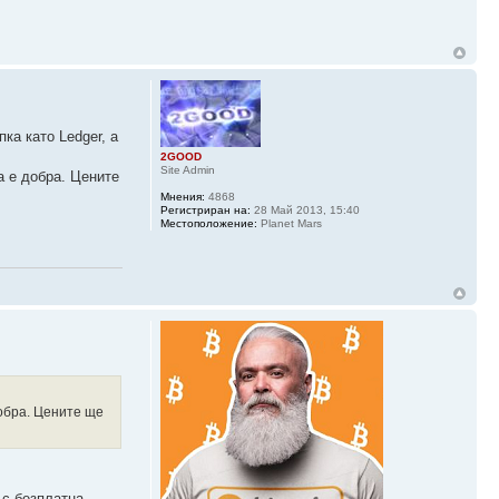
ка като Ledger, а
2GOOD
Site Admin
а е добра. Цените
Мнения:
4868
Регистриран на:
28 Май 2013, 15:40
Местоположение:
Planet Mars
добра. Цените ще
 с безплатна