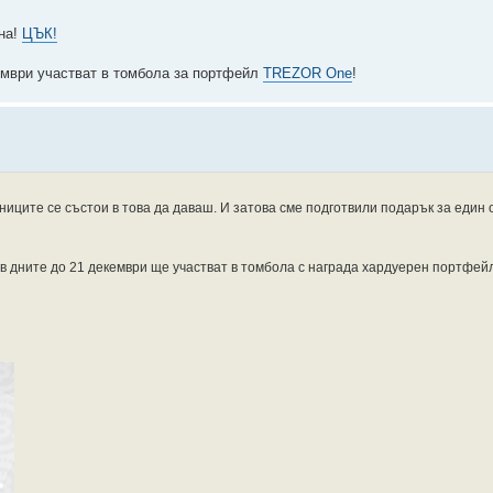
ина!
ЦЪК!
кември участват в томбола за портфейл
TREZOR One
!
ниците се състои в това да даваш. И затова сме подготвили подарък за един 
к в дните до 21 декември ще участват в томбола с награда хардуерен портфей