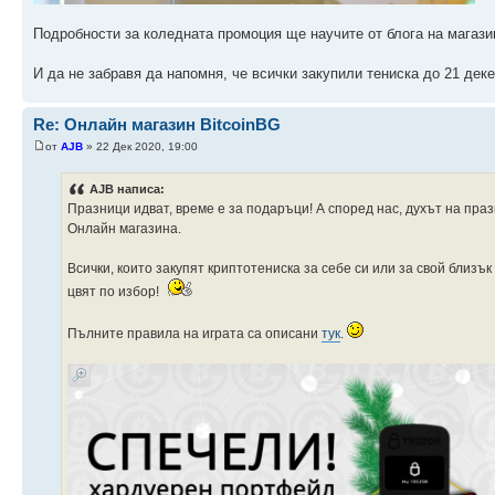
Подробности за коледната промоция ще научите от блога на магаз
И да не забравя да напомня, че всички закупили тениска до 21 де
Re: Онлайн магазин BitcoinBG
от
AJB
» 22 Дек 2020, 19:00
AJB написа:
Празници идват, време е за подаръци! А според нас, духът на праз
Онлайн магазина.
Всички, които закупят криптотениска за себе си или за свой близъ
цвят по избор!
Пълните правила на играта са описани
тук
.