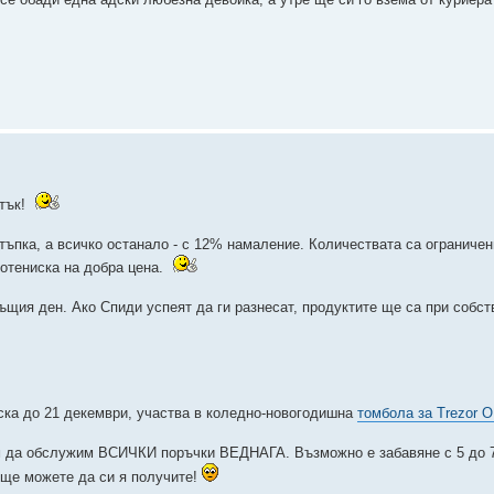
етък!
ъпка, а всичко останало - с 12% намаление. Количествата са ограничен
отениска на добра цена.
същия ден. Ако Спиди успеят да ги разнесат, продуктите ще са при собс
иска до 21 декември, участва в коледно-новогодишна
томбола за Trezor 
м да обслужим ВСИЧКИ поръчки ВЕДНАГА. Възможно е забавяне с 5 до 7
 ще можете да си я получите!