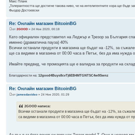
Макс Планк
„Толерантността ще достигне такова ниво, че на интелигентните хора ще бъде заб
Фьодор Достоевски
Re: Онлайн магазин BitcoinBG
от
2GOOD
» 24 Ное 2020, 00:18
Като официален представител на Леджър и Трезор за България спаз
именно (драматична пауза) 40%
Всички останали продукти в магазина ще бъдат на -12%, за съжале
ще са видими в магазина от 00:00 часа в Петък, без да има нужда
Имайте предвид, че промоцията ще е валидна за продукти на склад!
Благодарности на:
12good4Buys8cvTj6EB4MTGNTSC4w9Swnz
Re: Онлайн магазин BitcoinBG
от
jamesdavidso
» 24 Ное 2020, 01:29
2GOOD написа:
Всички останали продукти в магазина ще бъдат на -12%, за съжал
са видими в магазина от 00:00 часа в Петък, без да има нужда от п
Аз пък в събота вечер си поръчах Trezor model T. Още в неделя ми