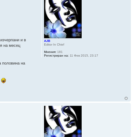
изчерпани и в
AJB
Editor In Chief
я на месец
Мнения:
181
Регистриран на:
11 Фев 2015, 23:17
а половина на
!