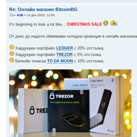
Re: Онлайн магазин BitcoinBG
от
AJB
» 14 Дек 2020, 13:06
It's beginning to look a lot like...
CHRISTMAS SALE
От днес до неделя обявяваме коледна промоция в онлайн магазин
Хардуерен портфейл
LEDGER
с 20% отстъпка;
Хардуерен портфейл
TREZOR
с 5% отстъпка;
Биткойн тениска
TO DA MOON
с 10% отстъпка.