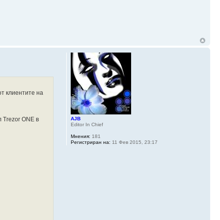
от клиентите на
л Trezor ONE в
AJB
Editor In Chief
Мнения:
181
Регистриран на:
11 Фев 2015, 23:17