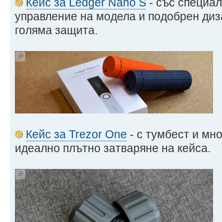
Кейс за Ledger Nano S
- със специал
управление на модела и подобрен диза
голяма защита.
Кейс за Trezor One
- с тумбест и мн
идеално плътно затваряне на кейса.