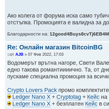
Ако колега от форума иска само тубич
отстъпка. Промоцията е валидна за до 
Благодарности на:
12good4Buys8cvTj6EB4
Re: Онлайн магазин BitcoinBG
от
AJB
» 07 Фев 2022, 17:03
Водомерът врътна нагоре, Свети Вален
едно такова романтиииично. Та, от дн
пускаме специална промоция за всичк
Crypto Lovers Pack
промо комплектите 
Ledger Nano X
+
Cryptotag
+
Кейс
на 
Ledger Nano X
+ безплатен
Кейс
в с