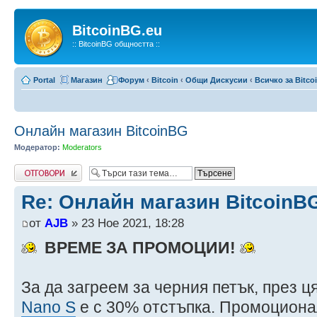
BitcoinBG.eu
:: BitcoinBG общността ::
Portal
Магазин
Форум
‹
Bitcoin
‹
Общи Дискусии
‹
Всичко за Bitco
Онлайн магазин BitcoinBG
Модератор:
Moderators
Write comments
Re: Онлайн магазин BitcoinB
от
AJB
» 23 Ное 2021, 18:28
ВРЕМЕ ЗА ПРОМОЦИИ!
За да загреем за черния петък, през 
Nano S
е с 30% отстъпка. Промоциона