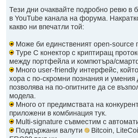
Тези дни очаквайте подробно ревю в б
в YouTube канала на форума. Накратко
какво ни впечатли той:
Може би единственият open-source п
Type C конектор с криптиращ проток
между портфейла и компютъра/смарт
Много user-friendly интерфейс, кой
хора с по-скромни познания и умения 
позволява на по-опитните да се възпо
модела.
Много от предимствата на конкурент
приложени в комбинация тук.
Multi-signature съвместим с автома
Поддържани валути
Bitcoin, LiteC