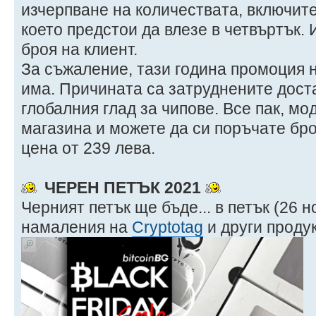
изчерпване на количествата, включит
което предстои да влезе в четвъртък.
броя на клиент.
За съжаление, тази година промоция 
има. Причината са затруднените доста
глобалния глад за чипове. Все пак, мо
магазина и можете да си поръчате бр
цена от 239 лева.
ЧЕРЕН ПЕТЪК 2021
Черният петък ще бъде... в петък (26 
намаления на
Cryptotag
и други продук