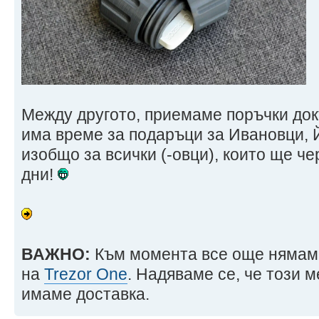
Между другото, приемаме поръчки докъ
има време за подаръци за Ивановци, 
изобщо за всички (-овци), които ще ч
дни!
ВАЖНО:
Към момента все още нямаме
на
Trezor One
. Надяваме се, че този 
имаме доставка.