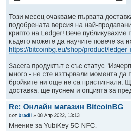
Този месец очакваме първата доставка
подобрената версия на най-продаван
крипто на Ledger! Вече публикувахме 
където можете да научите повече за 
https://bitcoinbg.eu/shop/product/ledger
Засега продуктът е със статус "Изчерп
много - не сте изтървали момента да 
бройките ни още не са пристигнали. 
доставка, ще пуснем и опцията за пр
Re: Онлайн магазин BitcoinBG
от
bradli
» 08 Апр 2022, 13:13
Мнение за YubiKey 5C NFC.