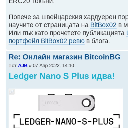
ERC20 токъни.
Повече за швейцарския хардуерен по
научите от страницата на
BitBox02
в м
Или пък като прочетете публикацията
портфейл BitBox02 ревю
в блога.
Re: Онлайн магазин BitcoinBG
от
AJB
» 07 Апр 2022, 14:10
Ledger Nano S Plus идва!