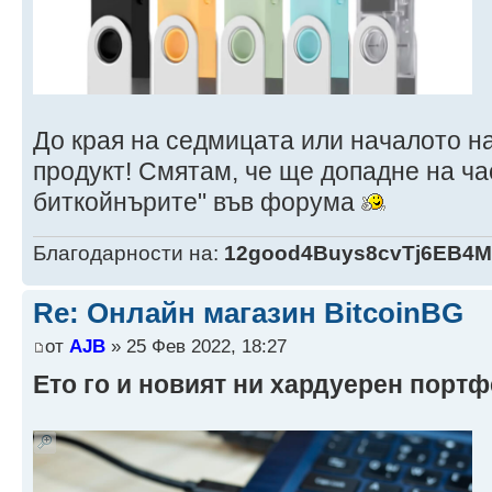
До края на седмицата или началото на
продукт! Смятам, че ще допадне на час
биткойнърите" във форума
Благодарности на:
12good4Buys8cvTj6EB4
Re: Онлайн магазин BitcoinBG
от
AJB
» 25 Фев 2022, 18:27
Ето го и новият ни хардуерен портф