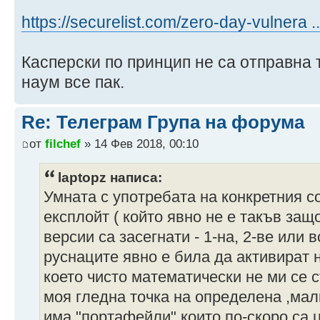
https://securelist.com/zero-day-vulnera .
Касперски по принцип не са отправна 
наум все пак.
Re: Телеграм Група на форума
от
filchef
» 14 Фев 2018, 00:10
laptopz написа:
Умната с употребата на конкретния с
експлойт ( който явно не е такъв защ
версии са засегнати - 1-на, 2-ве или 
руснаците явно е била да активират н
което чисто математически не ми се 
моя гледна точка на определена ,мал
има "портафейли" които по-скоро са 