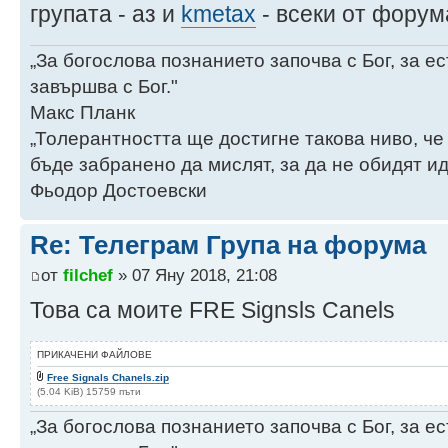
групата - аз и
kmetax
- всеки от форум
„За богослова познанието започва с Бог, за 
завършва с Бог."
Макс Планк
„Толерантността ще достигне такова ниво, че
бъде забранено да мислят, за да не обидят ид
Фьодор Достоевски
Re: Телеграм Група на форума
от
filchef
» 07 Яну 2018, 21:08
Това са моите FRE Signsls Canels
ПРИКАЧЕНИ ФАЙЛОВЕ
Free Signals Chanels.zip
(5.04 KiB) 15759 пъти
„За богослова познанието започва с Бог, за 