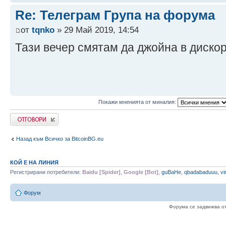
Re: Телеграм Група на форума
от
tqnko
» 29 Май 2019, 14:54
Тази вечер смятам да джойна в диско
Покажи мненията от миналия:
Write comments
Назад към Всичко за BitcoinBG.eu
КОЙ Е НА ЛИНИЯ
Регистрирани потребители:
Baidu [Spider]
,
Google [Bot]
,
guBaHe
,
qbadabaduuu
,
vi
Форум
Форума се задвижва о