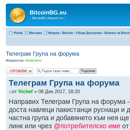
BitcoinBG.eu
:: BitcoinBG общността ::
Portal
Магазин
Форум
‹
Bitcoin
‹
Общи Дискусии
‹
Всичко за Bitco
Телеграм Група на форума
Модератор:
Moderators
Write comments
Телеграм Група на форума
от
filchef
» 08 Дек 2017, 18:20
Направих Телеграм Група на форума -
доста навлеци пакистанци руснаци и 
частна група и добавянето към нея ще
линк или чрез
@потребителско име
от