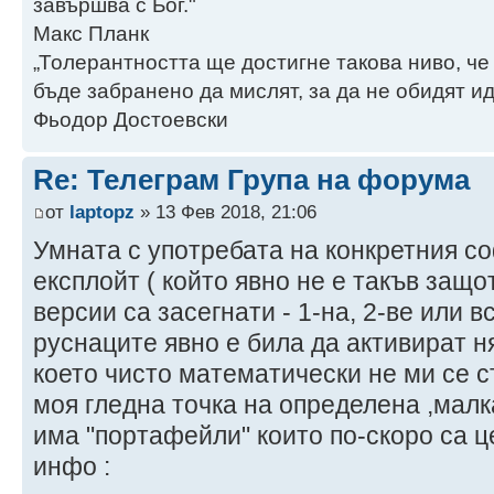
завършва с Бог."
Макс Планк
„Толерантността ще достигне такова ниво, че
бъде забранено да мислят, за да не обидят ид
Фьодор Достоевски
Re: Телеграм Група на форума
от
laptopz
» 13 Фев 2018, 21:06
Умната с употребата на конкретния со
експлойт ( който явно не е такъв защо
версии са засегнати - 1-на, 2-ве или в
руснаците явно е била да активират н
което чисто математически не ми се 
моя гледна точка на определена ,малк
има "портафейли" които по-скоро са ц
инфо :