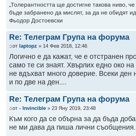
„Толерантността ще достигне такова ниво, че
бъде забранено да мислят, за да не обидят ид
Фьодор Достоевски
Re: Телеграм Група на форума
от
laptopz
» 14 Фев 2018, 12:46
Логично е да кажат, че е отстранен пр
само те си знаят. Хвърлих едно око на 
не вдъхват много доверие. Всеки ден н
и по две на ден....
Re: Телеграм Група на форума
от
- Invincible
» 23 Яну 2019, 23:48
Към кого да се обърна за да бъда доб
не ми дава да пиша лични съобщения..