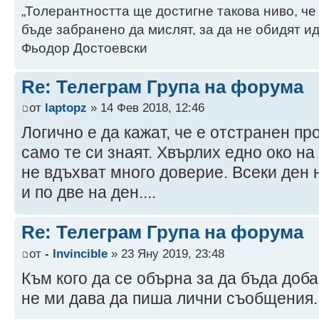
„Толерантността ще достигне такова ниво, че
бъде забранено да мислят, за да не обидят ид
Фьодор Достоевски
Re: Телеграм Група на форума
от
laptopz
» 14 Фев 2018, 12:46
Логично е да кажат, че е отстранен пр
само те си знаят. Хвърлих едно око на 
не вдъхват много доверие. Всеки ден н
и по две на ден....
Re: Телеграм Група на форума
от
- Invincible
» 23 Яну 2019, 23:48
Към кого да се обърна за да бъда доб
не ми дава да пиша лични съобщения..