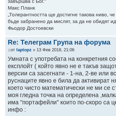
завършва с Бог."
Макс Планк
„Толерантността ще достигне такова ниво, че
бъде забранено да мислят, за да не обидят ид
Фьодор Достоевски
Re: Телеграм Група на форума
от
laptopz
» 13 Фев 2018, 21:06
Умната с употребата на конкретния со
експлойт ( който явно не е такъв защо
версии са засегнати - 1-на, 2-ве или в
руснаците явно е била да активират н
което чисто математически не ми се 
моя гледна точка на определена ,малк
има "портафейли" които по-скоро са ц
инфо :