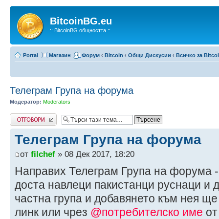
BitcoinBG.eu
:: BitcoinBG общността ::
Portal
Магазин
Форум
‹
Bitcoin
‹
Общи Дискусии
‹
Всичко за Bitco
Телеграм Група на форума
Модератор:
Moderators
Write comments
Телеграм Група на форума
от
filchef
» 08 Дек 2017, 18:20
Направих Телеграм Група на форума -
доста навлеци пакистанци руснаци и 
частна група и добавянето към нея ще
линк или чрез
@потребителско име
от