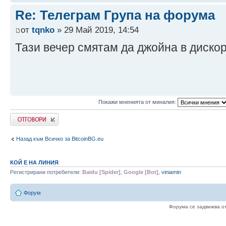
Re: Телеграм Група на форума
от
tqnko
» 29 Май 2019, 14:54
Тази вечер смятам да джойна в диско
Покажи мненията от миналия:
Write comments
Назад към Всичко за BitcoinBG.eu
КОЙ Е НА ЛИНИЯ
Регистрирани потребители:
Baidu [Spider]
,
Google [Bot]
,
viniamin
Форум
Форума се задвижва о