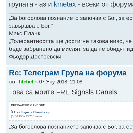
групата - аз и
kmetax
- всеки от форум
„За богослова познанието започва с Бог, за 
завършва с Бог."
Макс Планк
„Толерантността ще достигне такова ниво, че
бъде забранено да мислят, за да не обидят ид
Фьодор Достоевски
Re: Телеграм Група на форума
от
filchef
» 07 Яну 2018, 21:08
Това са моите FRE Signsls Canels
ПРИКАЧЕНИ ФАЙЛОВЕ
Free Signals Chanels.zip
(5.04 KiB) 15753 пъти
„За богослова познанието започва с Бог, за 