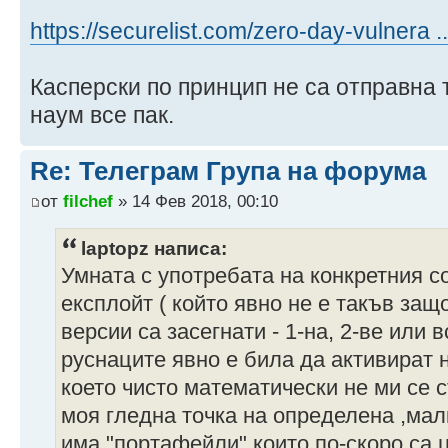
https://securelist.com/zero-day-vulnera .
Касперски по принцип не са отправна 
наум все пак.
Re: Телеграм Група на форума
от
filchef
» 14 Фев 2018, 00:10
laptopz написа:
Умната с употребата на конкретния с
експлойт ( който явно не е такъв защ
версии са засегнати - 1-на, 2-ве или 
руснаците явно е била да активират н
което чисто математически не ми се 
моя гледна точка на определена ,мал
има "портафейли" които по-скоро са 