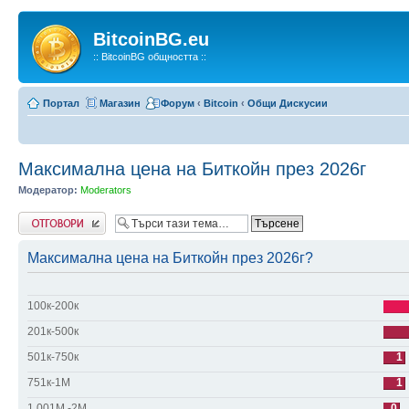
BitcoinBG.eu
:: BitcoinBG общността ::
Портал
Магазин
Форум
‹
Bitcoin
‹
Общи Дискусии
Максимална цена на Биткойн през 2026г
Модератор:
Moderators
Напиши коментар
Максимална цена на Биткойн през 2026г?
100к-200к
201к-500к
501к-750к
1
751к-1М
1
1.001М -2М
0