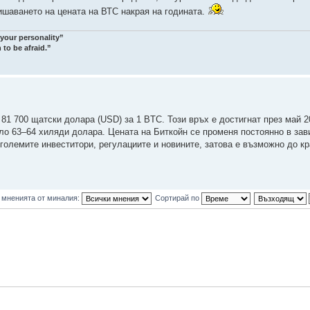
вишаването на цената на ВТС накрая на годината.
 your personality”
 to be afraid.”
81 700 щатски долара (USD) за 1 BTC. Този връх е достигнат през май 2
оло 63–64 хиляди долара. Цената на Биткойн се променя постоянно в зав
големите инвеститори, регулациите и новините, затова е възможно до кра
 мненията от миналия:
Сортирай по