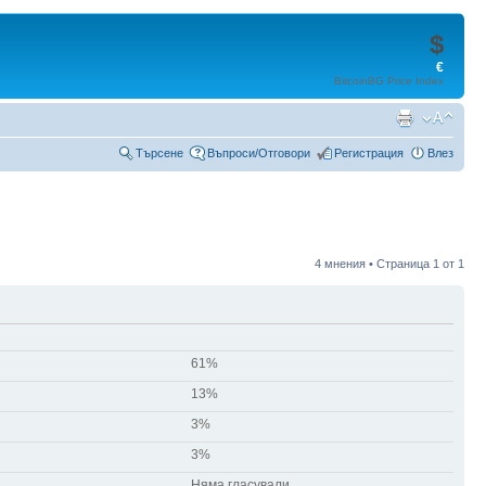
$
€
BitcoinBG Price Index
Търсене
Въпроси/Отговори
Регистрация
Влез
4 мнения • Страница
1
от
1
61%
13%
3%
3%
Няма гласували