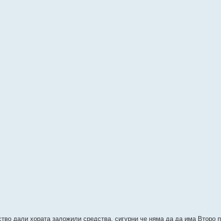
ство дали хората заложили средства, сигурни че няма да да има Второ 