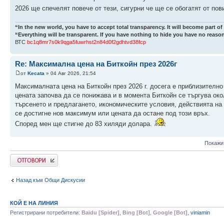
2026 ще спечелят повече от тези, сигурни че ще се обогатят от по
“In the new world, you have to accept total transparency. It will become part of
“Everything will be transparent. If you have nothing to hide you have no reason
ВТС
bc1q8mr7s0k9qga5fuwrhst2n84d0f2gdhtvd38fcp
Re: Максимална цена на Биткойн през 2026г
от
Kecata
» 04 Авг 2026, 21:54
Максималната цена на Биткойн през 2026 г. досега е приблизително 
цената започва да се понижава и в момента Биткойн се търгува ок
търсенето и предлагането, икономическите условия, действията на 
се достигне нов максимум или цената да остане под този връх.
Според мен ще стигне до 83 хиляди долара.
Покажи
Напиши коментар
Назад към Общи Дискусии
КОЙ Е НА ЛИНИЯ
Регистрирани потребители:
Baidu [Spider]
,
Bing [Bot]
,
Google [Bot]
,
viniamin