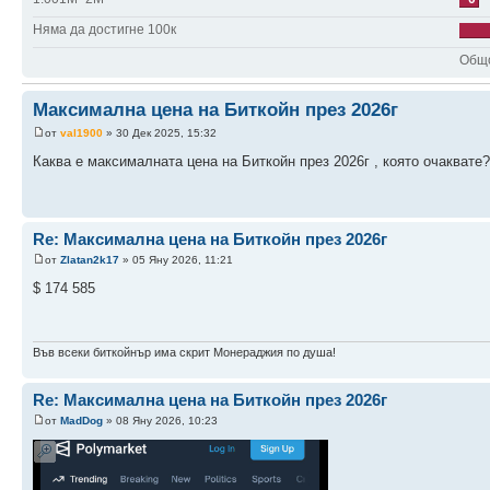
Няма да достигне 100к
Общо
Максимална цена на Биткойн през 2026г
от
val1900
» 30 Дек 2025, 15:32
Каква е максималната цена на Биткойн през 2026г , която очаквате?
Re: Максимална цена на Биткойн през 2026г
от
Zlatan2k17
» 05 Яну 2026, 11:21
$ 174 585
Във всеки биткойнър има скрит Монераджия по душа!
Re: Максимална цена на Биткойн през 2026г
от
MadDog
» 08 Яну 2026, 10:23