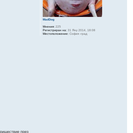
MadDog
Мнения:
225
Регистриран на:
31 Яну 2014, 18:08
Местоположение:
София -град
пришествие през