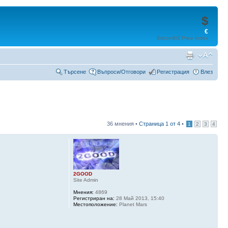
$
€
BitcoinBG Price Index
Търсене
Въпроси/Отговори
Регистрация
Влез
36 мнения •
Страница
1
от
4
•
1
2
3
4
2GOOD
Site Admin
Мнения:
4869
Регистриран на:
28 Май 2013, 15:40
Местоположение:
Planet Mars