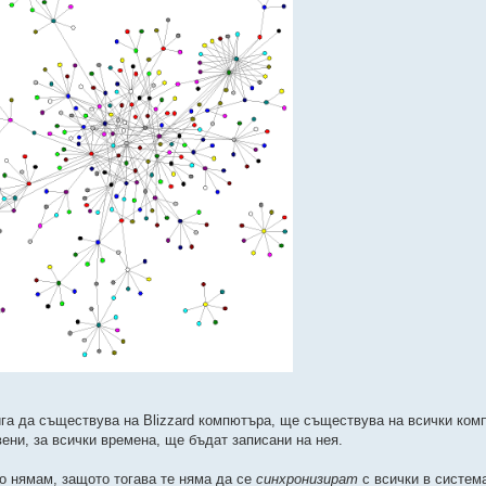
ига да съществува на Blizzard компютъра, ще съществува на всички ком
ени, за всички времена, ще бъдат записани на нея.
то нямам, защото тогава те няма да се
синхронизират
с всички в систем