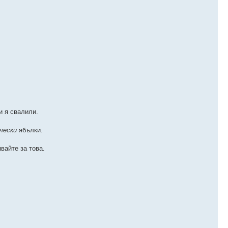
и я свалили.
чески
ябълки.
явайте за това.