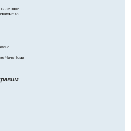
ки пламтящи
решихме го!
аланс!
аме Чичо Томи
аправим