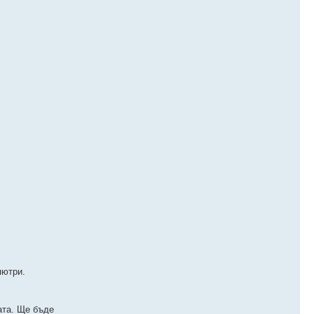
пютри.
ата. Ще бъде