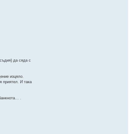
съдия) да сяда с
дение изцяло.
я приятел. И така
банкнота… .