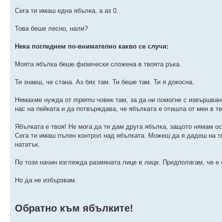
Сега ти имаш една ябълка, а аз 0.
Това беше лесно, нали?
Нека погледнем по-внимателно какво се случи:
Моята ябълка беше физически сложена в твоята ръка.
Ти знаеш, че стана. Аз бях там. Ти беше там. Ти я докосна.
Нямахме нужда от
трети
човек там, за да ни помогне с извършва
нас на пейката и да потвърждава, че ябълката е отишла от мен в те
Ябълката е твоя! Не мога да ти дам друга ябълка, защото нямам о
Сега ти имаш пълен контрол над ябълката. Можеш да я дадеш на тво
нататък.
По този начин изглежда размяната лице в лице. Предполагам, че е 
Но да не избързвам.
Обратно към ябълките!