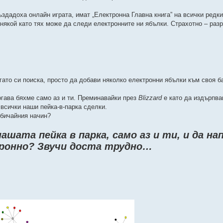
създадоха онлайн играта, имат „Електронна Главна книга” на всички ред
, някой като тях може да следи електронните ни ябълки. Страхотно – раз
гато си поиска, просто да добави няколко електронни ябълки към своя б
Тогава бяхме само аз и ти. Преминавайки през
Blizzard
е като да издърпв
а всички наши пейка-в-парка сделки.
обичайния начин?
нашата пейка в парка, само аз и ти, и да н
ронно? Звучи доста трудно…