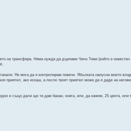
нето на трансфера. Няма нужда да дърпаме Чичо Томи (който е известен 
б.
станали. Не мога да я контролирам повече. Ябълката напусна моето вла
я приятел, ако искаш, а после твоят приятел може да я даде на негови
едно и също дали ще ти дам банан, книга, или, да кажем, 25 цента, или 