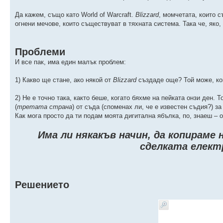
Да кажем, също като World of Warcraft.
Blizzard
, момчетата, които 
огнени мечове, които съществуват в тяхната система. Така че, яко
Проблеми
И все пак, има един малък проблем:
1) Какво ще стане, ако някой от
Blizzard
създаде още? Той може, ко
2) Не е точно така, както беше, когато бяхме на пейката онзи ден. 
(
третата страна
) от съда (споменах ли, че е известен съдия?) з
Как мога просто да ти подам моята дигитална ябълка, по, знаеш – 
Има ли някакъв начин, да копираме 
сделката елект
Решението