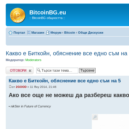
BitcoinBG.eu
:: BitcoinBG общността ::
Портал
Магазин
Форум
‹
Bitcoin
‹
Общи Дискусии
Какво е Биткойн, обяснение все едно съм на
Модератор:
Moderators
Напиши коментар
Какво е Биткойн, обяснение все едно съм на 5
от
2GOOD
» 11 Яну 2014, 21:46
Ако все още не можеш да разбереш какво
• nik5ter in Future of Currency