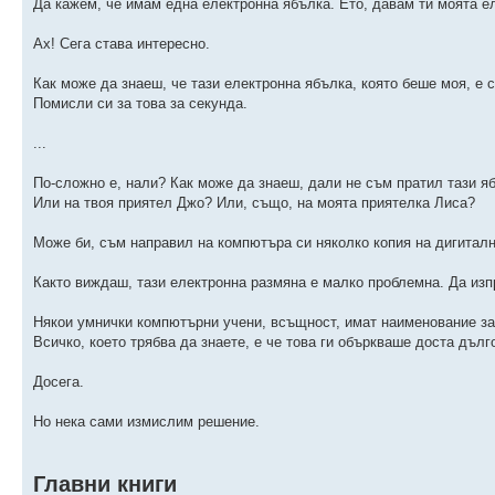
Да кажем, че имам една електронна ябълка. Ето, давам ти моята е
Ах! Сега става интересно.
Как може да знаеш, че тази електронна ябълка, която беше моя, е с
Помисли си за това за секунда.
...
По-сложно е, нали? Как може да знаеш, дали не съм пратил тази я
Или на твоя приятел Джо? Или, също, на моята приятелка Лиса?
Може би, съм направил на компютъра си няколко копия на дигиталн
Както виждаш, тази електронна размяна е малко проблемна. Да и
Някои умнички компютърни учени, всъщност, имат наименование за 
Всичко, което трябва да знаете, е че това ги объркваше доста дълг
Досега.
Но нека сами измислим решение.
Главни книги