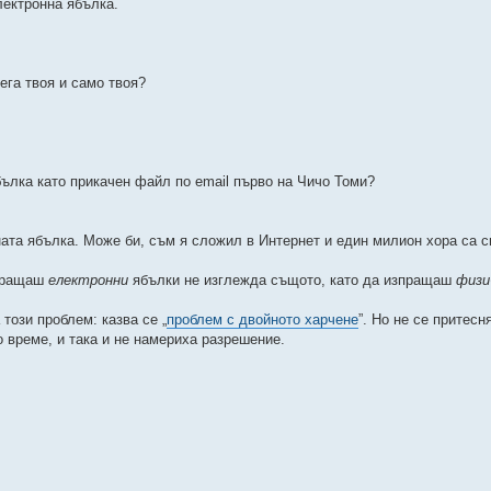
лектронна ябълка.
ега твоя и само твоя?
бълка като прикачен файл по email първо на Чичо Томи?
ата ябълка. Може би, съм я сложил в Интернет и един милион хора са с
зпращаш
електронни
ябълки не изглежда същото, като да изпращаш
физи
този проблем: казва се „
проблем с двойното харчене
”. Но не се притесн
о време, и така и не намериха разрешение.