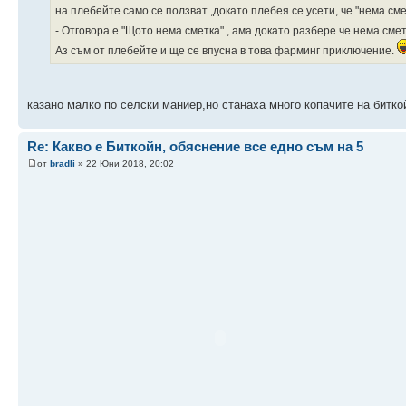
на плебейте само се ползват ,докато плебея се усети, че "нема смет
- Отговора е "Щото нема сметка" , ама докато разбере че нема смет
Аз съм от плебейте и ще се впусна в това фарминг приключение.
казано малко по селски маниер,но станаха много копачите на биткоѝ
Re: Какво е Биткойн, обяснение все едно съм на 5
от
bradli
» 22 Юни 2018, 20:02