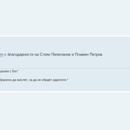
то
с благодарности на Стоян Пепеланов и Пламен Петров.
ършва с Бог."
ранено да мислят, за да не обидят идиотите.“