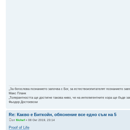
„За богослова познанието започва с Бог, за естествоизпитателят познанието зав
Макс Планк
„Толерантността ще достигне такова ниво, че на интелигентните хора ще бъде заб
Фьодор Достоевски
Re: Какво е Биткойн, обяснение все едно съм на 5
от
filchef
» 08 Окт 2019, 23:14
Proof of Life