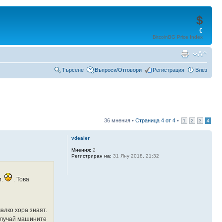
$
€
BitcoinBG Price Index
Търсене
Въпроси/Отговори
Регистрация
Влез
36 мнения •
Страница
4
от
4
•
1
2
3
4
vdealer
Мнения:
2
Регистриран на:
31 Яну 2018, 21:32
и.
. Това
алко хора знаят.
 случай машините