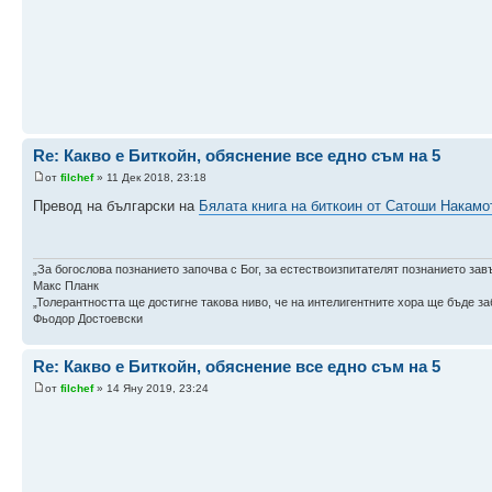
Re: Какво е Биткойн, обяснение все едно съм на 5
от
filchef
» 11 Дек 2018, 23:18
Превод на български на
Бялата книга на биткоин от Сатоши Накамо
„За богослова познанието започва с Бог, за естествоизпитателят познанието зав
Макс Планк
„Толерантността ще достигне такова ниво, че на интелигентните хора ще бъде заб
Фьодор Достоевски
Re: Какво е Биткойн, обяснение все едно съм на 5
от
filchef
» 14 Яну 2019, 23:24