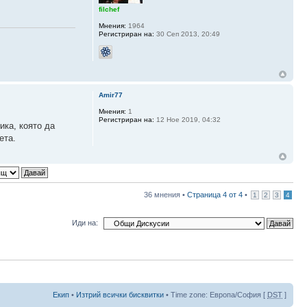
filchef
Мнения:
1964
Регистриран на:
30 Сеп 2013, 20:49
Amir77
Мнения:
1
Регистриран на:
12 Ное 2019, 04:32
ика, която да
ета.
36 мнения •
Страница
4
от
4
•
1
2
3
4
Иди на:
Екип
•
Изтрий всички бисквитки
• Time zone: Европа/София [
DST
]