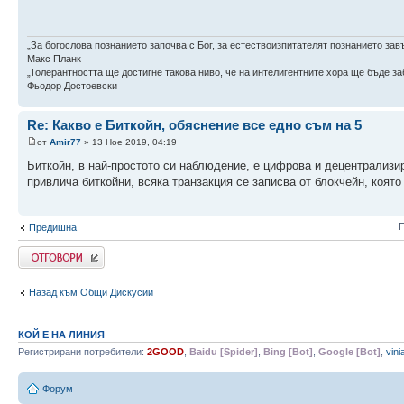
„За богослова познанието започва с Бог, за естествоизпитателят познанието зав
Макс Планк
„Толерантността ще достигне такова ниво, че на интелигентните хора ще бъде заб
Фьодор Достоевски
Re: Какво е Биткойн, обяснение все едно съм на 5
от
Amir77
» 13 Ное 2019, 04:19
Биткойн, в най-простото си наблюдение, е цифрова и децентрализир
привлича биткойни, всяка транзакция се записва от блокчейн, коят
П
Предишна
Напиши коментар
Назад към Общи Дискусии
КОЙ Е НА ЛИНИЯ
Регистрирани потребители:
2GOOD
,
Baidu [Spider]
,
Bing [Bot]
,
Google [Bot]
,
vini
Форум