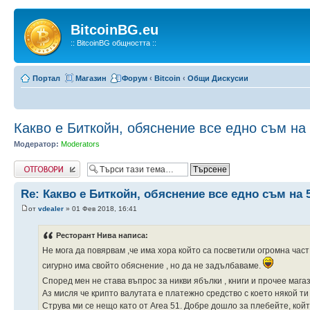
BitcoinBG.eu
:: BitcoinBG общността ::
Портал
Магазин
Форум
‹
Bitcoin
‹
Общи Дискусии
Какво е Биткойн, обяснение все едно съм на
Модератор:
Moderators
Напиши коментар
Re: Какво е Биткойн, обяснение все едно съм на 
от
vdealer
» 01 Фев 2018, 16:41
Ресторант Нива написа:
Не мога да повярвам ,че има хора който са посветили огромна част
сигурно има свойто обяснение , но да не задълбаваме.
Според мен не става въпрос за никви ябълки , книги и прочее маг
Аз мисля че крипто валутата е платежно средство с което някой ти
Струва ми се нещо като от Area 51. Добре дошло за плебейте, кой