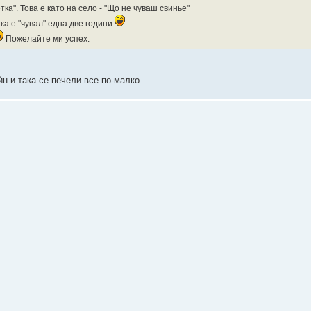
ка". Това е като на село - "Що не чуваш свинье"
ка е "чувал" една две години
Пожелайте ми успех.
н и така се печели все по-малко....