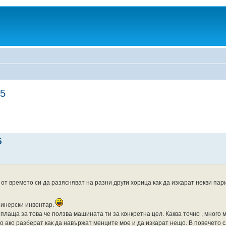
 5
5
 от времето си да разясняват на разни други хорица как да изкарат некви пар
азинерски инвентар.
 плаща за това че ползва машината ти за конкретна цел. Каква точно , много м
то ако разберат как да навържат менците мое и да изкарат нещо. В повечето