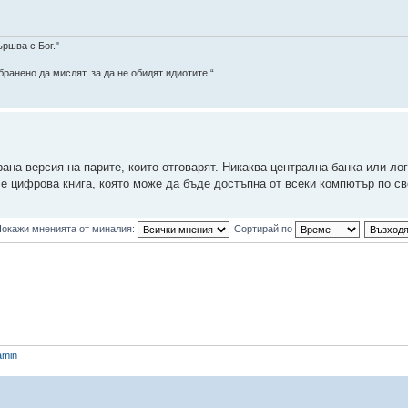
ършва с Бог."
ранено да мислят, за да не обидят идиотите.“
ана версия на парите, които отговарят. Никаква централна банка или лог
о е цифрова книга, която може да бъде достъпна от всеки компютър по св
окажи мненията от миналия:
Сортирай по
amin