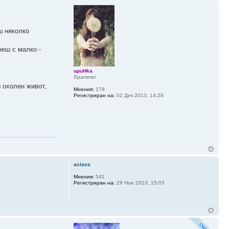
ш няколко
неш с малко -
upuHka
Spammer
 охолен живот,
Мнения:
178
Регистриран на:
02 Дек 2013, 14:28
aclass
Мнения:
541
Регистриран на:
29 Ное 2013, 15:03