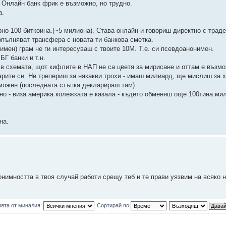
 Онлайн банк фрик е възможно, но трудно.
а.
но 100 биткоина.(~5 милиона). Става онлайн и говориш директно с траде
Изпълняват трансфера с новата ти банкова сметка.
нимен) грам не ги интересуваш с твоите 10М. Т.е. си псевдоанонимен.
Г банки и т.н.
в схемата, щот кифлите в НАП не са цветя за мирисане и оттам е възмо
арите си. Не трепериш за някакви трохи - имаш милиард, ще мислиш за 
можен (последната стъпка декларираш там).
о - виза америка колежката е казала - където обменяш още 100тина ми
на.
нимността в твоя случай работи срещу теб и те прави уязвим на всяко н
ята от миналия:
Сортирай по