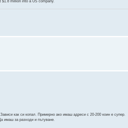
st $1.8 million into a US company.
Зависи как си копал. Примерно ако имаш адреси с 20-200 коин е супер.
Да имаш за разходи и пътуване.