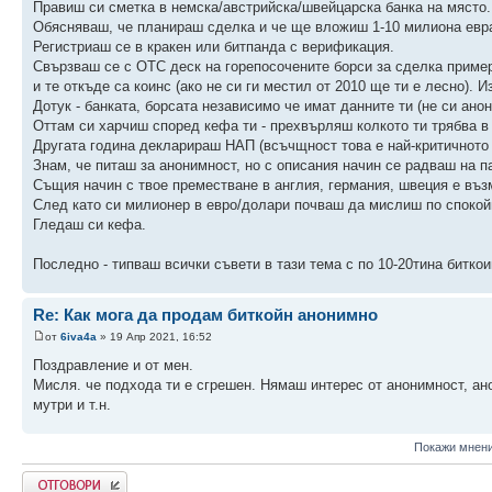
Правиш си сметка в немска/австрийска/швейцарска банка на място.
Обясняваш, че планираш сделка и че ще вложиш 1-10 милиона евр
Регистриаш се в кракен или битпанда с верификация.
Свързваш се с OTC деск на горепосочените борси за сделка пример
и те откъде са коинс (ако не си ги местил от 2010 ще ти е лесно). 
Дотук - банката, борсата независимо че имат данните ти (не си ано
Оттам си харчиш според кефа ти - прехвърляш колкото ти трябва в Б
Другата година декларираш НАП (всъчщност това е най-критичното 
Знам, че питаш за анонимност, но с описания начин се радваш на п
Същия начин с твое преместване в англия, германия, швеция е въз
След като си милионер в евро/долари почваш да мислиш по спокойн
Гледаш си кефа.
Последно - типваш всички съвети в тази тема с по 10-20тина биткои
Re: Как мога да продам биткойн анонимно
от
6iva4a
» 19 Апр 2021, 16:52
Поздравление и от мен.
Мисля. че подхода ти е сгрешен. Нямаш интерес от анонимност, ано
мутри и т.н.
Покажи мнени
Напиши коментар