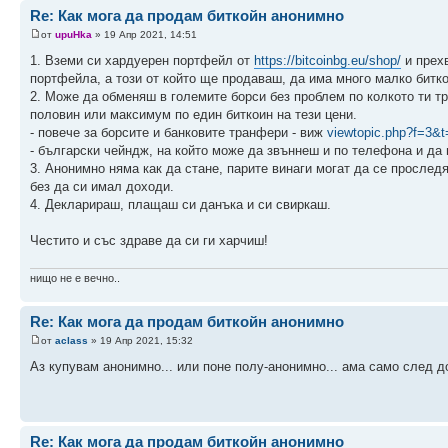
Re: Как мога да продам биткойн анонимно
от
upuHka
» 19 Апр 2021, 14:51
1. Вземи си хардуерен портфейл от
https://bitcoinbg.eu/shop/
и прехв
портфейла, а този от който ще продаваш, да има много малко битко
2. Може да обменяш в големите борси без проблем по колкото ти тр
половин или максимум по един биткоин на тези цени.
- повече за борсите и банковите транфери - виж
viewtopic.php?f=3&
- български чейндж, на който може да звъннеш и по телефона и да
3. Анонимно няма как да стане, парите винаги могат да се просле
без да си имал доходи.
4. Декларираш, плащаш си данъка и си свиркаш.
Честито и със здраве да си ги харчиш!
нищо не е вечно..
Re: Как мога да продам биткойн анонимно
от
aclass
» 19 Апр 2021, 15:32
Аз купувам анонимно... или поне полу-анонимно... ама само след д
Re: Как мога да продам биткойн анонимно