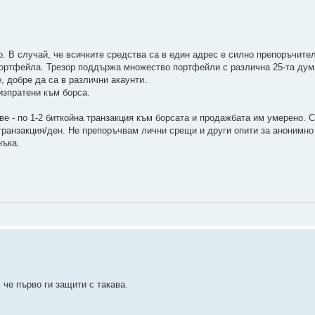
о. В случай, че всичките средства са в един адрес е силно препоръчите
портфейла. Трезор поддържа множество портфейли с различна 25-та дум
 добре да са в различни акаунти.
изпратени към борса.
ве - по 1-2 биткойна транзакция към борсата и продажбата им умерено. 
транзакция/ден. Не препоръчвам лични срещи и други опити за анонимно
нъка.
 че първо ги защити с такава.