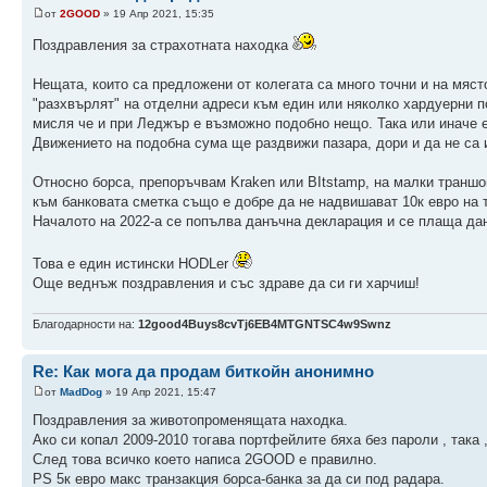
от
2GOOD
» 19 Апр 2021, 15:35
Поздравления за страхотната находка
Нещата, които са предложени от колегата са много точни и на мяст
"разхвърлят" на отделни адреси към един или няколко хардуерни 
мисля че и при Леджър е възможно подобно нещо. Така или иначе е,
Движението на подобна сума ще раздвижи пазара, дори и да не са 
Относно борса, препоръчвам Kraken или BItstamp, на малки траншо
към банковата сметка също е добре да не надвишават 10к евро на 
Началото на 2022-а се попълва данъчна декларация и се плаща да
Това е един истински HODLer
Още веднъж поздравления и със здраве да си ги харчиш!
Благодарности на:
12good4Buys8cvTj6EB4MTGNTSC4w9Swnz
Re: Как мога да продам биткойн анонимно
от
MadDog
» 19 Апр 2021, 15:47
Поздравления за животопроменящата находка.
Ако си копал 2009-2010 тогава портфейлите бяха без пароли , така ,
След това всичко което написа 2GOOD е правилно.
PS 5к евро макс транзакция борса-банка за да си под радара.