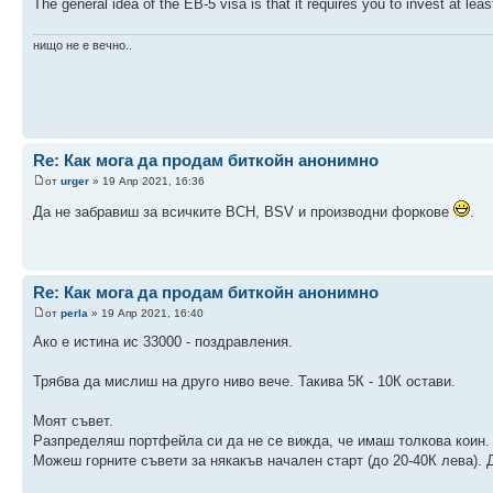
The general idea of the EB-5 visa is that it requires you to invest at lea
нищо не е вечно..
Re: Как мога да продам биткойн анонимно
от
urger
» 19 Апр 2021, 16:36
Да не забравиш за всичките BCH, BSV и производни форкове
.
Re: Как мога да продам биткойн анонимно
от
perla
» 19 Апр 2021, 16:40
Ако е истина ис 33000 - поздравления.
Трябва да мислиш на друго ниво вече. Такива 5К - 10К остави.
Моят съвет.
Разпределяш портфейла си да не се вижда, че имаш толкова коин. 
Можеш горните съвети за някакъв начален старт (до 20-40К лева). 