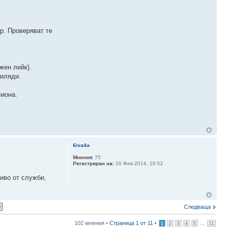
р. Проверяват те
жен лийк).
хиляди.
лиона.
6iva4a
Мнения:
75
Регистриран на:
20 Фев 2014, 16:52
иво от служби,
Следваща
102 мнения •
Страница
1
от
11
•
...
1
2
3
4
5
11