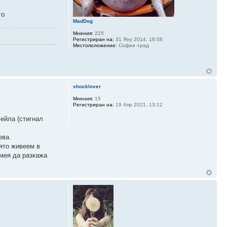
го
MadDog
Мнения:
225
Регистриран на:
31 Яну 2014, 18:08
Местоположение:
София -град
shocklover
Мнения:
15
Регистриран на:
19 Апр 2021, 13:12
ейла (стигнал
ева.
ято живеем в
смея да разкажа