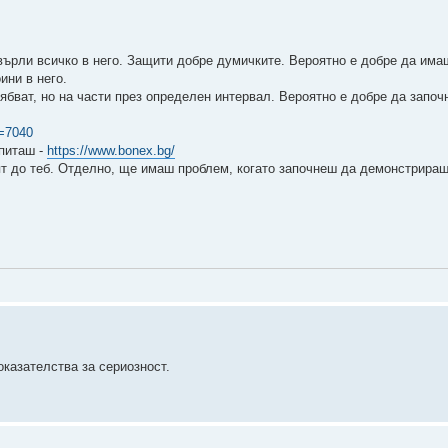
ърли всичко в него. Защити добре думичките. Вероятно е добре да има
ини в него.
ябват, но на части през определен интервал. Вероятно е добре да започ
t=7040
 питаш -
https://www.bonex.bg/
дят до теб. Отделно, ще имаш проблем, когато започнеш да демонстрираш
оказателства за сериозност.