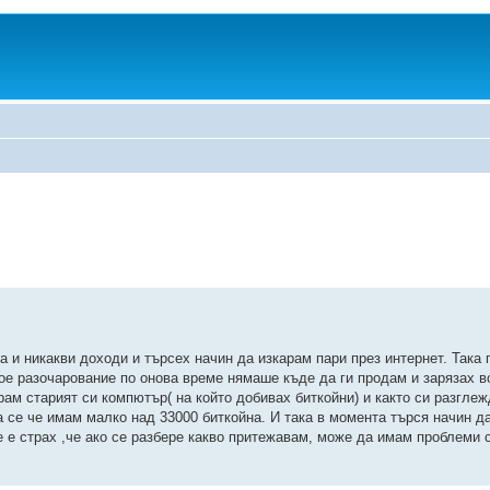
а и никакви доходи и търсех начин да изкарам пари през интернет. Така 
мое разочарование по онова време нямаше къде да ги продам и зарязах в
ам старият си компютър( на който добивах биткойни) и както си разглеж
 се че имам малко над 33000 биткойна. И така в момента търся начин д
 е страх ,че ако се разбере какво притежавам, може да имам проблеми 