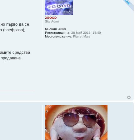
2GOOD
Site Admin
лно първо да се
Мнения:
4868
а (пасфраза),
Регистриран на:
28 Май 2013, 15:40
Местоположение:
Planet Mars
Самите средства
 продаване.