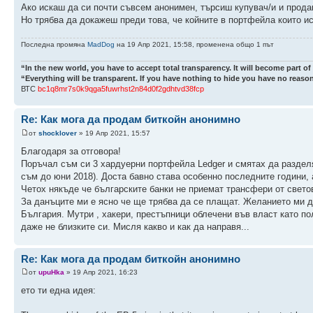
Ако искаш да си почти съвсем анонимен, търсиш купувач/и и продав
Но трябва да докажеш преди това, че койните в портфейла които и
Последна промяна
MadDog
на 19 Апр 2021, 15:58, променена общо 1 път
“In the new world, you have to accept total transparency. It will become part of
“Everything will be transparent. If you have nothing to hide you have no reason
ВТС
bc1q8mr7s0k9qga5fuwrhst2n84d0f2gdhtvd38fcp
Re: Как мога да продам биткойн анонимно
от
shocklover
» 19 Апр 2021, 15:57
Благодаря за отговора!
Поръчал съм си 3 хардуерни портфейла Ledger и смятах да раздел
съм до юни 2018). Доста бавно става особенно последните години, 
Четох някъде че българските банки не приемат трансфери от свето
За данъците ми е ясно че ще трябва да се плащат. Желанието ми д
България. Мутри , хакери, престъпници облечени във власт като по
даже не близките си. Мисля какво и как да направя...
Re: Как мога да продам биткойн анонимно
от
upuHka
» 19 Апр 2021, 16:23
ето ти една идея: