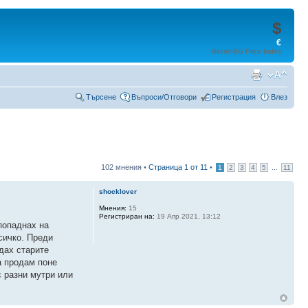
$
€
BitcoinBG Price Index
Търсене
Въпроси/Отговори
Регистрация
Влез
102 мнения •
Страница
1
от
11
•
...
1
2
3
4
5
11
shocklover
Мнения:
15
Регистриран на:
19 Апр 2021, 13:12
попаднах на
сичко. Преди
дах старите
а продам поне
с разни мутри или