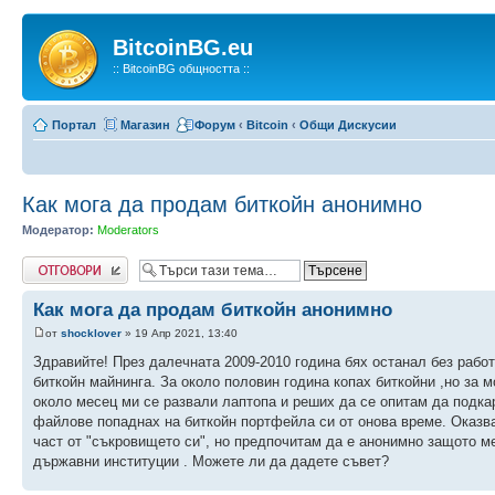
BitcoinBG.eu
:: BitcoinBG общността ::
Портал
Магазин
Форум
‹
Bitcoin
‹
Общи Дискусии
Как мога да продам биткойн анонимно
Модератор:
Moderators
Напиши коментар
Как мога да продам биткойн анонимно
от
shocklover
» 19 Апр 2021, 13:40
Здравийте! През далечната 2009-2010 година бях останал без работ
биткойн майнинга. За около половин година копах биткойни ,но за 
около месец ми се развали лаптопа и реших да се опитам да подкар
файлове попаднах на биткойн портфейла си от онова време. Оказва
част от "съкровището си", но предпочитам да е анонимно защото ме
държавни институции . Можете ли да дадете съвет?