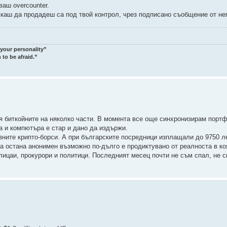
аш overcounter.
скаш да продадеш са под твой контрол, чрез подписано съобщение от не
 your personality”
 to be afraid.”
я биткойните на няколко части. В момента все още синхронизирам портф
а и компютъра е стар и дано да издържи.
вните крипто-борси. А при българските посредници изплащали до 9750 л
а остана анонимен възможно по-дълго е продиктувано от реалноста в ко
лицаи, прокурори и политици. Последният месец почти не съм спал, не 