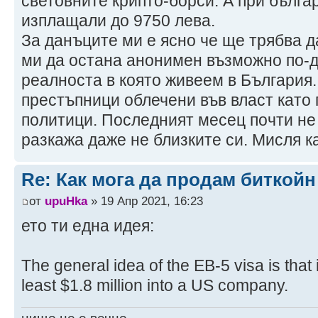
световните крипто-борси. А при бълга
изплащали до 9750 лева.
За данъците ми е ясно че ще трябва 
ми да остана анонимен възможно по-д
реалноста в която живеем в България.
престъпници облечени във власт като 
политици. Последният месец почти не 
разкажа даже не близките си. Мисля как
Re: Как мога да продам биткой
от
upuHka
» 19 Апр 2021, 16:23
ето ти една идея:
The general idea of the EB-5 visa is that i
least $1.8 million into a US company.