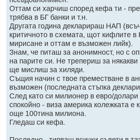
Оттам си харчиш според кефа ти - пр
трябва в БГ банки и т.н.
Другата година декларираш НАП (всъч
критичното в схемата, щот кифлите в 
мирисане и оттам е възможен лийк).
Знам, че питаш за анонимност, но с о
на парите си. Не трепериш за някакви
ще мислиш за хиляди.
Същия начин с твое преместване в ан
възможен (последната стъпка деклари
След като си милионер в евро/долари
спокойно - виза америка колежката е 
още 100тина милиона.
Гледаш си кефа.
Последно - типваш всички съвети в та