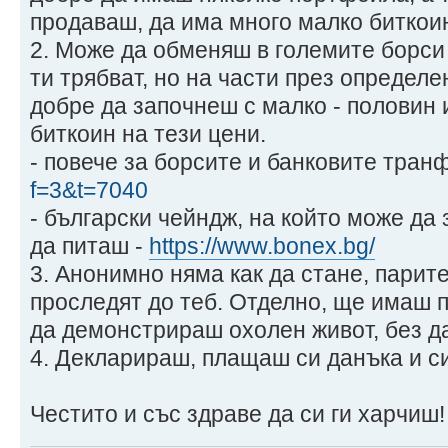
продаваш, да има много малко биткоин
2. Може да обменяш в големите борси
ти трябват, но на части през определе
добре да започнеш с малко - половин
биткоин на тези цени.
- повече за борсите и банковите тран
f=3&t=7040
- български чейндж, на който може да
да питаш -
https://www.bonex.bg/
3. Анонимно няма как да стане, парите
проследят до теб. Отделно, ще имаш 
да демонстрираш охолен живот, без д
4. Декларираш, плащаш си данъка и с
Честито и със здраве да си ги харчиш!