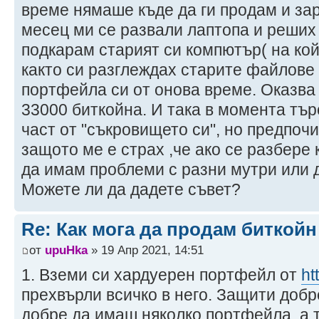
време нямаше къде да ги продам и зар
месец ми се развали лаптопа и реших
подкарам старият си компютър( на кой
както си разглеждах старите файлове
портфейла си от онова време. Оказва
33000 биткойна. И така в момента тър
част от "съкровището си", но предпоч
защото ме е страх ,че ако се разбере
да имам проблеми с разни мутри или 
Можете ли да дадете съвет?
Re: Как мога да продам биткой
от
upuHka
» 19 Апр 2021, 14:51
1. Вземи си хардуерен портфейл от
ht
прехвърли всичко в него. Защити добр
добре да имаш няколко портфейла, а т