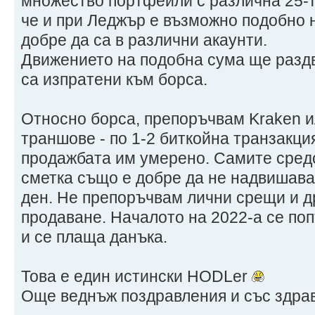
множество портфейли с различна 25-т
че и при Леджър е възможно подобно н
добре да са в различни акаунти.
Движението на подобна сума ще раздв
са изпратени към борса.
Относно борса, препоръчвам Kraken ил
траншове - по 1-2 биткойна транзакци
продажбата им умерено. Самите сред
сметка също е добре да не надвишават
ден. Не препоръчвам лични срещи и д
продаване. Началото на 2022-а се по
и се плаща данъка.
Това е един истински HODLer
Още веднъж поздравления и със здрав