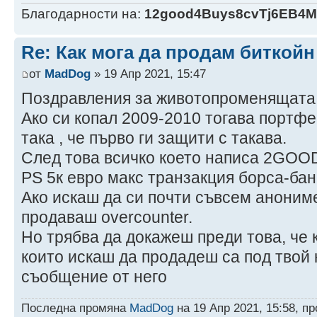
Благодарности на:
12good4Buys8cvTj6EB4
Re: Как мога да продам биткой
от
MadDog
» 19 Апр 2021, 15:47
Поздравления за животопроменящата 
Ако си копал 2009-2010 тогава портфе
така , че първо ги защити с такава.
След това всичко което написа 2GOOD
PS 5к евро макс транзакция борса-бан
Ако искаш да си почти съвсем анониме
продаваш overcounter.
Но трябва да докажеш преди това, че
които искаш да продадеш са под твой 
съобщение от него
Последна промяна
MadDog
на 19 Апр 2021, 15:58, п