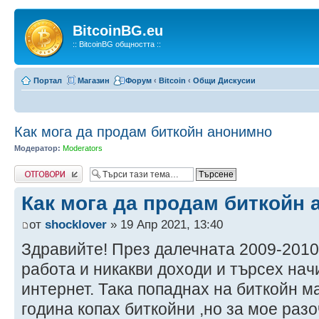
BitcoinBG.eu
:: BitcoinBG общността ::
Портал
Магазин
Форум
‹
Bitcoin
‹
Общи Дискусии
Как мога да продам биткойн анонимно
Модератор:
Moderators
Напиши коментар
Как мога да продам биткойн
от
shocklover
» 19 Апр 2021, 13:40
Здравийте! През далечната 2009-2010
работа и никакви доходи и търсех нач
интернет. Така попаднах на биткойн м
година копах биткойни ,но за мое раз