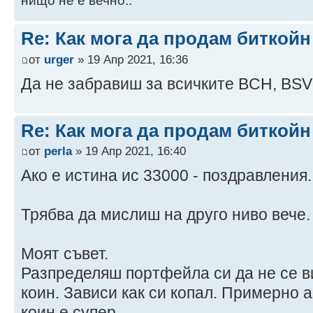
нищо не е вечно..
Re: Как мога да продам биткой
от
urger
» 19 Апр 2021, 16:36
Да не забравиш за всичките BCH, BS
Re: Как мога да продам биткой
от
perla
» 19 Апр 2021, 16:40
Ако е истина ис 33000 - поздравления.
Трябва да мислиш на друго ниво вече. 
Моят съвет.
Разпределяш портфейла си да не се в
коин. Зависи как си копал. Примерно 
коин е супер.