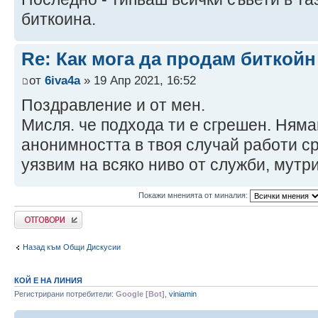
биткоина.
Re: Как мога да продам биткой
от
6iva4a
» 19 Апр 2021, 16:52
Поздравление и от мен.
Мисля. че подхода ти е сгрешен. Ням
анонимността в твоя случай работи ср
уязвим на всяко ниво от служби, мутри 
Покажи мненията от миналия:
Напиши коментар
Назад към Общи Дискусии
КОЙ Е НА ЛИНИЯ
Регистрирани потребители:
Google [Bot]
,
viniamin