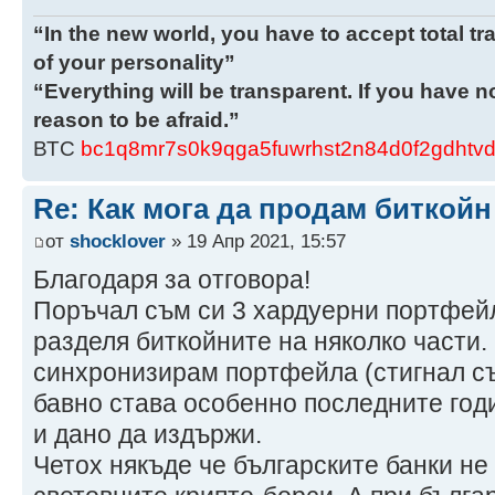
“In the new world, you have to accept total tr
of your personality”
“Everything will be transparent. If you have 
reason to be afraid.”
ВТС
bc1q8mr7s0k9qga5fuwrhst2n84d0f2gdhtvd
Re: Как мога да продам биткой
от
shocklover
» 19 Апр 2021, 15:57
Благодаря за отговора!
Поръчал съм си 3 хардуерни портфейл
разделя биткойните на няколко части.
синхронизирам портфейла (стигнал съ
бавно става особенно последните годи
и дано да издържи.
Четох някъде че българските банки н