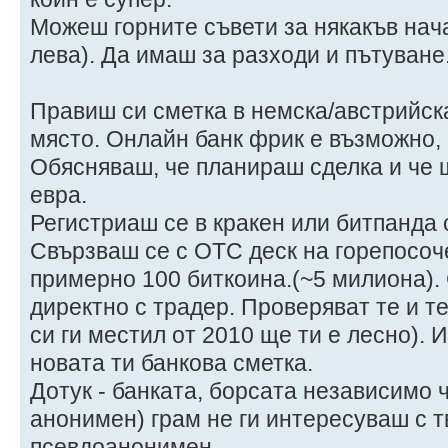
Можеш горните съвети за някакъв нача
лева). Да имаш за разходи и пътуване
Правиш си сметка в немска/австрийск
място. Онлайн банк фрик е възможно, 
Обясняваш, че планираш сделка и че
евра.
Регистриаш се в кракен или битпанда
Свързваш се с OTC деск на горепосоч
примерно 100 биткоина.(~5 милиона).
директно с традер. Проверяват те и те
си ги местил от 2010 ще ти е лесно).
новата ти банкова сметка.
Дотук - банката, борсата независимо ч
анонимен) грам не ги интересуваш с тв
псевдоанонимен.