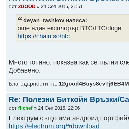
от
2GOOD
» 24 Сеп 2015, 21:51
deyan_rashkov написа:
още един експлорър BTC/LTC/doge
https://chain.so/btc
Много готино, показва как се пълни с
Добавено.
Благодарности на:
12good4Buys8cvTj6EB4
Re: Полезни Биткойн Връзки/С
от
filchef
» 24 Сеп 2015, 22:06
Електрум също има андроид портфей
https://electrum.org/#download