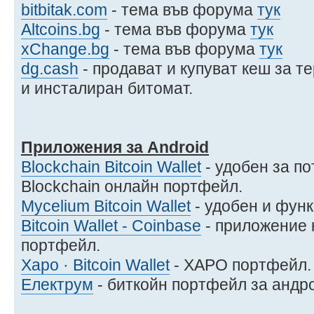
bitbitak.com
- тема във форума
тук
Altcoins.bg
- тема във форума
тук
xChange.bg
- тема във форума
тук
dg.cash
- продават и купуват кеш за 
и инсталиран битомат.
Приложения за Android
Blockchain Bitcoin Wallet
- удобен за п
Blockchain онлайн портфейл.
Mycelium Bitcoin Wallet
- удобен и фун
Bitcoin Wallet - Coinbase
- приложение 
портфейл.
Xapo · Bitcoin Wallet
- XАPO портфейл.
Електрум
- биткойн портфейл за андр