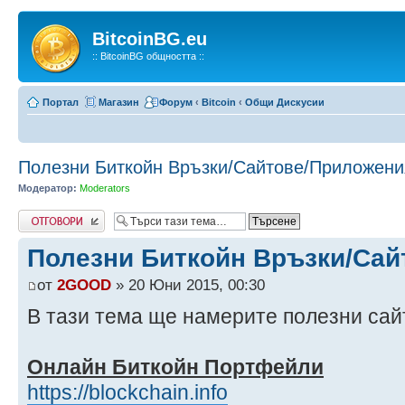
BitcoinBG.eu
:: BitcoinBG общността ::
Портал
Магазин
Форум
‹
Bitcoin
‹
Общи Дискусии
Полезни Биткойн Връзки/Сайтове/Приложени
Модератор:
Moderators
Напиши коментар
Полезни Биткойн Връзки/Са
от
2GOOD
» 20 Юни 2015, 00:30
В тази тема ще намерите полезни сай
Онлайн Биткойн Портфейли
https://blockchain.info