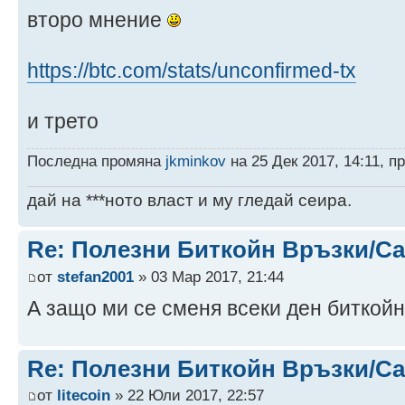
второ мнение
https://btc.com/stats/unconfirmed-tx
и трето
Последна промяна
jkminkov
на 25 Дек 2017, 14:11, 
дай на ***ното власт и му гледай сеира.
Re: Полезни Биткойн Връзки/С
от
stefan2001
» 03 Мар 2017, 21:44
А защо ми се сменя всеки ден биткойн
Re: Полезни Биткойн Връзки/С
от
litecoin
» 22 Юли 2017, 22:57