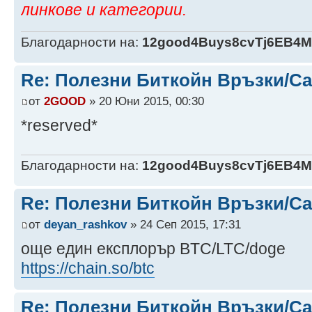
линкове и категории.
Благодарности на:
12good4Buys8cvTj6EB4
Re: Полезни Биткойн Връзки/С
от
2GOOD
» 20 Юни 2015, 00:30
*reserved*
Благодарности на:
12good4Buys8cvTj6EB4
Re: Полезни Биткойн Връзки/С
от
deyan_rashkov
» 24 Сеп 2015, 17:31
още един експлорър BTC/LTC/doge
https://chain.so/btc
Re: Полезни Биткойн Връзки/С