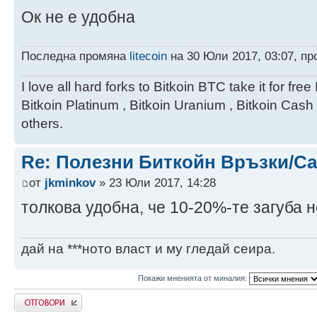
Ок не е удобна
Последна промяна
litecoin
на 30 Юли 2017, 03:07, п
I love all hard forks to Bitkoin BTC take it for f
Bitkoin Platinum , Bitkoin Uranium , Bitkoin Cash P
others.
Re: Полезни Биткойн Връзки/С
от
jkminkov
» 23 Юли 2017, 14:28
толкова удобна, че 10-20%-те загуба не
дай на ***ното власт и му гледай сеира.
Покажи мненията от миналия:
Напиши коментар