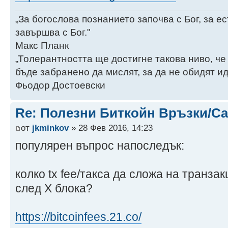
„За богослова познанието започва с Бог, за 
завършва с Бог."
Макс Планк
„Толерантността ще достигне такова ниво, че
бъде забранено да мислят, за да не обидят ид
Фьодор Достоевски
Re: Полезни Биткойн Връзки/С
от
jkminkov
» 28 Фев 2016, 14:23
популярен въпрос напоследък:
колко tx fee/такса да сложа на транзак
след Х блока?
https://bitcoinfees.21.co/