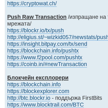
https://cryptowat.ch/
Push Raw Transaction
/изпращане на 
мрежата/
https://blockr.io/tx/push
http://eligius.st/~wizkid057/newstats/pus
https://insight.bitpay.com/tx/send
https://blockchain.info/pushtx
https://www.f2pool.com/pushtx
https://coinb.in/#newTransaction
Блокчейн експлорери
https://blockchain.info
https://blockexplorer.com
http://btc.blockr.io
- поддържа FirstBits
https://www.blocktrail.com/BTC