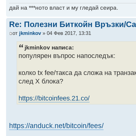
дай на ***ното власт и му гледай сеира.
Re: Полезни Биткойн Връзки/С
от
jkminkov
» 04 Фев 2017, 13:31
jkminkov написа:
популярен въпрос напоследък:
колко tx fee/такса да сложа на транз
след Х блока?
https://bitcoinfees.21.co/
https://anduck.net/bitcoin/fees/