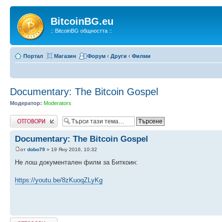
BitcoinBG.eu
:: BitcoinBG общността ::
Портал
Магазин
Форум
‹
Други
‹
Филми
Documentary: The Bitcoin Gospel
Модератор:
Moderators
Напиши коментар
Documentary: The Bitcoin Gospel
от
dobo79
» 19 Яну 2016, 10:32
Не лош документален филм за Биткоин:
https://youtu.be/8zKuoqZLyKg
Напиши коментар