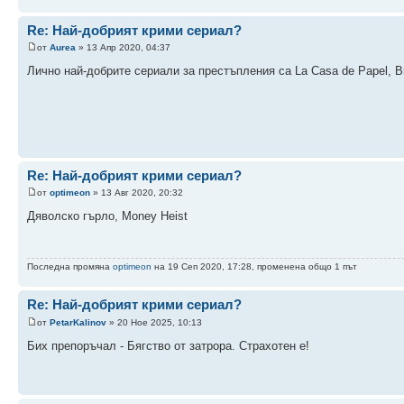
Re: Най-добрият крими сериал?
от
Aurea
» 13 Апр 2020, 04:37
Лично най-добрите сериали за престъпления са La Casa de Papel, Bre
Re: Най-добрият крими сериал?
от
optimeon
» 13 Авг 2020, 20:32
Дяволско гърло, Money Heist
Последна промяна
optimeon
на 19 Сеп 2020, 17:28, променена общо 1 път
Re: Най-добрият крими сериал?
от
PetarKalinov
» 20 Ное 2025, 10:13
Бих препоръчал - Бягство от затрора. Страхотен е!