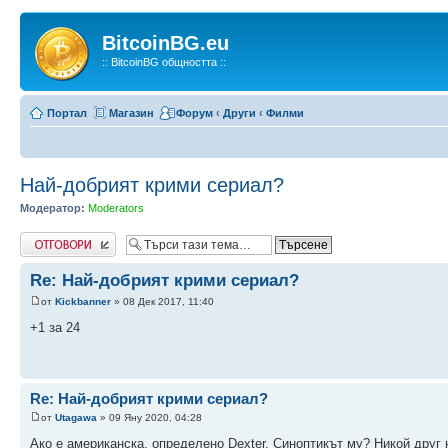
BitcoinBG.eu
:: BitcoinBG общността ::
Портал
Магазин
Форум
‹
Други
‹
Филми
Най-добрият крими сериал?
Модератор:
Moderators
Напиши коментар
Re: Най-добрият крими сериал?
от
Kickbanner
» 08 Дек 2017, 11:40
+1 за 24
Re: Най-добрият крими сериал?
от
Utagawa
» 09 Яну 2020, 04:28
Ако е американска, определено Dexter. Синоптикът му? Никой друг 