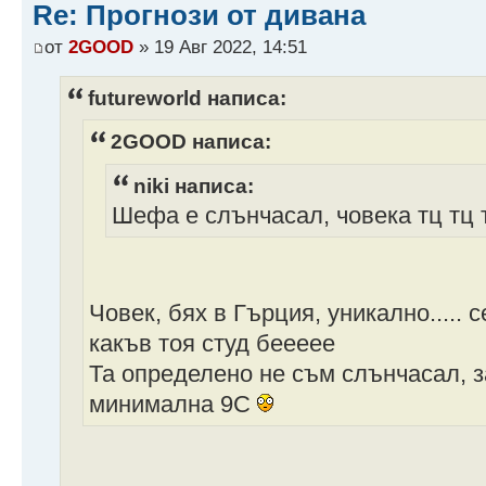
Re: Прогнози от дивана
от
2GOOD
» 19 Авг 2022, 14:51
futureworld написа:
2GOOD написа:
niki написа:
Шефа е слънчасал, човека тц тц т
Човек, бях в Гърция, уникално.....
какъв тоя студ беееее
Та определено не съм слънчасал, з
минимална 9C