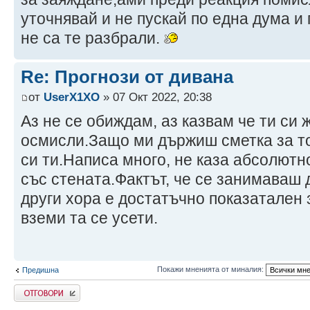
уточнявай и не пускай по една дума и
не са те разбрали.
Re: Прогнози от дивана
от
UserX1XO
» 07 Окт 2022, 20:38
Аз не се обиждам, аз казвам че ти си ж
осмисли.Защо ми държиш сметка за то
си ти.Написа много, не каза абсолютн
със стената.Фактът, че се занимаваш 
други хора е достатъчно показатален з
вземи та се усети.
Покажи мненията от миналия:
Предишна
Напиши коментар