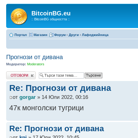
BitcoinBG.eu
:: BitcoinBG общността ::
Портал
Магазин
Форум
‹
Други
‹
Лафеджийница
Прогнози от дивана
Модератор:
Moderators
Напиши коментар
Re: Прогнози от дивана
от
gorgar
» 14 Юли 2022, 00:16
47к монголски тугрици
Re: Прогнози от дивана
от
knj
» 17 Юли 2022, 10:45