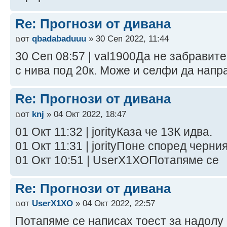
Re: Прогнози от дивана
от
qbadabaduuu
» 30 Сеп 2022, 11:44
30 Сеп 08:57 | val1900Да не забравит
с нива под 20к. Може и селфи да напр
Re: Прогнози от дивана
от
knj
» 04 Окт 2022, 18:47
01 Окт 11:32 | jorityКаза че 13К идва.
01 Окт 11:31 | jorityПоне според черни
01 Окт 10:51 | UserX1XOПотапяме се
Re: Прогнози от дивана
от
UserX1XO
» 04 Окт 2022, 22:57
Потапяме се написах тоест за надолу с