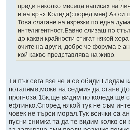
преди няколко месеца написах на лич
е на връх Коледа(според мен).Аз си
Това слагане на изрезки по една дума
интелигентност.Бавно слизаш по стъл
до какви крайности стигат някой хора
очите на други, добре че форума е а
кой какво представлява на живо.
Ти пък сега взе че и се обиди.Гледам 
потапяме,може на седмия да стане.До
прогноза 15к,ще видим по коледа ще с
ефтинко.Според някой тук не съм инте
човек не търси морал.Тук всички са а
пусни снимка та да те видим колко си
за заяждане,ами преди реакция помис