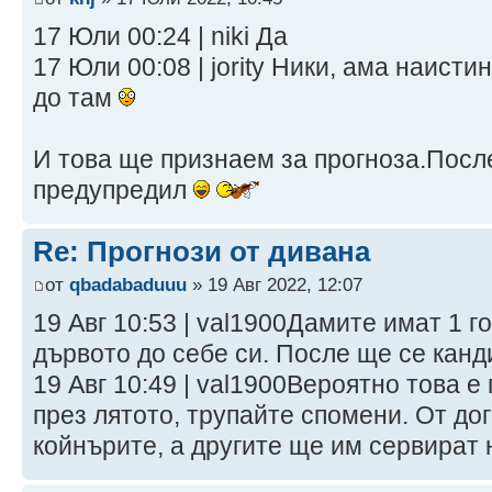
17 Юли 00:24 | niki Да
17 Юли 00:08 | jority Ники, ама наист
до там
И това ще признаем за прогноза.После
предупредил
Re: Прогнози от дивана
от
qbadabaduuu
» 19 Авг 2022, 12:07
19 Авг 10:53 | val1900Дамите имат 1 
дървото до себе си. После ще се канд
19 Авг 10:49 | val1900Вероятно това е
през лятото, трупайте спомени. От до
койнърите, а другите ще им сервират 