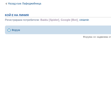
Назад към Лафеджийница
КОЙ Е НА ЛИНИЯ
Регистрирани потребители:
Baidu [Spider]
,
Google [Bot]
,
viniamin
Форум
Форума се задвижва о