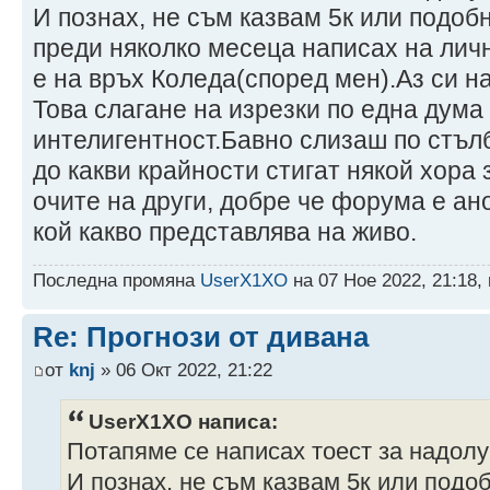
И познах, не съм казвам 5к или подоб
преди няколко месеца написах на личн
е на връх Коледа(според мен).Аз си н
Това слагане на изрезки по една дума 
интелигентност.Бавно слизаш по стъл
до какви крайности стигат някой хора 
очите на други, добре че форума е ан
кой какво представлява на живо.
Последна промяна
UserX1XO
на 07 Ное 2022, 21:18,
Re: Прогнози от дивана
от
knj
» 06 Окт 2022, 21:22
UserX1XO написа:
Потапяме се написах тоест за надолу 
И познах, не съм казвам 5к или подо