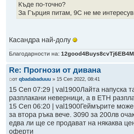
Къде по-точно?
За Гърция питам, 9С не ме интересу
Касандра най-долу
Благодарности на:
12good4Buys8cvTj6EB4
Re: Прогнози от дивана
от
qbadabaduuu
» 15 Сеп 2022, 08:41
15 Сеп 07:29 | val1900Лайта напуска 
разплакани неверници, а в ЕТН разпл
15 Сеп 06:20 | val1900Геймърите може
за втора ръка вече. 3090 за 200лв оч
едва ли ще се продават на някаква це
оферти