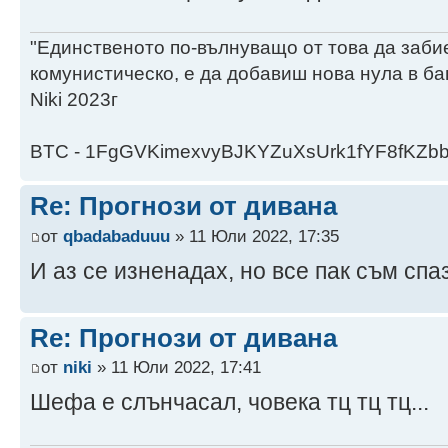
"Единственото по-вълнуващо от това да заби
комунистическо, е да добавиш нова нула в ба
Niki 2023г
BTC - 1FgGVKimexvyBJKYZuXsUrk1fYF8fKZb
Re: Прогнози от дивана
от
qbadabaduuu
» 11 Юли 2022, 17:35
И аз се изненадах, но все пак съм сп
Re: Прогнози от дивана
от
niki
» 11 Юли 2022, 17:41
Шефа е слънчасал, човека тц тц тц...