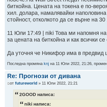
биткойна. Цената на токена е по-веро
хил. долара, намалявайки наполовина
стойност, отколкото да се върне на 30
11 Юли 17:49 | niki Това ми напомня 
за цената на биткойна и как всички се
Да уточня че Никифор има в предвид 
Последна промяна
knj
на 11 Юли 2022, 21:26, проме
Re: Прогнози от дивана
от
futureworld
» 11 Юли 2022, 21:21
2GOOD написа:
niki написа: