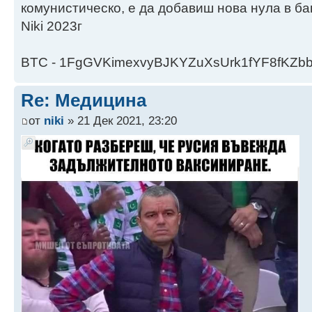
комунистическо, е да добавиш нова нула в ба
Niki 2023г
BTC - 1FgGVKimexvyBJKYZuXsUrk1fYF8fKZb
Re: Медицина
от
niki
» 21 Дек 2021, 23:20