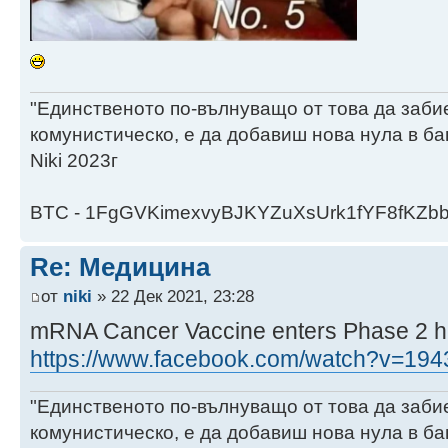
"Единственото по-вълнуващо от това да заби
комунистическо, е да добавиш нова нула в ба
Niki 2023г
BTC - 1FgGVKimexvyBJKYZuXsUrk1fYF8fKZb
Re: Медицина
от
niki
» 22 Дек 2021, 23:28
mRNA Cancer Vaccine enters Phase 2 h
https://www.facebook.com/watch?v=19
"Единственото по-вълнуващо от това да заби
комунистическо, е да добавиш нова нула в ба