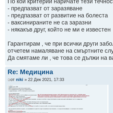
По кой критерий наричате тези течно
- предпазват от заразяване
- предпазват от развитие на болеста
- ваксинираните не са заразни
- някакъв друг, който не ми е известен
Гарантирам , че при всички други заб
отчетем намаляване на смъртните сл
Да смятаме ли , че това се дължи на 
Re: Медицина
от
niki
» 22 Дек 2021, 17:33