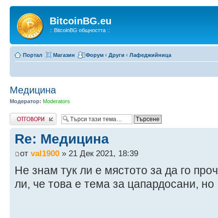
BitcoinBG.eu
:: BitcoinBG общността ::
Портал
Магазин
Форум
‹
Други
‹
Лафеджийница
Медицина
Модератор:
Moderators
Напиши коментар
Re: Медицина
от
val1900
» 21 Дек 2021, 18:39
Не знам тук ли е мястото за да го про
ли, че това е тема за цапардосани, но .