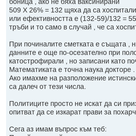
боница , ако не бяха ваксинирани
509 Х 26% = 132 щяха да са хоспитал
или ефективността е (132-59)/132 = 5
тръби и то само в случай , че са хосп
При починалите сметката е същата , н
данните е още по-осезателно при пол
катострофирали , но записани като по
Математиката е точна наука докторе .
Ако имахме на разположение истинск
са далеч от тези числа.
Политиците просто не искат да си при
опитват да се изкарат прави за похар
Сега аз имам въпрос към теб: