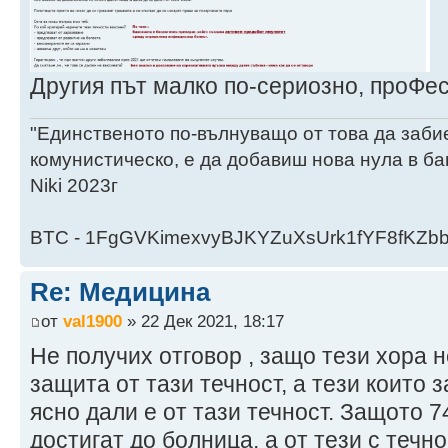
Другия път малко по-сериозно, проФе
"Единственото по-вълнуващо от това да заби
комунистическо, е да добавиш нова нула в ба
Niki 2023г
BTC - 1FgGVKimexvyBJKYZuXsUrk1fYF8fKZb
Re: Медицина
от
val1900
» 22 Дек 2021, 18:17
Не получих отговор , защо тези хора 
защита от тази течност, а тези които 
ясно дали е от тази течност. Защото 7
достигат до болница, а от тези с течн