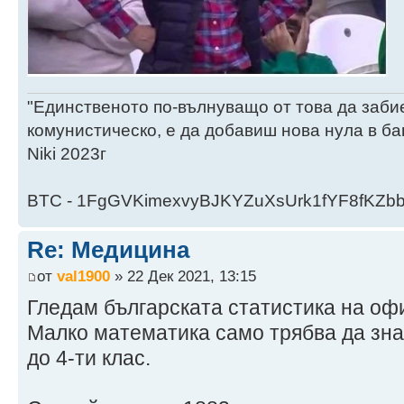
"Единственото по-вълнуващо от това да заби
комунистическо, е да добавиш нова нула в ба
Niki 2023г
BTC - 1FgGVKimexvyBJKYZuXsUrk1fYF8fKZb
Re: Медицина
от
val1900
» 22 Дек 2021, 13:15
Гледам българската статистика на оф
Малко математика само трябва да знае
до 4-ти клас.