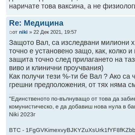
наричате това ваксина, а не физиоло
Re: Медицина
от
niki
» 22 Дек 2021, 19:57
Защото Вал, са изследвани милиони хо
точно е установено защо, как, колко и
защита точно след прилагането на таз
виво и клинични проучвания)
Как получи тези %-ти бе Вал ? Ако са 
грешни предположения, от тях няма см
"Единственото по-вълнуващо от това да заби
комунистическо, е да добавиш нова нула в ба
Niki 2023г
BTC - 1FgGVKimexvyBJKYZuXsUrk1fYF8fKZb