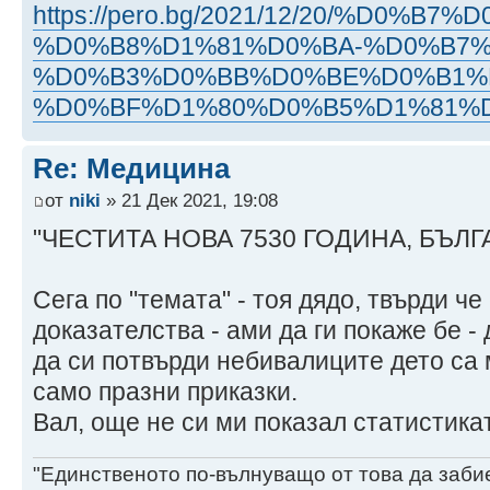
https://pero.bg/2021/12/20/%D0
%D0%B8%D1%81%D0%BA-%D0%B7%
%D0%B3%D0%BB%D0%BE%D0%B1%
%D0%BF%D1%80%D0%B5%D1%81%
Re: Медицина
от
niki
» 21 Дек 2021, 19:08
"ЧЕСТИТА НОВА 7530 ГОДИНА, БЪЛГА
Сега по "темата" - тоя дядо, твърди ч
доказателства - ами да ги покаже бе - 
да си потвърди небивалиците дето са му
само празни приказки.
Вал, още не си ми показал статистикат
"Единственото по-вълнуващо от това да заби