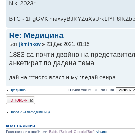
Niki 2023г
BTC - 1FgGVKimexvyBJKYZuXsUrk1fYF8fKZb
Re: Медицина
от
jkminkov
» 23 Дек 2021, 01:15
1883 са почти двойно на представител
анкетират по дадена тема.
дай на ***ното власт и му гледай сеира.
Покажи мненията от миналия:
Предишна
Напиши коментар
Назад към Лафеджийница
КОЙ Е НА ЛИНИЯ
Регистрирани потребители:
Baidu [Spider]
,
Google [Bot]
,
viniamin