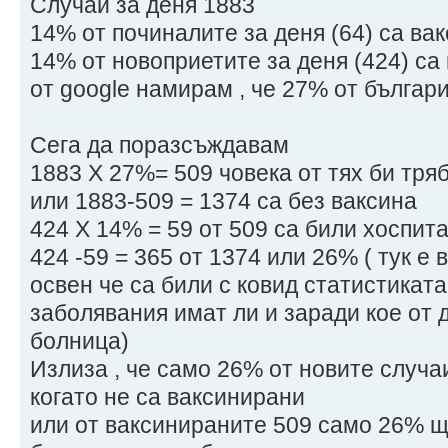
Случай за деня 1883
14% от починалите за деня (64) са ва
14% от новоприетите за деня (424) са
от google намирам , че 27% от българ
Сега да поразсъждавам
1883 Х 27%= 509 човека от тях би тря
или 1883-509 = 1374 са без ваксина
424 Х 14% = 59 от 509 са били хоспит
424 -59 = 365 от 1374 или 26% ( тук е 
освен че са били с ковид статистиката
заболявания имат ли и заради кое от 
болница)
Излиза , че само 26% от новите случа
когато не са ваксинирани
или от ваксинираните 509 само 26% щ