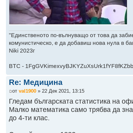
"Единственото по-вълнуващо от това да заби
комунистическо, е да добавиш нова нула в ба
Niki 2023г
BTC - 1FgGVKimexvyBJKYZuXsUrk1fYF8fKZb
Re: Медицина
от
val1900
» 22 Дек 2021, 13:15
Гледам българската статистика на оф
Малко математика само трябва да знае
до 4-ти клас.