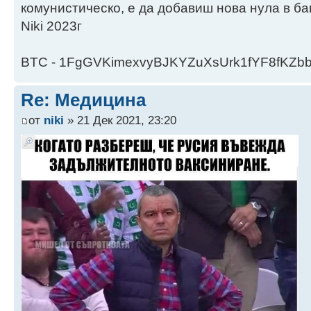
комунистическо, е да добавиш нова нула в ба
Niki 2023г
BTC - 1FgGVKimexvyBJKYZuXsUrk1fYF8fKZb
Re: Медицина
от
niki
» 21 Дек 2021, 23:20