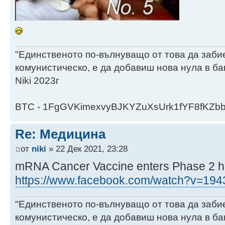
"Единственото по-вълнуващо от това да заби
комунистическо, е да добавиш нова нула в ба
Niki 2023г
BTC - 1FgGVKimexvyBJKYZuXsUrk1fYF8fKZb
Re: Медицина
от
niki
» 22 Дек 2021, 23:28
mRNA Cancer Vaccine enters Phase 2 h
https://www.facebook.com/watch?v=19
"Единственото по-вълнуващо от това да заби
комунистическо, е да добавиш нова нула в ба