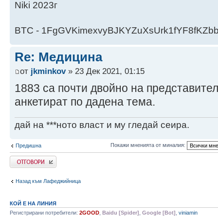
Niki 2023г
BTC - 1FgGVKimexvyBJKYZuXsUrk1fYF8fKZb
Re: Медицина
от
jkminkov
» 23 Дек 2021, 01:15
1883 са почти двойно на представител
анкетират по дадена тема.
дай на ***ното власт и му гледай сеира.
Покажи мненията от миналия:
Предишна
Напиши коментар
Назад към Лафеджийница
КОЙ Е НА ЛИНИЯ
Регистрирани потребители:
2GOOD
,
Baidu [Spider]
,
Google [Bot]
,
viniamin