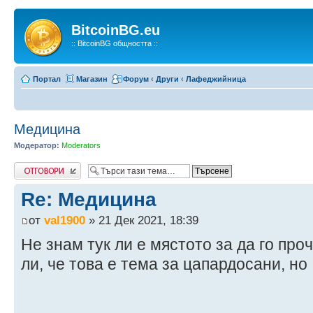
BitcoinBG.eu
:: BitcoinBG общността ::
Портал
Магазин
Форум
‹
Други
‹
Лафеджийница
Медицина
Модератор:
Moderators
Напиши коментар
Re: Медицина
от
val1900
» 21 Дек 2021, 18:39
Не знам тук ли е мястото за да го про
ли, че това е тема за цапардосани, но .