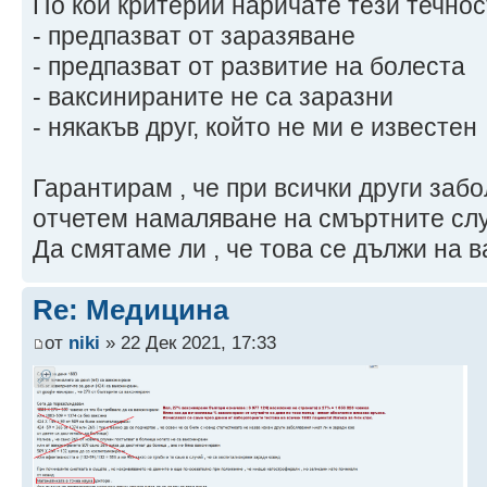
По кой критерий наричате тези течно
- предпазват от заразяване
- предпазват от развитие на болеста
- ваксинираните не са заразни
- някакъв друг, който не ми е известен
Гарантирам , че при всички други заб
отчетем намаляване на смъртните сл
Да смятаме ли , че това се дължи на 
Re: Медицина
от
niki
» 22 Дек 2021, 17:33