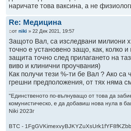
наричате това ваксина, а не физиоло
Re: Медицина
от
niki
» 22 Дек 2021, 19:57
Защото Вал, са изследвани милиони хо
точно е установено защо, как, колко и
защита точно след прилагането на таз
виво и клинични проучвания)
Как получи тези %-ти бе Вал ? Ако са 
грешни предположения, от тях няма см
"Единственото по-вълнуващо от това да заби
комунистическо, е да добавиш нова нула в ба
Niki 2023г
BTC - 1FgGVKimexvyBJKYZuXsUrk1fYF8fKZb