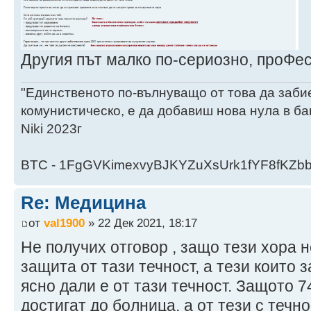
Другия път малко по-сериозно, проФе
"Единственото по-вълнуващо от това да заби
комунистическо, е да добавиш нова нула в ба
Niki 2023г
BTC - 1FgGVKimexvyBJKYZuXsUrk1fYF8fKZb
Re: Медицина
от
val1900
» 22 Дек 2021, 18:17
Не получих отговор , защо тези хора 
защита от тази течност, а тези които 
ясно дали е от тази течност. Защото 7
достигат до болница, а от тези с течн