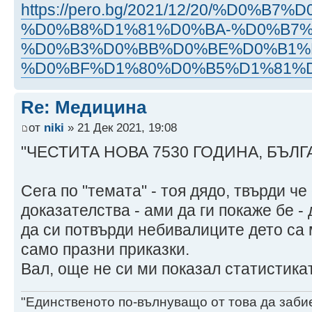
https://pero.bg/2021/12/20/%D0
%D0%B8%D1%81%D0%BA-%D0%B7%
%D0%B3%D0%BB%D0%BE%D0%B1%
%D0%BF%D1%80%D0%B5%D1%81%
Re: Медицина
от
niki
» 21 Дек 2021, 19:08
"ЧЕСТИТА НОВА 7530 ГОДИНА, БЪЛГА
Сега по "темата" - тоя дядо, твърди ч
доказателства - ами да ги покаже бе - 
да си потвърди небивалиците дето са му
само празни приказки.
Вал, още не си ми показал статистикат
"Единственото по-вълнуващо от това да заби