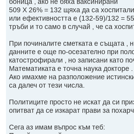
боница , ако не бяха ваксинирани
509 Х 26% = 132 щяха да са хоспитал
или ефективността е (132-59)/132 = 5
тръби и то само в случай , че са хосп
При починалите сметката е същата , н
данните е още по-осезателно при пол
катострофирали , но записани като по
Математиката е точна наука докторе .
Ако имахме на разположение истинск
са далеч от тези числа.
Политиците просто не искат да си при
опитват да се изкарат прави за похар
Сега аз имам въпрос към теб: