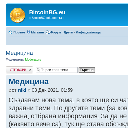
BitcoinBG.eu
:: BitcoinBG общността ::
Портал
Магазин
Форум
‹
Други
‹
Лафеджийница
Медицина
Модератор:
Moderators
Напиши коментар
Медицина
от
niki
» 03 Дек 2021, 01:59
Създавам нова тема, в която ще си ча
здравни теми. По другите теми (за ко
важна, отбрана информация. За да не
(каквито вече са), тук ще става обсъж