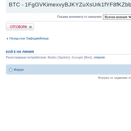
BTC - 1FgGVKimexvyBJKYZuXsUrk1fYF8fKZb
Покажи мненията от миналия:
Напиши коментар
Назад към Лафеджийница
КОЙ Е НА ЛИНИЯ
Регистрирани потребители:
Baidu [Spider]
,
Google [Bot]
,
viniamin
Форум
Форума се задвижва о