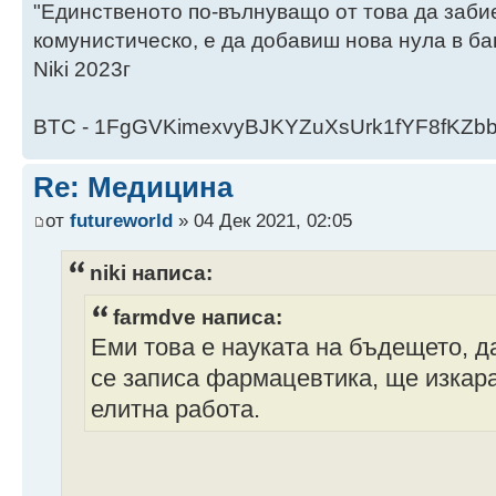
"Единственото по-вълнуващо от това да заби
комунистическо, е да добавиш нова нула в ба
Niki 2023г
BTC - 1FgGVKimexvyBJKYZuXsUrk1fYF8fKZb
Re: Медицина
от
futureworld
» 04 Дек 2021, 02:05
niki написа:
farmdve написа:
Еми това е науката на бъдещето, д
се записа фармацевтика, ще изкара
елитна работа.