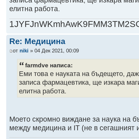
записа фармацевтика, ще изкара маги
елитна работа.
1JYFJnWKmhAwK9FMM3TM2SCj
Re: Медицина
от
niki
» 04 Дек 2021, 00:09
farmdve написа:
Еми това е науката на бъдещето, даж
записа фармацевтика, ще изкара маги
елитна работа.
Моето скромно виждане за наука на 
между медицина и IT (не в сегашният