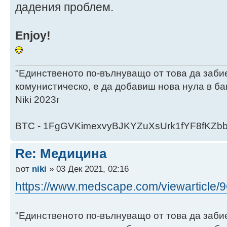
дадения проблем.
Enjoy!
"Единственото по-вълнуващо от това да заби
комунистическо, е да добавиш нова нула в ба
Niki 2023г
BTC - 1FgGVKimexvyBJKYZuXsUrk1fYF8fKZb
Re: Медицина
от
niki
» 03 Дек 2021, 02:16
https://www.medscape.com/viewarticle/96
"Единственото по-вълнуващо от това да заби