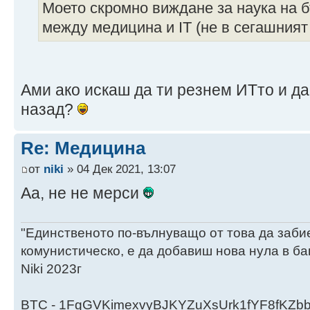
Моето скромно виждане за наука на 
между медицина и IT (не в сегашният
Ами ако искаш да ти резнем ИТто и да
назад?
Re: Медицина
от
niki
» 04 Дек 2021, 13:07
Аа, не не мерси
"Единственото по-вълнуващо от това да заби
комунистическо, е да добавиш нова нула в ба
Niki 2023г
BTC - 1FgGVKimexvyBJKYZuXsUrk1fYF8fKZb