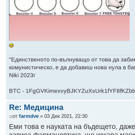
"Единственото по-вълнуващо от това да заби
комунистическо, е да добавиш нова нула в ба
Niki 2023г
BTC - 1FgGVKimexvyBJKYZuXsUrk1fYF8fKZb
Re: Медицина
от
farmdve
» 03 Дек 2021, 22:30
Еми това е науката на бъдещето, даже