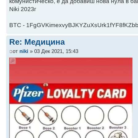
комунистическо, е да добавиш нова нула в ба
Niki 2023г
BTC - 1FgGVKimexvyBJKYZuXsUrk1fYF8fKZb
Re: Медицина
от
niki
» 03 Дек 2021, 15:43