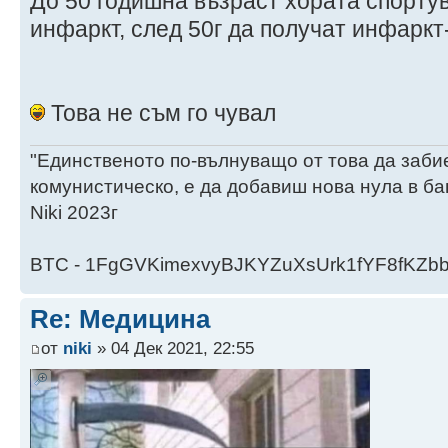
До 50 годишна възраст хората спортув
инфаркт, след 50г да получат инфаркт
Това не съм го чувал
"Единственото по-вълнуващо от това да заби
комунистическо, е да добавиш нова нула в ба
Niki 2023г
BTC - 1FgGVKimexvyBJKYZuXsUrk1fYF8fKZb
Re: Медицина
от
niki
» 04 Дек 2021, 22:55