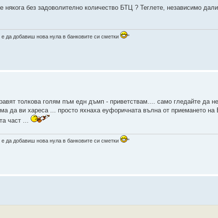
не някога без задоволително количество БТЦ ? Теглете, независимо дал
 е да добавиш нова нула в банковите си сметки
"
авят толкова голям пъм едн дъмп - приветствам.... само гледайте да н
яма да ви хареса ... просто яхнаха еуфоричната вълна от приемането на
а част ...
 е да добавиш нова нула в банковите си сметки
"