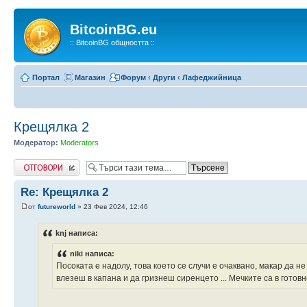
BitcoinBG.eu
:: BitcoinBG общността ::
Портал
Магазин
Форум
‹
Други
‹
Лафеджийница
Крещялка 2
Модератор:
Moderators
Напиши коментар
Re: Крещялка 2
от
futureworld
» 23 Фев 2024, 12:46
knj написа:
niki написа:
Посоката е надолу, това което се случи е очаквано, макар да н
влезеш в капана и да гризнеш сиренцето ... Мечките са в готов