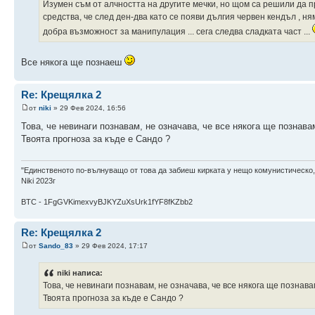
Изумен съм от алчността на другите мечки, но щом са решили да пр
средства, че след ден-два като се появи дългия червен кендъл , н
добра възможност за манипулация ... сега следва сладката част ...
Все някога ще познаеш
Re: Крещялка 2
от
niki
» 29 Фев 2024, 16:56
Това, че невинаги познавам, не означава, че все някога ще познавам
Твоята прогноза за къде е Сандо ?
"Единственото по-вълнуващо от това да забиеш кирката у нещо комунистическо,
Niki 2023г
BTC - 1FgGVKimexvyBJKYZuXsUrk1fYF8fKZbb2
Re: Крещялка 2
от
Sando_83
» 29 Фев 2024, 17:17
niki написа:
Това, че невинаги познавам, не означава, че все някога ще познавам
Твоята прогноза за къде е Сандо ?