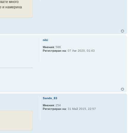
твате много
те и намериха
niki
Мнения:
588
Регистриран на:
07 Авг 2020, 01:43
Sando_83
Мнения:
254
Регистриран на:
31 Май 2015, 22:57