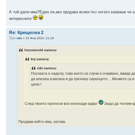
А той дали има?Едва ли,ако продава всеки път когато казваше че 
интересните
Re: Крещялка 2
от
niki
» 23 Фев 2024, 21:18
futureworld написа:
knj написа:
niki написа:
Посоката е надолу, това което се случи е очаквано, макар д
да влезеш в капана и да гризнеш сиренцето ... Мечките са 
цени !
След твоите прогнози все изненади идват
Защо да теглим кр
Продава който има, затова.