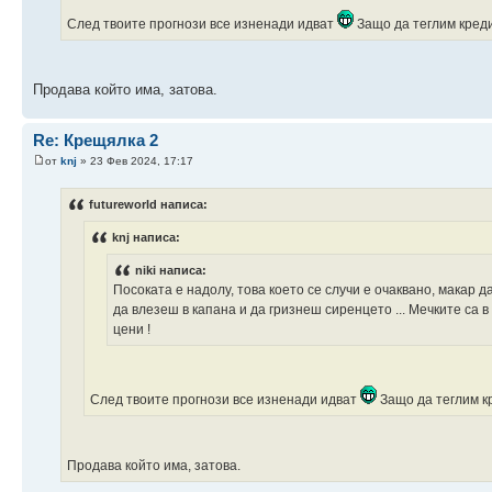
След твоите прогнози все изненади идват
Защо да теглим креди
Продава който има, затова.
Re: Крещялка 2
от
knj
» 23 Фев 2024, 17:17
futureworld написа:
knj написа:
niki написа:
Посоката е надолу, това което се случи е очаквано, макар д
да влезеш в капана и да гризнеш сиренцето ... Мечките са 
цени !
След твоите прогнози все изненади идват
Защо да теглим кр
Продава който има, затова.