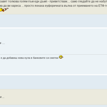
авят толкова голям пъм едн дъмп - приветствам.... само гледайте да не набу
яма да ви хареса ... просто яхнаха еуфоричната вълна от приемането на ЕТФ-
 ...
 е да добавиш нова нула в банковите си сметки
"
 ...