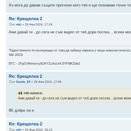
Аз мога да давам същите прогнози като теб и ще познавам точно то
Re: Крещялка 2
от
niki
» 29 Фев 2024, 17:24
Ами давай ги - до сега не съм видял от теб дори посока ...всеки мо
"Единственото по-вълнуващо от това да забиеш кирката у нещо комунистическо,
Niki 2023г
BTC - 1FgGVKimexvyBJKYZuXsUrk1fYF8fKZbb2
Re: Крещялка 2
от
Sando_83
» 29 Фев 2024, 17:39
niki написа:
Ами давай ги - до сега не съм видял от теб дори посока ...всеки мож
8K добре ли е
Re: Крещялка 2
от
niki
» 29 Фев 2024, 18:13