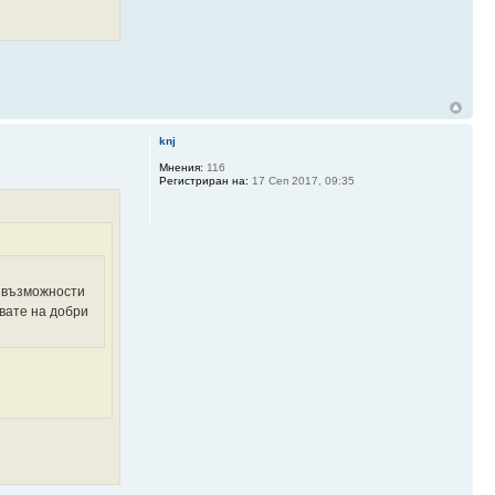
knj
Мнения:
116
Регистриран на:
17 Сеп 2017, 09:35
те възможности
увате на добри