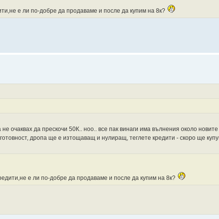
ти,не е ли по-добре да продаваме и после да купим на 8к?
а не очаквах да прескочи 50К.. ноо.. все пак винаги има вълнения около нови
в готовност, дропа ще е изтощаващ и нулиращ, теглете кредити - скоро ще куп
едити,не е ли по-добре да продаваме и после да купим на 8к?