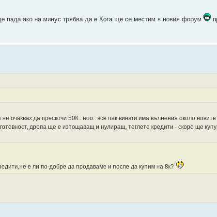
ще пада яко на минус трябва да е.Кога ще се местим в новия форум
п
а не очаквах да прескочи 50К.. ноо.. все пак винаги има вълнения около нови
в готовност, дропа ще е изтощаващ и нулиращ, теглете кредити - скоро ще куп
едити,не е ли по-добре да продаваме и после да купим на 8к?