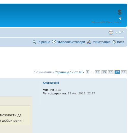
$
€
BitcoinBG Price Index
Търсене
Въпроси/Отговори
Регистрация
Влез
176 мнения •
Страница
17
от
18
•
...
1
14
15
16
17
18
futureworld
Мнения:
314
Регистриран на:
23 Апр 2019, 22:27
ъзможности да
а добри цени !