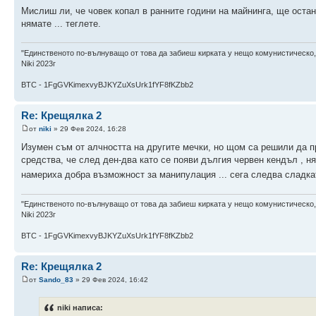
Мислиш ли, че човек копал в ранните години на майнинга, ще оста
нямате ... теглете.
"Единственото по-вълнуващо от това да забиеш кирката у нещо комунистическо,
Niki 2023г
BTC - 1FgGVKimexvyBJKYZuXsUrk1fYF8fKZbb2
Re: Крещялка 2
от
niki
» 29 Фев 2024, 16:28
Изумен съм от алчността на другите мечки, но щом са решили да пр
средства, че след ден-два като се появи дългия червен кендъл , н
намериха добра възможност за манипулация ... сега следва сладкат
"Единственото по-вълнуващо от това да забиеш кирката у нещо комунистическо,
Niki 2023г
BTC - 1FgGVKimexvyBJKYZuXsUrk1fYF8fKZbb2
Re: Крещялка 2
от
Sando_83
» 29 Фев 2024, 16:42
niki написа: