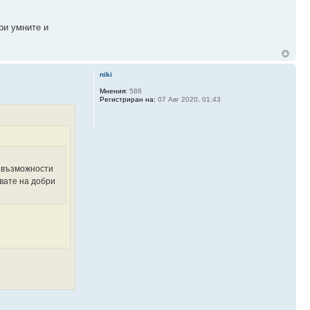
ри умните и
niki
Мнения:
588
Регистриран на:
07 Авг 2020, 01:43
те възможности
увате на добри