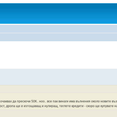
е очаквах да прескочи 50К.. ноо.. все пак винаги има вълнения около новите в
ност, дропа ще е изтощаващ и нулиращ, теглете кредити - скоро ще купувате н