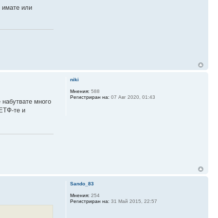
и имате или
niki
Мнения:
588
Регистриран на:
07 Авг 2020, 01:43
е набутвате много
 ЕТФ-те и
Sando_83
Мнения:
254
Регистриран на:
31 Май 2015, 22:57