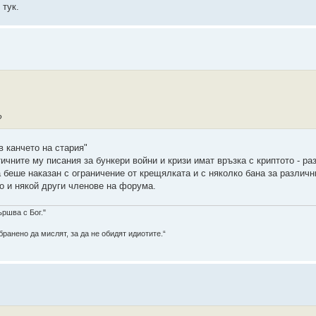
 тук.
?
в канчето на стария"
ичните му писания за бункери войни и кризи имат връзка с криптото - ра
а беше наказан с ограничение от крещялката и с няколко бана за различн
о и някой други членове на форума.
ършва с Бог."
ранено да мислят, за да не обидят идиотите.“