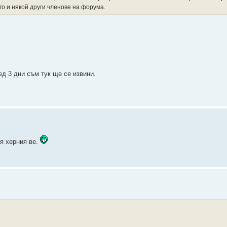
о и някой други членове на форума.
ед 3 дни съм тук ще се извини.
я херния ве.