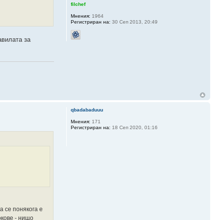
filchef
Мнения:
1964
Регистриран на:
30 Сеп 2013, 20:49
авилата за
qbadabaduuu
Мнения:
171
Регистриран на:
18 Сеп 2020, 01:16
а се понякога е
окове - нищо