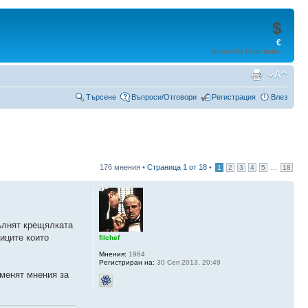
$
€
BitcoinBG Price Index
Търсене
Въпроси/Отговори
Регистрация
Влез
176 мнения •
Страница
1
от
18
•
...
1
2
3
4
5
18
пълнят крещялката
иците които
filchef
Мнения:
1964
Регистриран на:
30 Сеп 2013, 20:49
бменят мнения за