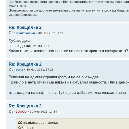
„За богослова познанието започва с Бог, за естествоизпитателят познанието зав
Макс Планк
„Толерантността ще достигне такова ниво, че на интелигентните хора ще бъде заб
Фьодор Достоевски
Re: Крещялка 2
от
qbadabaduuu
» 30 Ное 2021, 17:02
Хубаво де...
аз пак да питам тогава...
Колко пъти наказахте вал понеже не пише за крипто в крещялката?
Re: Крещялка 2
от
perla
» 30 Ное 2021, 17:28
Решения на администрация форум не се обсъждат.
Правило в нета откак има някакви виртуални общности. Няма демок
Благодарим на шеф filchev. Тук ще си избиваме комплексите вече.
Re: Крещялка 2
от
2GOOD
» 30 Ное 2021, 17:34
qbadabaduuu написа:
Хубаво де...