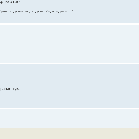
ършва с Бог."
ранено да мислят, за да не обидят идиотите.“
рация тука.