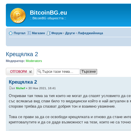
BitcoinBG.eu
:: BitcoinBG общността ::
Портал
Магазин
Форум
‹
Други
‹
Лафеджийница
Крещялка 2
Модератор:
Moderators
Напиши коментар
Крещялка 2
от
filchef
» 30 Ное 2021, 16:41
Откривам тая тема за тия които не могат да спазят условието да с
със всякакъв вид спам било то медицински който е най актуален в 
спорове трябва да спазват добрия тон и взаимно уважение.
Това се прави за да се освободи крещялката и отново да стане инт
криптовалутите и да се даде възможност на тези, които не са точн