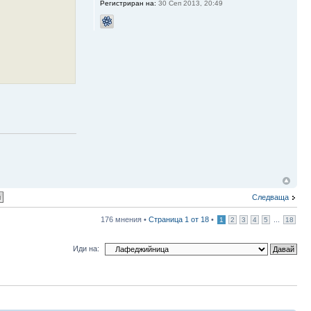
Регистриран на:
30 Сеп 2013, 20:49
Следваща
176 мнения •
Страница
1
от
18
•
...
1
2
3
4
5
18
Иди на: