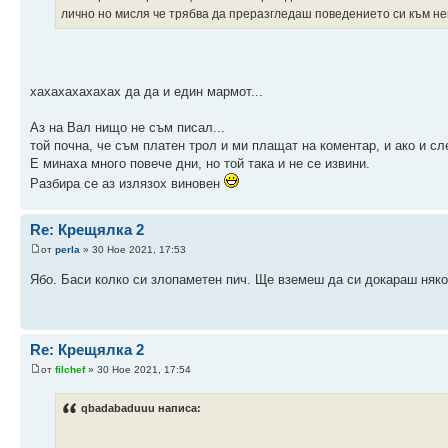
лично но мисля че трябва да преразгледаш поведението си към нег
хахахахахахах да да и един мармот...
Аз на Вал нищо не съм писал...
той почна, че съм платен трол и ми плащат на коментар, и ако и сл
Е минаха много повече дни, но той така и не се извини.
Разбира се аз излязох виновен
Re: Крещялка 2
от
perla
» 30 Ное 2021, 17:53
Ябо. Баси колко си злопаметен пич. Ще вземеш да си докараш няко
Re: Крещялка 2
от
filchef
» 30 Ное 2021, 17:54
qbadabaduuu написа: