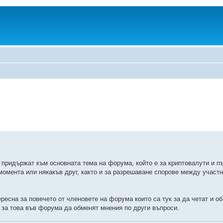
е придържат към основната тема на форума, който е за криптовалути и 
момента или някакъв друг, както и за разрешаване спорове между участн
ересна за повечето от членовете на форума които са тук за да четат и о
о за това във форума да обменят мнения по други въпроси.