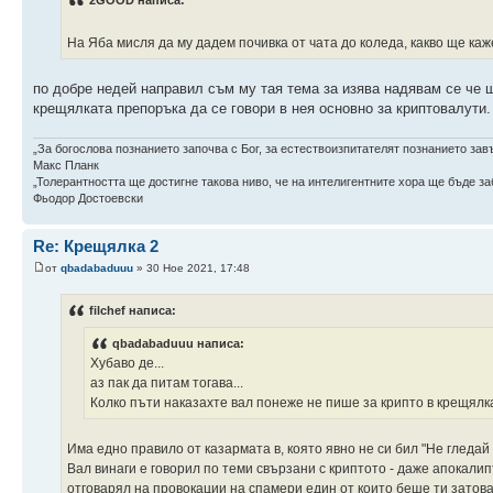
На Яба мисля да му дадем почивка от чата до коледа, какво ще к
по добре недей направил съм му тая тема за изява надявам се че 
крещялката препоръка да се говори в нея основно за криптовалути.
„За богослова познанието започва с Бог, за естествоизпитателят познанието зав
Макс Планк
„Толерантността ще достигне такова ниво, че на интелигентните хора ще бъде заб
Фьодор Достоевски
Re: Крещялка 2
от
qbadabaduuu
» 30 Ное 2021, 17:48
filchef написа:
qbadabaduuu написа:
Хубаво де...
аз пак да питам тогава...
Колко пъти наказахте вал понеже не пише за крипто в крещялк
Има едно правило от казармата в, която явно не си бил "Не гледай 
Вал винаги е говорил по теми свързани с криптото - даже апокалип
отговарял на провокации на спамери един от които беше ти затова