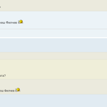
?
кажеш Филчев
ата?
ажеш Филчев