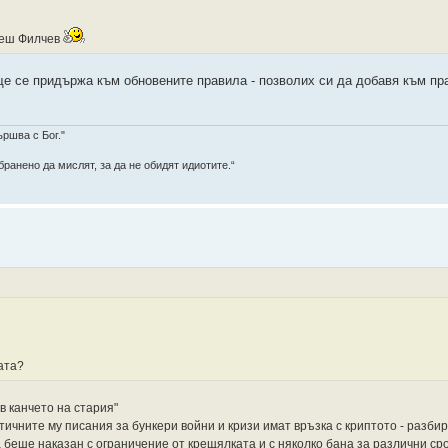
ажеш Филчев
ще се придържа към обновените правила - позволих си да добавя към пр
ършва с Бог."
ранено да мислят, за да не обидят идиотите.“
ата?
в канчето на стария"
тичните му писания за бункери войни и кризи имат връзка с криптото - разбир
 беше наказан с ограничение от крещялката и с няколко бана за различни ср