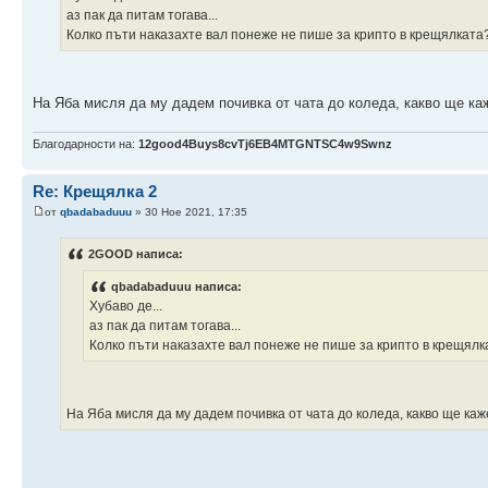
аз пак да питам тогава...
Колко пъти наказахте вал понеже не пише за крипто в крещялката
На Яба мисля да му дадем почивка от чата до коледа, какво ще 
Благодарности на:
12good4Buys8cvTj6EB4MTGNTSC4w9Swnz
Re: Крещялка 2
от
qbadabaduuu
» 30 Ное 2021, 17:35
2GOOD написа:
qbadabaduuu написа:
Хубаво де...
аз пак да питам тогава...
Колко пъти наказахте вал понеже не пише за крипто в крещялк
На Яба мисля да му дадем почивка от чата до коледа, какво ще к