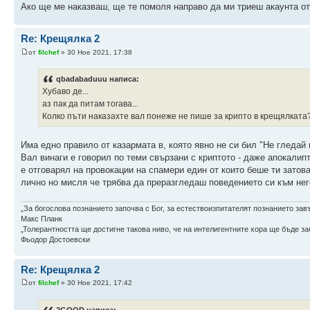
Ако ще ме наказваш, ще те помоля направо да ми триеш акаунта от
Re: Крещялка 2
от
filchef
» 30 Ное 2021, 17:38
qbadabaduuu написа:
Хубаво де...
аз пак да питам тогава...
Колко пъти наказахте вал понеже не пише за крипто в крещялката
Има едно правило от казармата в, която явно не си бил "Не гледай 
Вал винаги е говорил по теми свързани с криптото - даже апокалипт
е отговарял на провокации на спамери един от които беше ти затов
лично но мисля че трябва да преразгледаш поведението си към нег
„За богослова познанието започва с Бог, за естествоизпитателят познанието зав
Макс Планк
„Толерантността ще достигне такова ниво, че на интелигентните хора ще бъде заб
Фьодор Достоевски
Re: Крещялка 2
от
filchef
» 30 Ное 2021, 17:42
2GOOD написа: