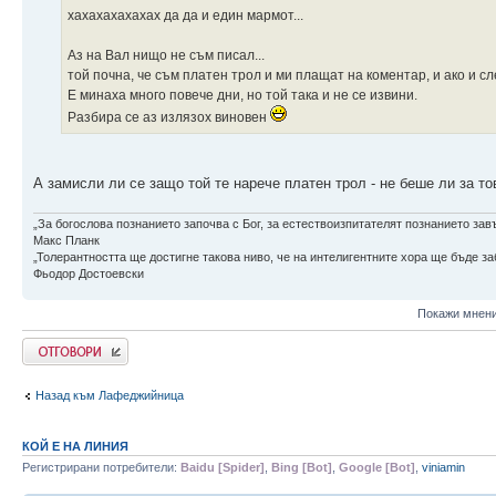
хахахахахахах да да и един мармот...
Аз на Вал нищо не съм писал...
той почна, че съм платен трол и ми плащат на коментар, и ако и сл
Е минаха много повече дни, но той така и не се извини.
Разбира се аз излязох виновен
А замисли ли се защо той те нарече платен трол - не беше ли за т
„За богослова познанието започва с Бог, за естествоизпитателят познанието зав
Макс Планк
„Толерантността ще достигне такова ниво, че на интелигентните хора ще бъде заб
Фьодор Достоевски
Покажи мнени
Напиши коментар
Назад към Лафеджийница
КОЙ Е НА ЛИНИЯ
Регистрирани потребители:
Baidu [Spider]
,
Bing [Bot]
,
Google [Bot]
,
viniamin