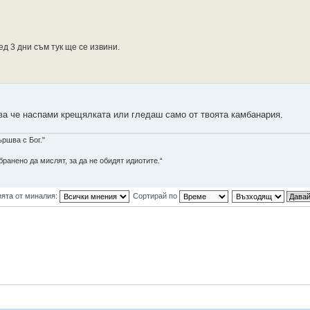
ед 3 дни съм тук ще се извини.
ова че наспами крещялката или гледаш само от твоята камбанария.
ършва с Бог."
ранено да мислят, за да не обидят идиотите.“
ята от миналия:
Сортирай по