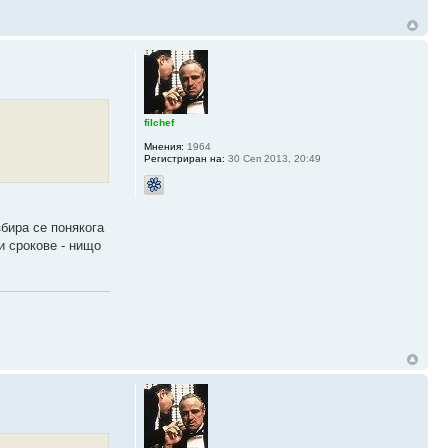
filchef
Мнения:
1964
Регистриран на:
30 Сеп 2013, 20:49
збира се понякога
и срокове - нищо