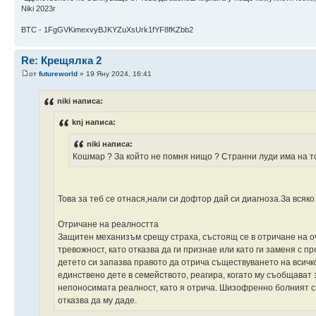
Niki 2023г
BTC - 1FgGVKimexvyBJKYZuXsUrk1fYF8fKZbb2
Re: Крещялка 2
от
futureworld
» 19 Яну 2024, 16:41
niki написа:
knj написа:
niki написа:
Кошмар ? За който не помня нищо ? Странни луди има на тоз
Това за теб се отнася,нали си дофтор дай си диагноза.За всяк
Отричане на реалността
Защитен механизъм срещу страха, състоящ се в отричане на о
тревожност, като отказва да ги признае или като ги заменя с
детето си запазва правото да отрича съществуването на всичк
единствено дете в семейството, реагира, когато му съобщават з
непоносимата реалност, като я отрича. Шизофренно болният си
отказва да му даде.