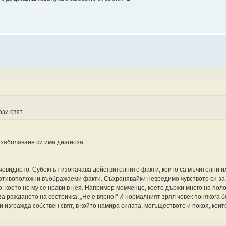
и свят ...
о заболяване си има диагноза
чевидното. Субектът изопачава действителните факти, които са мъчителни 
 противоположни въображаеми факти. Съхранявайки невредимо чувството си за
о, което не му се нрави в нея. Например момченце, което държи много на пол
а раждането на сестричка: „Не е вярно!" И нормалният зрял човек понякога б
 изгражда собствен свят, в който намира силата, могъществото и покоя, коит