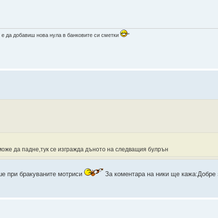
 е да добавиш нова нула в банковите си сметки
"
 може да падне,тук се изгражда дъното на следващия булрън
еше при бракуваните мотриси
За коментара на ники ще кажа:Добре 