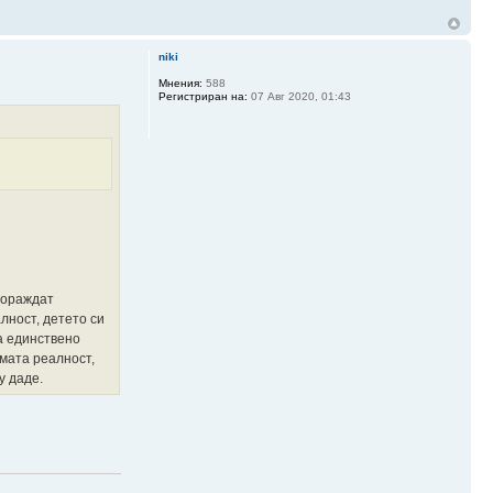
niki
Мнения:
588
Регистриран на:
07 Авг 2020, 01:43
пораждат
лност, детето си
а единствено
имата реалност,
у даде.