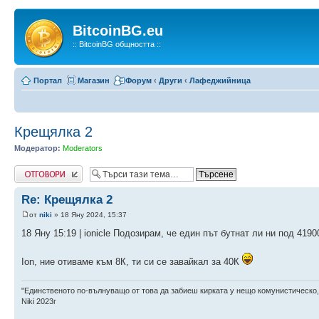
BitcoinBG.eu
:: BitcoinBG общността ::
Портал
Магазин
Форум
‹
Други
‹
Лафеджийница
Крещялка 2
Модератор:
Moderators
Напиши коментар
Re: Крещялка 2
от
niki
» 18 Яну 2024, 15:37
18 Яну 15:19 | ioniclе Подозирам, че един път бутнат ли ни под 419
Ion, ние отиваме към 8К, ти си се завайкал за 40К
"Единственото по-вълнуващо от това да забиеш кирката у нещо комунистическо,
Niki 2023г