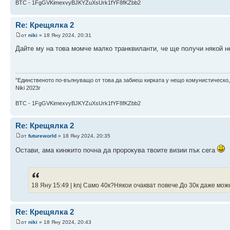
BTC - 1FgGVKimexvyBJKYZuXsUrk1fYF8fKZbb2
Re: Крещялка 2
от
niki
» 18 Яну 2024, 20:31
Дайте му на това момче малко транквиланти, че ще получи някой нер
"Единственото по-вълнуващо от това да забиеш кирката у нещо комунистическо,
Niki 2023г
BTC - 1FgGVKimexvyBJKYZuXsUrk1fYF8fKZbb2
Re: Крещялка 2
от
futureworld
» 18 Яну 2024, 20:35
Остави, ама кинжито почна да пророкува твоите визии пък сега
18 Яну 15:49 | knj Само 40к?Някои очакват повече.До 30к даже мо
Re: Крещялка 2
от
niki
» 18 Яну 2024, 20:43