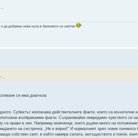
...
 е да добавиш нова нула в банковите си сметки
"
...
боляване си има диагноза
дното. Субектът изопачава действителните факти, които са мъчителни 
ивоположни въображаеми факти. Съхранявайки невредимо чувството си за
му се нрави в нея. Например момченце, което държи много на положение
ждането на сестричка: „Не е вярно!" И нормалният зрял човек понякога 
ажда собствен свят, в който намира силата, могъществото и покоя, коит