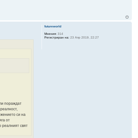
futureworld
Мнения:
314
Регистриран на:
23 Апр 2019, 22:27
или пораждат
 реалност,
ожението си на
яга от
о реалният свят