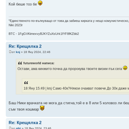
Кой беше тоз бе
"Единственото по-вълнуващо от това да забиеш кирката у нещо комунистическо,
Niki 2023г
BTC - 1FgGVKimexvyBJKYZuXsUrk1fYF8fKZbb2
Re: Крещялка 2
от
knj
» 18 Яну 2024, 22:46
futureworld написа:
Остави, ама кинжито почна да пророкува твоите визии пък сега
18 Яну 15:49 | knj Само 40к?Някои очакват повече.До 30к даже
Баш Ники врачката не мога да стигна,той е в 8 или 5 коловоз ли б
съм твоя кошмар
Re: Крещялка 2
от
niki
» 18 Яну 2024, 23:46