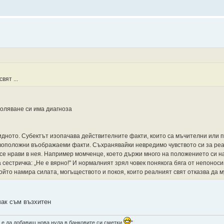
ят ...
боляване си има диагноза
идното. Субектът изопачава действителните факти, които са мъчителни или 
тивоположни въображаеми факти. Съхранявайки невредимо чувството си за реа
 се нрави в нея. Например момченце, което държи много на положението си н
 сестричка: „Не е вярно!" И нормалният зрял човек понякога бяга от непонос
ойто намира силата, могъществото и покоя, които реалният свят отказва да м
чак съм възхитен
 е да добавиш нова нула в банковите си сметки
"