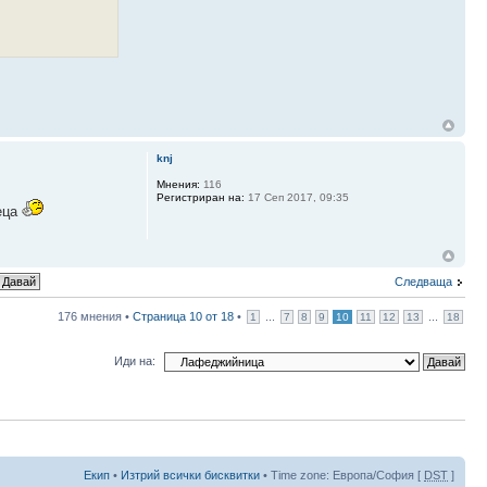
knj
Мнения:
116
Регистриран на:
17 Сеп 2017, 09:35
деца
Следваща
176 мнения •
Страница
10
от
18
•
...
...
1
7
8
9
10
11
12
13
18
Иди на:
Екип
•
Изтрий всички бисквитки
• Time zone: Европа/София [
DST
]