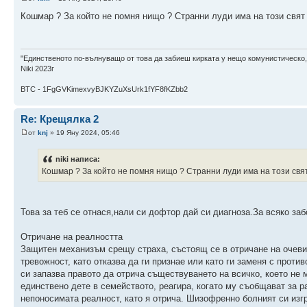
Кошмар ? За който не помня нищо ? Странни луди има на този свят 
"Единственото по-вълнуващо от това да забиеш кирката у нещо комунистическо,
Niki 2023г
BTC - 1FgGVKimexvyBJKYZuXsUrk1fYF8fKZbb2
Re: Крещялка 2
от
knj
» 19 Яну 2024, 05:46
niki написа:
Кошмар ? За който не помня нищо ? Странни луди има на този свят 
Това за теб се отнася,нали си дофтор дай си диагноза.За всяко за
Отричане на реалността
Защитен механизъм срещу страха, състоящ се в отричане на очеви
тревожност, като отказва да ги признае или като ги заменя с прот
си запазва правото да отрича съществуването на всичко, което не 
единствено дете в семейството, реагира, когато му съобщават за ра
непоносимата реалност, като я отрича. Шизофренно болният си изгр