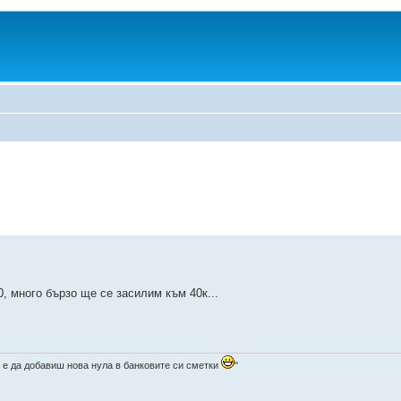
00, много бързо ще се засилим към 40к...
 е да добавиш нова нула в банковите си сметки
"