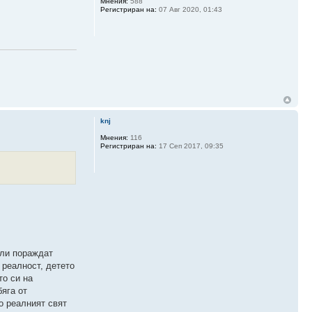
Мнения:
588
Регистриран на:
07 Авг 2020, 01:43
knj
Мнения:
116
Регистриран на:
17 Сеп 2017, 09:35
или пораждат
 реалност, детето
то си на
бяга от
о реалният свят