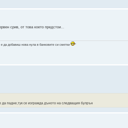
вен срив, от това което предстои...
 е да добавиш нова нула в банковите си сметки
"
же да падне,тук се изгражда дъното на следващия булрън