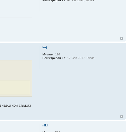
Регистриран на:
07 Авг 2020, 01:43
knj
Мнения:
116
Регистриран на:
17 Сеп 2017, 09:35
знаеш кой съм,аз
niki