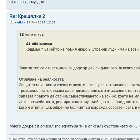
отказва да му даде.
Re: Крещялка 2
от
niki
» 19 Яну 2024, 12:59
knj написа:
niki написа:
Кошмар ? За който не помня нищо ? Странни луди има на този св
Това за теб се отнася,нали си дофтор дай си диагноза.За всяко за
Отричане на реалността
Защитен механизъм срещу страха, състоящ се в отричане на очев
тревожност, като отказва да ги признае или като ги заменя с про
запазва правото да отрича съществуването на всичко, което не му
дете в семейството, реагира, когато му съобщават за раждането на
като я отрича. Шизофренно болният си изгражда собствен свят, в к
Много добре си описал (психиатъра ти е описал) състоянието си... 
"Единственото по-вълнуващо от това да забиеш кирката у нещо комунистическо,