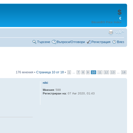
$
€
BitcoinBG Price Index
Търсене
Въпроси/Отговори
Регистрация
Влез
176 мнения •
Страница
10
от
18
•
...
...
1
7
8
9
10
11
12
13
18
niki
Мнения:
588
Регистриран на:
07 Авг 2020, 01:43