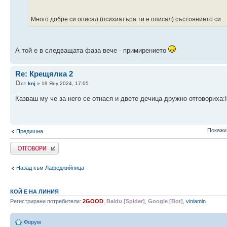
Много добре си описал (психиатъра ти е описал) състоянието си...
А той е в следващата фаза вече - примирението
Re: Крещялка 2
от
knj
» 19 Яну 2024, 17:05
Казваш му че за него се отнася и двете дечица дружно отговори
Покажи
Предишна
Напиши коментар
Назад към Лафеджийница
КОЙ Е НА ЛИНИЯ
Регистрирани потребители:
2GOOD
,
Baidu [Spider]
,
Google [Bot]
,
viniamin
Форум