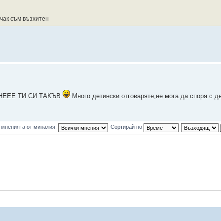
 чак съм възхитен
ха:НЕЕЕ ТИ СИ ТАКЪВ
Много детински отговаряте,не мога да споря с 
 мненията от миналия:
Сортирай по