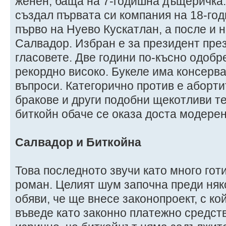
женен, баща на 7-годишна дъщеричка.
създал първата си компания на 18-год
първо на Нуево Кускатлан, а после и 
Салвадор. Избран е за президент през
гласовете. Две години по-късно одобр
рекордно високо. Букеле има консерва
въпроси. Категорично против е аборт
бракове и други подобни щекотливи те
биткойн обаче се оказа доста модерен
Салвадор и Биткойна
Това последното звучи като много гот
роман. Целият шум започна преди няко
обяви, че ще внесе законопроект, с ко
въведе като законно платежно средств