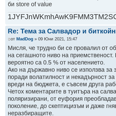
би store of value
1JYFJnWKmhAwK9FMM3TM2SCj
Re: Тема за Салвадор и биткойн
от
MadDog
» 09 Юни 2021, 15:47
Мисля, че трудно би се провалил от 
на сегашното ниво на приемственост. 
вероятно са 0.5 % от населението.
Ако на държавно ниво се използва за 
поради волатилност и некадърност за 
вреди на бюджета, е съвсем друга раб
Четох коментарите в туитъра на салва
поляризирани, от еуфория преоблада
поколение, до скептицизъм и даже гня
неразбиращите.