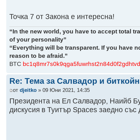
Точка 7 от Закона е интересна!
“In the new world, you have to accept total tr
of your personality”
“Everything will be transparent. If you have 
reason to be afraid.”
ВТС
bc1q8mr7s0k9qga5fuwrhst2n84d0f2gdhtvd
Re: Тема за Салвадор и биткойн
от
djeitko
» 09 Юни 2021, 14:35
Президента на Ел Салвадор, Наийб Бу
дискусия в Туитър Spaces заедно със 