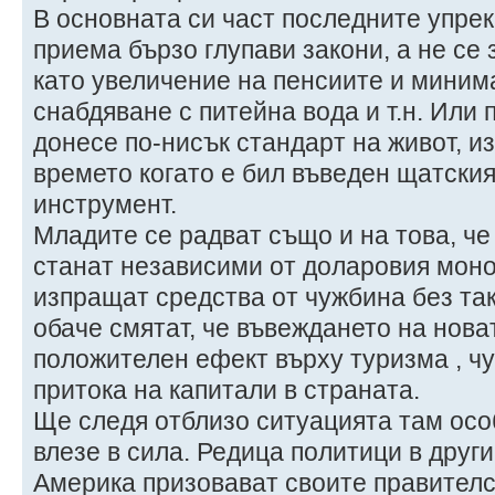
В основната си част последните упрек
приема бързо глупави закони, а не се
като увеличение на пенсиите и миним
снабдяване с питейна вода и т.н. Или п
донесе по-нисък стандарт на живот, и
времето когато е бил въведен щатски
инструмент.
Младите се радват също и на това, ч
станат независими от доларовия моно
изпращат средства от чужбина без такс
обаче смятат, че въвеждането на нова
положителен ефект върху туризма , ч
притока на капитали в страната.
Ще следя отблизо ситуацията там осо
влезе в сила. Редица политици в друг
Америка призовават своите правителс