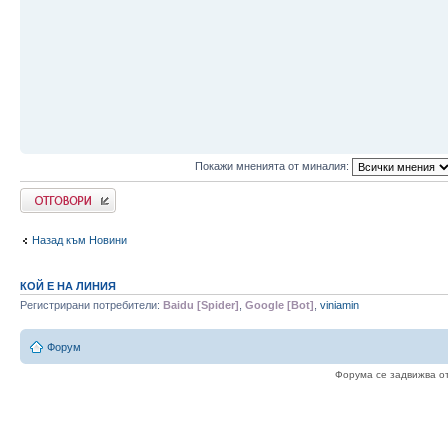
Покажи мненията от миналия:
Write comments
Назад към Новини
КОЙ Е НА ЛИНИЯ
Регистрирани потребители:
Baidu [Spider]
,
Google [Bot]
,
viniamin
Форум
Форума се задвижва о