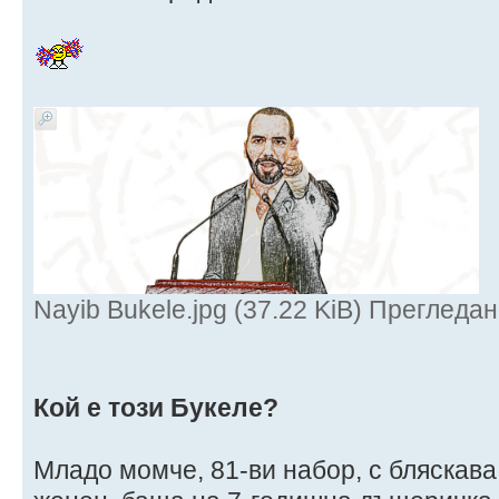
Nayib Bukele.jpg (37.22 KiB) Прегледа
Кой е този Букеле?
Младо момче, 81-ви набор, с бляскава