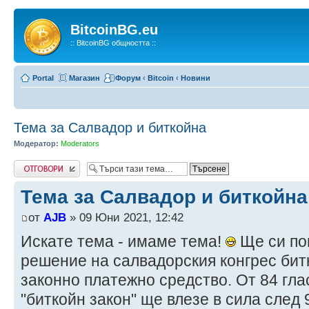
BitcoinBG.eu
:: BitcoinBG общността ::
Portal
Магазин
Форум
‹
Bitcoin
‹
Новини
Тема за Салвадор и биткойна
Модератор:
Moderators
Write comments
Тема за Салвадор и биткойна
от
AJB
» 09 Юни 2021, 12:42
Искате тема - имаме тема!
Ще си по
решение на салвадорския конгрес бит
законно платежно средство. От 84 глас
"биткойн закон" ще влезе в сила след 