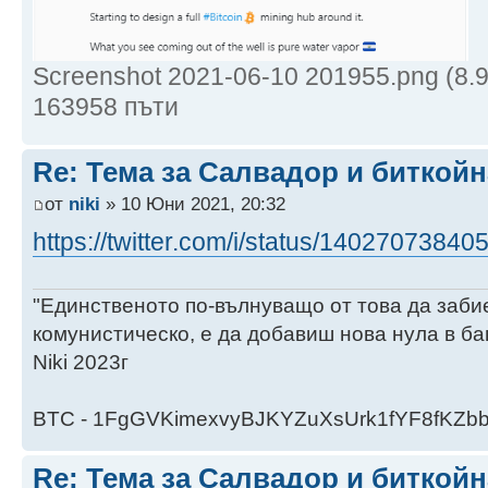
Screenshot 2021-06-10 201955.png (8.
163958 пъти
Re: Тема за Салвадор и биткойн
от
niki
» 10 Юни 2021, 20:32
https://twitter.com/i/status/1402707384
"Единственото по-вълнуващо от това да заби
комунистическо, е да добавиш нова нула в ба
Niki 2023г
BTC - 1FgGVKimexvyBJKYZuXsUrk1fYF8fKZb
Re: Тема за Салвадор и биткойн