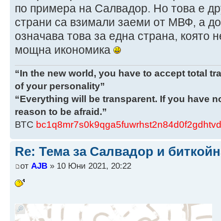
по примера на Салвадор. Но това е дру
страни са взимали заеми от МВФ, а до
означава това за една страна, която н
мощна икономика
“In the new world, you have to accept total tr
of your personality”
“Everything will be transparent. If you have 
reason to be afraid.”
ВТС
bc1q8mr7s0k9qga5fuwrhst2n84d0f2gdhtvd
Re: Тема за Салвадор и биткойн
от
AJB
» 10 Юни 2021, 20:22