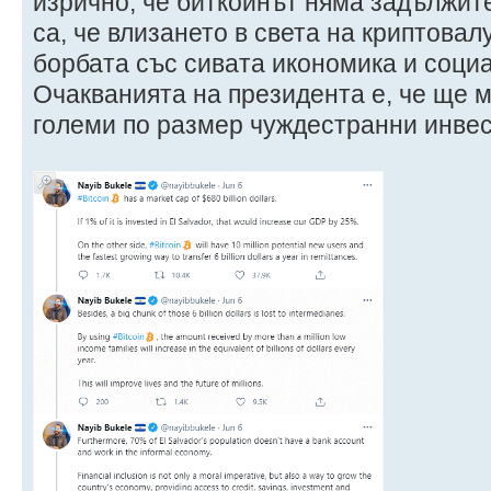
изрично, че биткойнът няма задължит
са, че влизането в света на криптовал
борбата със сивата икономика и соци
Очакванията на президента е, че ще м
големи по размер чуждестранни инвес