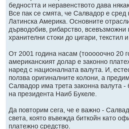
бедността и неравенството дава няка
Все пак се смята, че Салвадор е сред
Латинска Америка. Основните отрасли
дърводобив, рибарство, всевъзможни 
хранителни стоки до цигари, текстил и
От 2001 година насам (тооооочно 20 г
американският долар е законно плате
наред с националната валута. И, есте
ползва оригиналните колони, а предим
Салвадор има трета законна валута -
на президента Наиб Букеле.
Да повторим сега, че е важно - Салв
света, която въвежда биткойн като о
платежно средство.