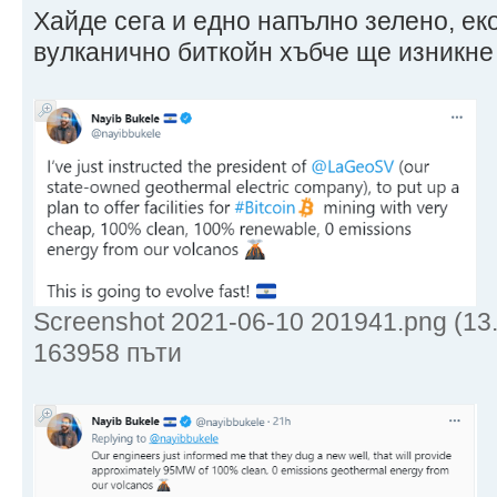
Хайде сега и едно напълно зелено, ек
вулканично биткойн хъбче ще изникне 
Screenshot 2021-06-10 201941.png (13
163958 пъти