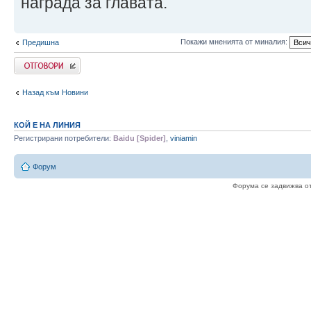
награда за главата.
Покажи мненията от миналия:
Предишна
Напиши коментар
Назад към Новини
КОЙ Е НА ЛИНИЯ
Регистрирани потребители:
Baidu [Spider]
,
viniamin
Форум
Форума се задвижва о