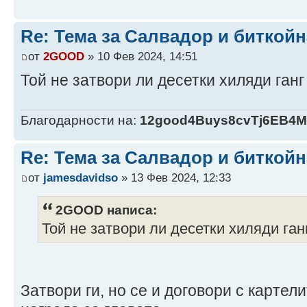
Re: Тема за Салвадор и биткойн
от
2GOOD
» 10 Фев 2024, 14:51
Той не затвори ли десетки хиляди ган
Благодарности на:
12good4Buys8cvTj6EB4
Re: Тема за Салвадор и биткойн
от
jamesdavidso
» 13 Фев 2024, 12:33
2GOOD написа:
Той не затвори ли десетки хиляди га
Затвори ги, но се и договори с картел