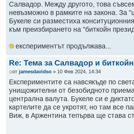
Салвадор. Между другото, това съвсе
невъзможно в рамките на закона. За "
Букеле си разместиха конситуционния 
към преизбирането на "биткойн презид
експериментът продължава...
Re: Тема за Салвадор и биткойн
от
jamesdavidso
» 10 Фев 2024, 14:34
Експериментите са навсякъде по света
унищожителни от безобидното приема
централна валута. Букеле си е диктато
картелите да се укротят, но там все п
Виж, в Аржентина тепърва ще става с