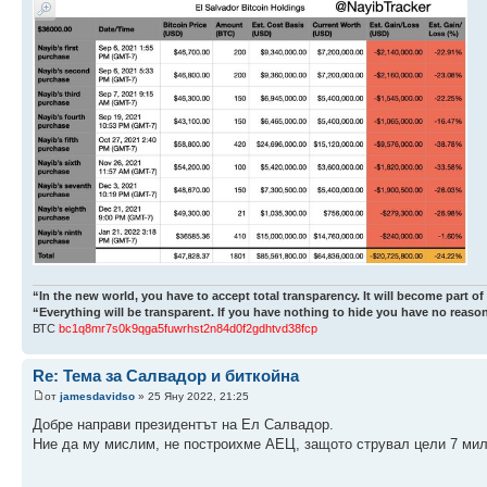
“In the new world, you have to accept total transparency. It will become part of
“Everything will be transparent. If you have nothing to hide you have no reason
ВТС
bc1q8mr7s0k9qga5fuwrhst2n84d0f2gdhtvd38fcp
Re: Тема за Салвадор и биткойна
от
jamesdavidso
» 25 Яну 2022, 21:25
Добре направи президентът на Ел Салвадор.
Ние да му мислим, не построихме АЕЦ, защото струвал цели 7 мил