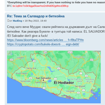
“Everything will be transparent. If you have nothing to hide you have no reason
ВТС
bc1q8mr7s0k9qga5fuwrhst2n84d0f2gdhtvd38fcp
Re: Тема за Салвадор и биткойна
от
MadDog
» 18 Яну 2022, 19:40
След като вече Муудис свали рейтинга на държавния дълг на Салва
биткойни. Как реагира Букеле- в туитъра той написа: EL SALVAD
/El Salvador don't give a fuck/
https://www.bloomberg.com/news/articles ... f=f8taTPHn
https://cryptopotato.com/bukele-doesnt- ... eign-debt/