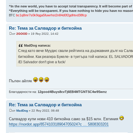
“In the new world, you have to accept total transparency. It will become part of
“Everything will be transparent. If you have nothing to hide you have no reason
ВТС
bc1q8mr7s0k9qga5fuwrhst2n84d0f2gdhtvd38fcp
Re: Тема за Салвадор и биткойна
от
2GOOD
» 19 Яну 2022, 14:42
MadDog написа:
След като вече Муудис свали рейтинга на държавния дълг на Салв
биткойни. Как реагира Букеле- в туитъра той написа: EL SALVAD
/El Salvador don't give a fuck/
Пълен айляк
Благодарности на:
12good4Buys8cvTj6EB4MTGNTSC4w9Swnz
Re: Тема за Салвадор и биткойна
от
MadDog
» 22 Яну 2022, 06:48
Салвадор купи нови 410 биткойна само за $15 млн. Евтиния
https://nordot.app/857410318904705024?c ... 5808303201