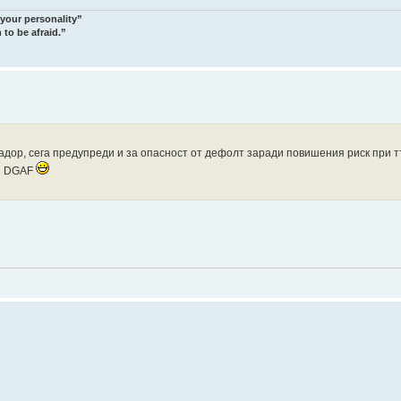
 your personality”
 to be afraid.”
адор, сега предупреди и за опасност от дефолт заради повишения риск при т
OR DGAF