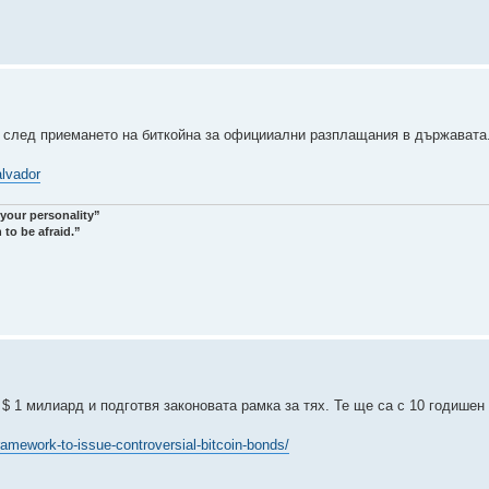
р след приемането на биткойна за официиални разплащания в държавата.
alvador
 your personality”
 to be afraid.”
$ 1 милиард и подготвя законовата рамка за тях. Те ще са с 10 годишен
ramework-to-issue-controversial-bitcoin-bonds/