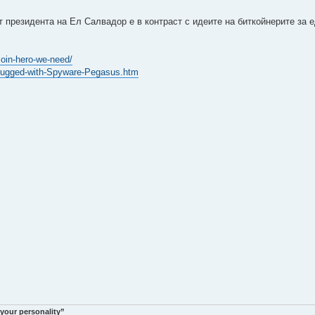
от президента на Ел Салвадор е в контраст с идеите на биткойнерите за 
coin-hero-we-need/
o-Bugged-with-Spyware-Pegasus.htm
 your personality”