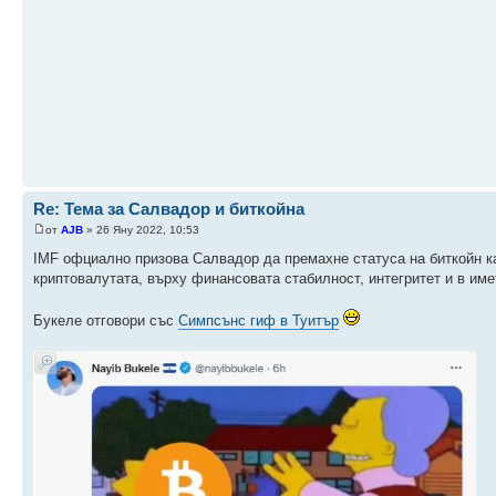
Re: Тема за Салвадор и биткойна
от
AJB
» 26 Яну 2022, 10:53
IMF офциално призова Салвадор да премахне статуса на биткойн ка
криптовалутата, върху финансовата стабилност, интегритет и в име
Букеле отговори със
Симпсънс гиф в Туитър