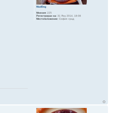
MadDog
Мнения:
225
Регистриран на:
31 Яну 2014, 18:08
Местоположение:
София -град