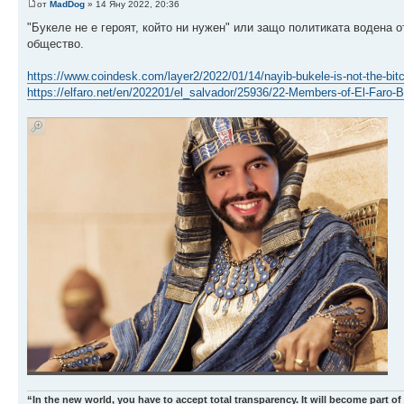
от
MadDog
» 14 Яну 2022, 20:36
"Букеле не е героят, който ни нужен" или защо политиката водена 
общество.
https://www.coindesk.com/layer2/2022/01/14/nayib-bukele-is-not-the-bit
https://elfaro.net/en/202201/el_salvador/25936/22-Members-of-El-Far
“In the new world, you have to accept total transparency. It will become part of