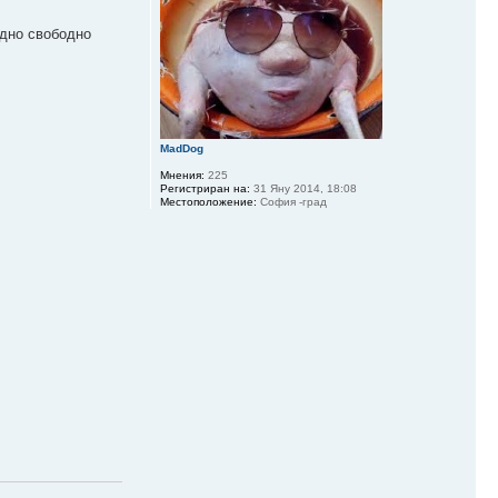
едно свободно
MadDog
Мнения:
225
Регистриран на:
31 Яну 2014, 18:08
Местоположение:
София -град