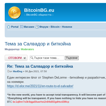
BitcoinBG.eu
:: BitcoinBG общността ::
Portal
Магазин
Форум
‹
Bitcoin
‹
Новини
Тема за Салвадор и биткойна
Модератор:
Moderators
Write comments
Re: Тема за Салвадор и биткойна
от
MadDog
» 06 Дек 2021, 07:50
Един интересен блог от Stephen DeLorme - биткойнер и разработчи
на ноември.
https://d.elor.me/2021/11/en-route-to-el-salvador/
“In the new world, you have to accept total transparency. It will become part of
“Everything will be transparent. If you have nothing to hide you have no reason
ВТС
bc1q8mr7s0k9qga5fuwrhst2n84d0f2gdhtvd38fcp