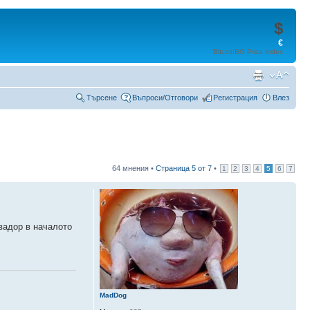
$
€
BitcoinBG Price Index
Търсене
Въпроси/Отговори
Регистрация
Влез
64 мнения •
Страница
5
от
7
•
1
2
3
4
5
6
7
вадор в началото
MadDog