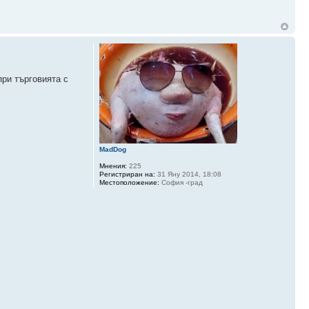
ри търговията с
MadDog
Мнения:
225
Регистриран на:
31 Яну 2014, 18:08
Местоположение:
София -град