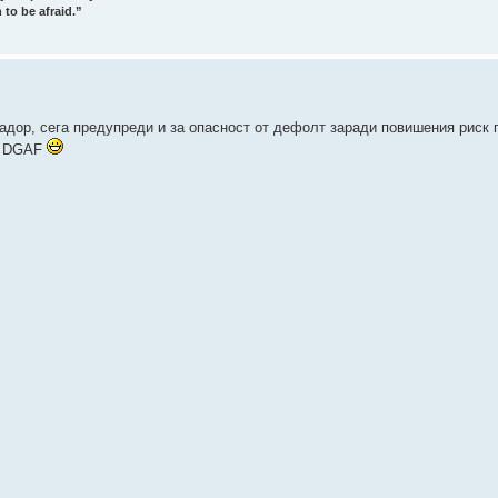
 to be afraid.”
дор, сега предупреди и за опасност от дефолт заради повишения риск п
OR DGAF