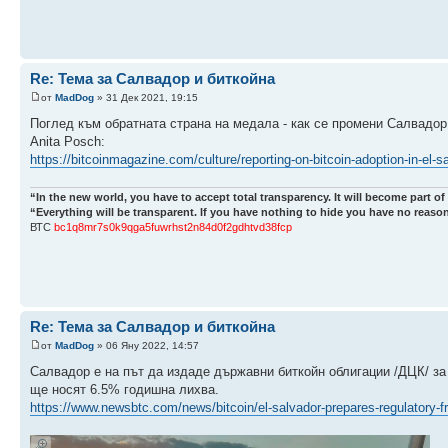
Re: Тема за Салвадор и биткойна
от
MadDog
» 31 Дек 2021, 19:15
Поглед към обратната страна на медала - как се промени Салвадо
Anita Posch:
https://bitcoinmagazine.com/culture/reporting-on-bitcoin-adoption-in-el-s
“In the new world, you have to accept total transparency. It will become part of
“Everything will be transparent. If you have nothing to hide you have no reason
ВТС
bc1q8mr7s0k9qga5fuwrhst2n84d0f2gdhtvd38fcp
Re: Тема за Салвадор и биткойна
от
MadDog
» 06 Яну 2022, 14:57
Салвадор е на път да издаде държавни биткойн облигации /ДЦК/ за 
ще носят 6.5% годишна лихва.
https://www.newsbtc.com/news/bitcoin/el-salvador-prepares-regulatory-f