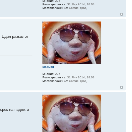
Мнения:
225
Регистриран на:
31 Яну 2014, 18:08
Местоположение:
София -град
 Един разказ от
MadDog
Мнения:
225
Регистриран на:
31 Яну 2014, 18:08
Местоположение:
София -град
 срок на падеж и