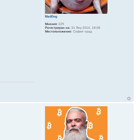
MadDog
Мнения:
225
Регистриран на:
31 Яну 2014, 18:08
Местоположение:
София -град