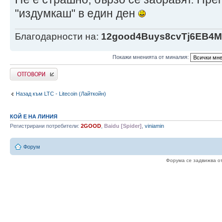
"издумкаш" в един ден
Благодарности на:
12good4Buys8cvTj6EB4
Покажи мненията от миналия:
Напиши коментар
Назад към LTC - Litecoin (Лайткойн)
КОЙ Е НА ЛИНИЯ
Регистрирани потребители:
2GOOD
,
Baidu [Spider]
,
viniamin
Форум
Форума се задвижва о