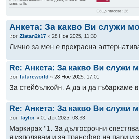
монета ltc
Общо гласове : 26
Анкета: За какво Ви служи мо
от
Zlatan2k17
» 28 Ное 2025, 11:30
Лично за мен е прекрасна алтернатива
Re: Анкета: За какво Ви служи м
от
futureworld
» 28 Ное 2025, 17:01
За стейбълкойн. А да и да гъбаркаме 
Re: Анкета: За какво Ви служи м
от
Taylor
» 01 Дек 2025, 03:33
Маркирах "1. За дългосрочни спестява
я използвам и за трансфер на пари и