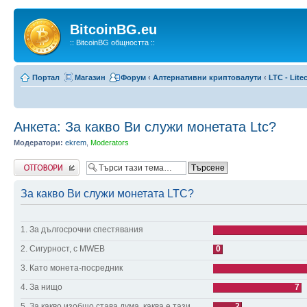
BitcoinBG.eu
:: BitcoinBG общността ::
Портал
Магазин
Форум
‹
Алтернативни криптовалути
‹
LTC - Lite
Анкета: За какво Ви служи монетата Ltc?
Модератори:
ekrem
,
Moderators
Напиши коментар
За какво Ви служи монетата LTC?
1. За дългосрочни спестявания
2. Сигурност, с MWEB
0
3. Като монета-посредник
4. За нищо
7
5. За какво изобщо става дума, каква е тази
2