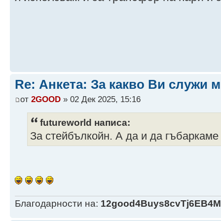
Re: Анкета: За какво Ви служи м
от
2GOOD
» 02 Дек 2025, 15:16
futureworld написа:
За стейбълкойн. А да и да гъбаркаме
Благодарности на:
12good4Buys8cvTj6EB4