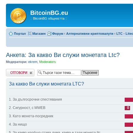
BitcoinBG.eu
:: BitcoinBG общността ::
Портал
Магазин
Форум
‹
Алтернативни криптовалути
‹
LTC - Lite
Анкета: За какво Ви служи монетата Ltc?
Модератори:
ekrem
,
Moderators
Напиши коментар
За какво Ви служи монетата LTC?
1. За дългосрочни спестявания
2. Сигурност, с MWEB
0
3. Като монета-посредник
4. За нищо
5. За какво изобщо става дума, каква е тази монета ltc