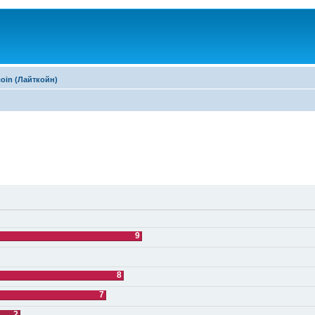
coin (Лайткойн)
9
8
7
2