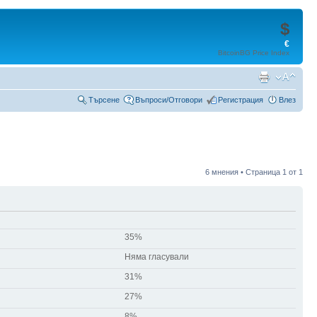
$
€
BitcoinBG Price Index
Търсене
Въпроси/Отговори
Регистрация
Влез
6 мнения • Страница
1
от
1
35%
Няма гласували
31%
27%
8%