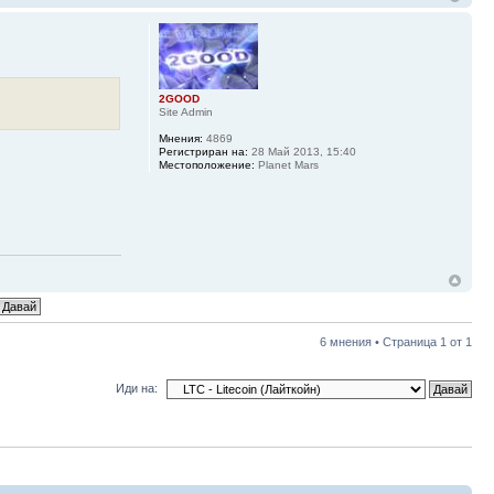
2GOOD
Site Admin
Мнения:
4869
Регистриран на:
28 Май 2013, 15:40
Местоположение:
Planet Mars
6 мнения • Страница
1
от
1
Иди на: