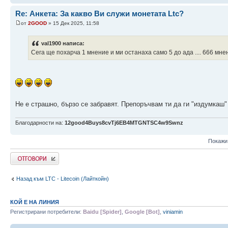
Re: Анкета: За какво Ви служи монетата Ltc?
от
2GOOD
» 15 Дек 2025, 11:58
val1900 написа:
Сега ще похарча 1 мнение и ми останаха само 5 до ада .... 666 мне
Не е страшно, бързо се забравят. Препоръчвам ти да ги "издумкаш
Благодарности на:
12good4Buys8cvTj6EB4MTGNTSC4w9Swnz
Покажи
Напиши коментар
Назад към LTC - Litecoin (Лайткойн)
КОЙ Е НА ЛИНИЯ
Регистрирани потребители:
Baidu [Spider]
,
Google [Bot]
,
viniamin