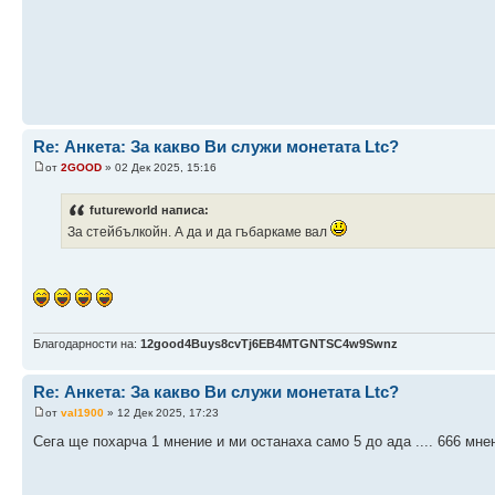
Re: Анкета: За какво Ви служи монетата Ltc?
от
2GOOD
» 02 Дек 2025, 15:16
futureworld написа:
За стейбълкойн. А да и да гъбаркаме вал
Благодарности на:
12good4Buys8cvTj6EB4MTGNTSC4w9Swnz
Re: Анкета: За какво Ви служи монетата Ltc?
от
val1900
» 12 Дек 2025, 17:23
Сега ще похарча 1 мнение и ми останаха само 5 до ада .... 666 мне