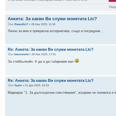
Общо
Анкета: За какво Ви служи монетата Ltc?
от
Zlatan2k17
» 28 Ное 2025, 11:30
Лично за мен е прекрасна алтернатива, също и посредник...
Re: Анкета: За какво Ви служи монетата Ltc?
от
futureworld
» 28 Ное 2025, 17:01
За стейбълкойн. А да и да гъбаркаме вал
Re: Анкета: За какво Ви служи монетата Ltc?
от
Taylor
» 01 Дек 2025, 03:33
Маркирах "1. За дългосрочни спестявания", въпреки че понякога я