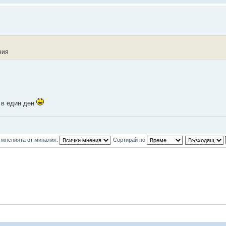
ния
" в един ден
 мненията от миналия:
Сортирай по