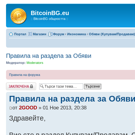
BitcoinBG.eu
:: BitcoinBG общността ::
Портал
Магазин
Форум
‹
Икономика
‹
Обяви (Купувам/Продавам)
Правила на раздела за Обяви
Модератор:
Moderators
Правила на форума
Заключена
Правила на раздела за Обяв
от
2GOOD
» 01 Ное 2013, 20:38
Здравейте,
Вие сте в раздел Купувам/Продавам. 