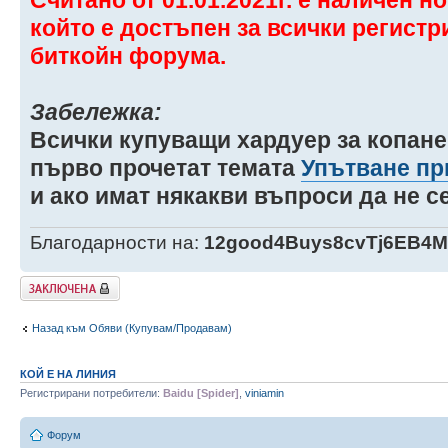
който е достъпен за всички регист
биткойн форума.
Забележка:
Всички купуващи хардуер за копане
първо прочетат темата
Упътване пр
и ако имат някакви въпроси да не се
Благодарности на:
12good4Buys8cvTj6EB4
Заключена
Назад към Обяви (Купувам/Продавам)
КОЙ Е НА ЛИНИЯ
Регистрирани потребители:
Baidu [Spider]
,
viniamin
Форум