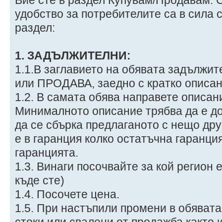
удобство за потребителите са в сила 
раздел:
1. ЗАДЪЛЖИТЕЛНИ:
1.1.В заглавието на обявата задължи
или ПРОДАВА, заедно с кратко описани
1.2. В самата обява направете описани
Минималното описание трябва да е до
да се сбърка предлаганото с нещо др
е в гаранция колко остатъчна гаранция
гаранцията.
1.3. Винаги посочвайте за кой регион 
къде сте)
1.4. Посочете цена.
1.5. При настъпили промени в обяват
стоки или свалени от продажба както 