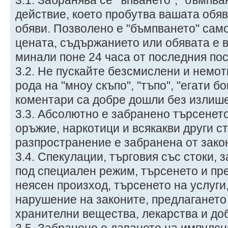
действие, което пробутва вашата обяв
обяви. Позволено е "бъмпването" само
цената, съдържанието или обявата е 
минали поне 24 часа от последния пос
3.2. Не пускайте безсмислени и немо
рода на "мноу скъпо", "тъпо", "егати б
коментари са добре дошли без излише
3.3. Абсолютно е забранено търсенето
оръжие, наркотици и всякакви други ст
разпространение е забранена от зако
3.4. Спекулации, търговия със стоки,
под специален режим, търсенето и пре
неясен произход, търсенето на услуги
нарушение на законите, предлагането
хранителни вещества, лекарства и доб
3.5. Забранено е даването на импулсн