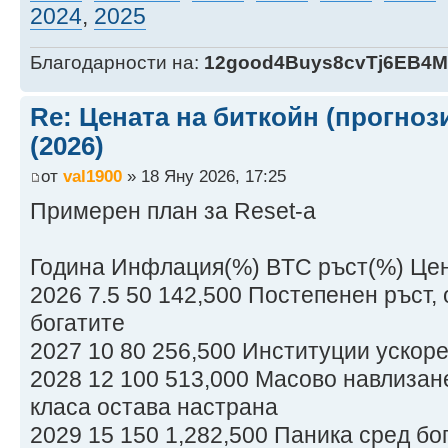
2024
,
2025
Благодарности на:
12good4Buys8cvTj6EB4
Re: Цената на биткойн (прогноз
(2026)
от
val1900
» 18 Яну 2026, 17:25
Примерен план за Reset-a
Година Инфлация(%) BTC ръст(%) Це
2026 7.5 50 142,500 Постепенен ръст,
богатите
2027 10 80 256,500 Институции ускор
2028 12 100 513,000 Масово навлизан
класа остава настрана
2029 15 150 1,282,500 Паника сред бо