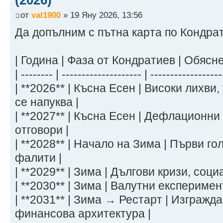
(2026)
2032 8 80 10,150,200 Продължа
от
val1900
» 19 Яну 2026, 13:56
навлизане на заможните
2033 5 50 15,225,300 Фиатът по
Да допълним с пътна карта по Кондра
още се използва
2034 5 50 22,838,000 Оцеляване
| Година | Фаза от Кондратиев | Обясне
е гарантирано чрез социални мерки
| -------- | -------------------- | -----------------
2035 5 50 34,257,000 Масовият 
| **2026** | Късна Есен | Високи лихв
BTC концентриран при заможните и и
се напуква |
| **2027** | Късна Есен | Дефлационн
отговори |
| **2028** | Начало на Зима | Първи г
фалити |
| **2029** | Зима | Дългови кризи, соц
| **2030** | Зима | Валутни експеримен
| **2031** | Зима → Рестарт | Изгражд
финансова архитектура |