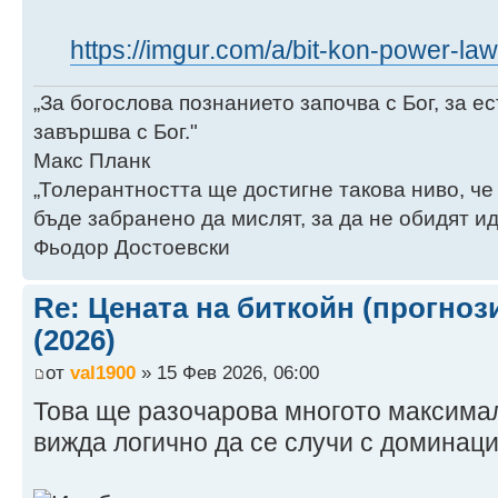
2020 $11,119 $16
1.4 years -10.8 %
https://imgur.com/a/bit-kon-power-l
2021 $47,439 $26
1.5 years -10.3 %
„За богослова познанието започва с Бог, за 
2022 $28,192 $40
завършва с Бог."
1.6 years -9.1 %
Макс Планк
2023 $28,859 $60
„Толерантността ще достигне такова ниво, че
1.7 years -8.4 %
бъде забранено да мислят, за да не обидят ид
2024 $65,972 $87
Фьодор Достоевски
1.9 years -7.4 %
2025 $101,656 $1
Re: Цената на биткойн (прогноз
% 2.0 years -7.5
(2026)
2026 $172,97
от
val1900
» 15 Фев 2026, 06:00
2.1 years -6.7 %
Това ще разочарова многото максимали
2027 $236,37
вижда логично да се случи с доминац
2.2 years -6.3 %
2028 $318,12