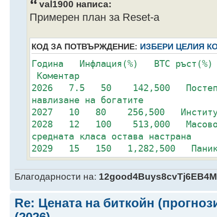
val1900 написа:
Примерен план за Reset-a
КОД ЗА ПОТВЪРЖДЕНИЕ:
ИЗБЕРИ ЦЕЛИЯ К
Година Инфлация(%) BTC ръст(%
Коментар
2026 7.5 50 142,500 Постепене
навлизане на богатите
2027 10 80 256,500 Институции
2028 12 100 513,000 Масово на
средната класа остава настрана
2029 15 150 1,282,500 Паника с
ръст
2030 12 120 2,819,500 Растежът
Благодарности на:
12good4Buys8cvTj6EB4
натиск
2031 10 100 5,639,000 Масата 
Re: Цената на биткойн (прогноз
на индексиране на доходите