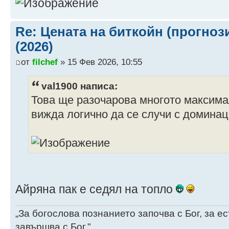
2.3 years -5.6 %
2029 $421,65
2.5 years -5.9 %
Re: Цената на биткойн (прогноз
2030 $551,60
(2026)
2.6 years -5.3 %
от
filchef
» 15 Фев 2026, 10:55
2031 $713,03
2.7 years -5.0 %
val1900 написа:
2032 $912,30
Това ще разочарова многото максимал
2.8 years -4.5 %
вижда логично да се случи с домина
2033 $1,154,81
2.9 years -4.9 %
2034 $1,448,34
3.1 years -4.4 %
2035 $1,801,02
3.2 years -4.2 %
Айряна пак е седял на топло
„За богослова познанието започва с Бог, за 
завършва с Бог."