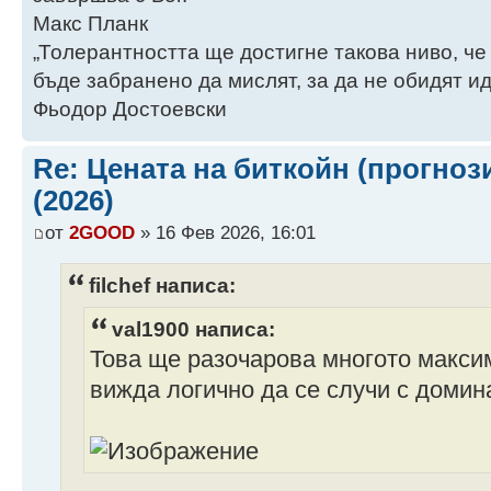
Макс Планк
„Толерантността ще достигне такова ниво, че
бъде забранено да мислят, за да не обидят ид
Фьодор Достоевски
Re: Цената на биткойн (прогноз
(2026)
от
2GOOD
» 16 Фев 2026, 16:01
filchef написа:
val1900 написа:
Това ще разочарова многото максим
вижда логично да се случи с домин