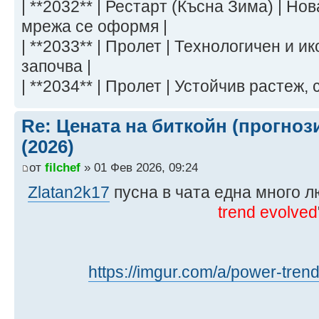
| **2032** | Рестарт (Късна Зима) | Н
мрежа се оформя |
| **2033** | Пролет | Технологичен и 
започва |
| **2034** | Пролет | Устойчив растеж,
Re: Цената на биткойн (прогноз
(2026)
от
filchef
» 01 Фев 2026, 09:24
Zlatan2k17
пусна в чата една много л
trend evolved
https://imgur.com/a/power-tre