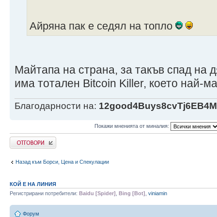
Айряна пак е седял на топло
Майтапа на страна, за такъв спад на д
има тотален Bitcoin Killer, което най-
Благодарности на:
12good4Buys8cvTj6EB4
Покажи мненията от миналия:
Напиши коментар
Назад към Борси, Цена и Спекулации
КОЙ Е НА ЛИНИЯ
Регистрирани потребители:
Baidu [Spider]
,
Bing [Bot]
,
viniamin
Форум