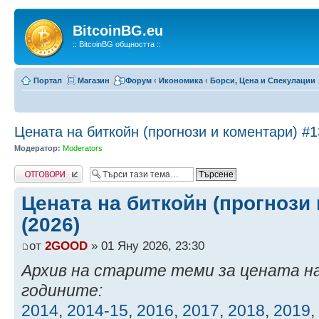
BitcoinBG.eu
:: BitcoinBG общността ::
Портал
Магазин
Форум
‹
Икономика
‹
Борси, Цена и Спекулации
Цената на биткойн (прогнози и коментари) #1
Модератор:
Moderators
Напиши коментар
Цената на биткойн (прогнози 
(2026)
от
2GOOD
» 01 Яну 2026, 23:30
Архив на старите теми за цената н
годините:
2014
,
2014-15
,
2016
,
2017
,
2018
,
2019
,