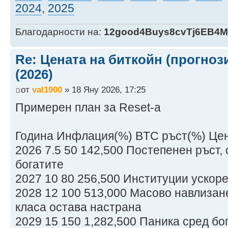
2024
,
2025
Благодарности на:
12good4Buys8cvTj6EB4
Re: Цената на биткойн (прогноз
(2026)
от
val1900
» 18 Яну 2026, 17:25
Примерен план за Reset-a
Година Инфлация(%) BTC ръст(%) Це
2026 7.5 50 142,500 Постепенен ръст,
богатите
2027 10 80 256,500 Институции ускор
2028 12 100 513,000 Масово навлизан
класа остава настрана
2029 15 150 1,282,500 Паника сред бо