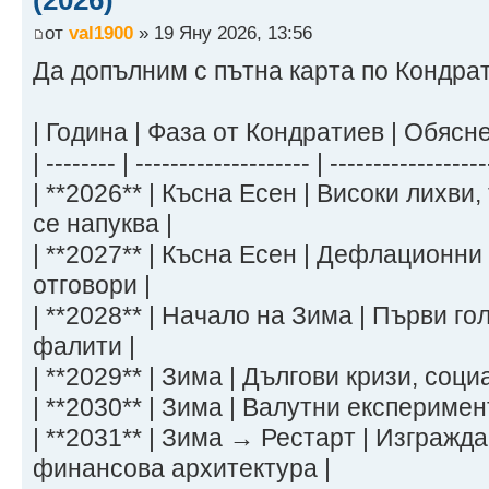
(2026)
2032 8 80 10,150,200 Продължа
от
val1900
» 19 Яну 2026, 13:56
навлизане на заможните
2033 5 50 15,225,300 Фиатът по
Да допълним с пътна карта по Кондра
още се използва
2034 5 50 22,838,000 Оцеляване
| Година | Фаза от Кондратиев | Обясне
е гарантирано чрез социални мерки
| -------- | -------------------- | -----------------
2035 5 50 34,257,000 Масовият 
| **2026** | Късна Есен | Високи лихв
BTC концентриран при заможните и и
се напуква |
| **2027** | Късна Есен | Дефлационн
отговори |
| **2028** | Начало на Зима | Първи г
фалити |
| **2029** | Зима | Дългови кризи, соц
| **2030** | Зима | Валутни експеримен
| **2031** | Зима → Рестарт | Изгражд
финансова архитектура |