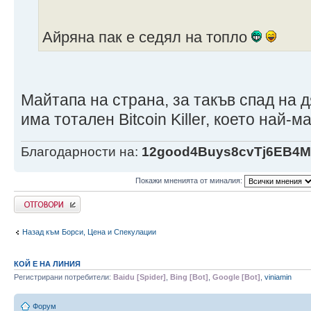
Айряна пак е седял на топло
Майтапа на страна, за такъв спад на д
има тотален Bitcoin Killer, което най-
Благодарности на:
12good4Buys8cvTj6EB4
Покажи мненията от миналия:
Напиши коментар
Назад към Борси, Цена и Спекулации
КОЙ Е НА ЛИНИЯ
Регистрирани потребители:
Baidu [Spider]
,
Bing [Bot]
,
Google [Bot]
,
viniamin
Форум