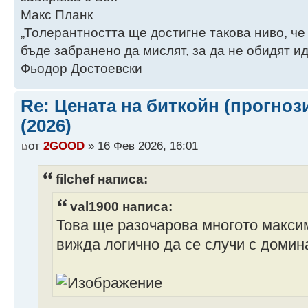
Макс Планк
„Толерантността ще достигне такова ниво, че
бъде забранено да мислят, за да не обидят ид
Фьодор Достоевски
Re: Цената на биткойн (прогноз
(2026)
от
2GOOD
» 16 Фев 2026, 16:01
filchef написа:
val1900 написа:
Това ще разочарова многото максим
вижда логично да се случи с домин