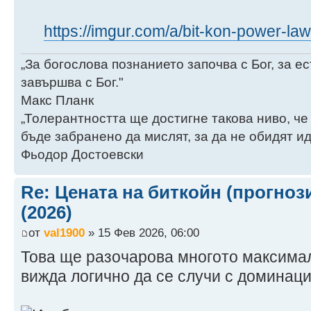
2020 $11,119 $16
1.4 years -10.8 %
https://imgur.com/a/bit-kon-power-l
2021 $47,439 $26
1.5 years -10.3 %
„За богослова познанието започва с Бог, за 
2022 $28,192 $40
завършва с Бог."
1.6 years -9.1 %
Макс Планк
2023 $28,859 $60
„Толерантността ще достигне такова ниво, че
1.7 years -8.4 %
бъде забранено да мислят, за да не обидят ид
2024 $65,972 $87
Фьодор Достоевски
1.9 years -7.4 %
2025 $101,656 $1
Re: Цената на биткойн (прогноз
% 2.0 years -7.5
(2026)
2026 $172,97
от
val1900
» 15 Фев 2026, 06:00
2.1 years -6.7 %
Това ще разочарова многото максимали
2027 $236,37
вижда логично да се случи с доминац
2.2 years -6.3 %
2028 $318,12