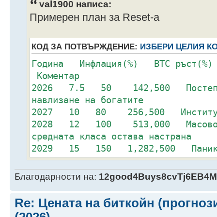
val1900 написа:
Примерен план за Reset-a
КОД ЗА ПОТВЪРЖДЕНИЕ:
ИЗБЕРИ ЦЕЛИЯ К
Година Инфлация(%) BTC ръст(%
Коментар
2026 7.5 50 142,500 Постепене
навлизане на богатите
2027 10 80 256,500 Институции
2028 12 100 513,000 Масово на
средната класа остава настрана
2029 15 150 1,282,500 Паника с
ръст
2030 12 120 2,819,500 Растежът
Благодарности на:
12good4Buys8cvTj6EB4
натиск
2031 10 100 5,639,000 Масата 
Re: Цената на биткойн (прогноз
на индексиране на доходите