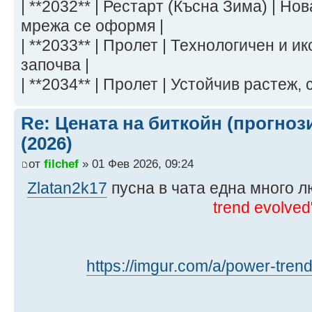
| **2032** | Рестарт (Късна Зима) | Н
мрежа се оформя |
| **2033** | Пролет | Технологичен и 
започва |
| **2034** | Пролет | Устойчив растеж,
Re: Цената на биткойн (прогноз
(2026)
от
filchef
» 01 Фев 2026, 09:24
Zlatan2k17
пусна в чата една много л
trend evolved
https://imgur.com/a/power-tre