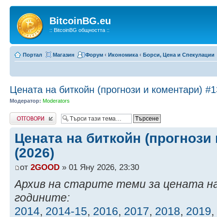
BitcoinBG.eu
:: BitcoinBG общността ::
Портал
Магазин
Форум
‹
Икономика
‹
Борси, Цена и Спекулации
Цената на биткойн (прогнози и коментари) #1
Модератор:
Moderators
Напиши коментар
Цената на биткойн (прогнози 
(2026)
от
2GOOD
» 01 Яну 2026, 23:30
Архив на старите теми за цената н
годините:
2014
,
2014-15
,
2016
,
2017
,
2018
,
2019
,