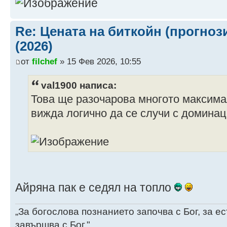
2.3 years -5.6 %
2029 $421,65
2.5 years -5.9 %
Re: Цената на биткойн (прогноз
2030 $551,60
(2026)
2.6 years -5.3 %
от
filchef
» 15 Фев 2026, 10:55
2031 $713,03
2.7 years -5.0 %
val1900 написа:
2032 $912,30
Това ще разочарова многото максимал
2.8 years -4.5 %
вижда логично да се случи с домина
2033 $1,154,81
2.9 years -4.9 %
2034 $1,448,34
3.1 years -4.4 %
2035 $1,801,02
3.2 years -4.2 %
Айряна пак е седял на топло
„За богослова познанието започва с Бог, за 
завършва с Бог."