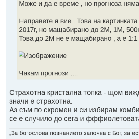
Може и да е време , но прогноза няма
Направете я вие . Това на картинката
2017г, но мащабирано до 2М, 1М, 500к
Това до 2М не е мащабирано , а е 1:1 
Чакам прогнози ....
Страхотна кристална топка - щом вижд
значи е страхотна.
Аз съм по скромен и си избирам комб
се е случило до сега и фффиолетоват
„За богослова познанието започва с Бог, за 