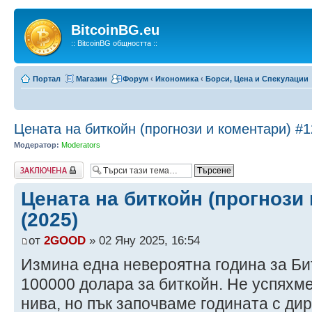
BitcoinBG.eu
:: BitcoinBG общността ::
Портал
Магазин
Форум
‹
Икономика
‹
Борси, Цена и Спекулации
Цената на биткойн (прогнози и коментари) #1
Модератор:
Moderators
Заключена
Цената на биткойн (прогнози 
(2025)
от
2GOOD
» 02 Яну 2025, 16:54
Измина една невероятна година за Би
100000 долара за биткойн. Не успяхме
нива, но пък започваме годината с ди