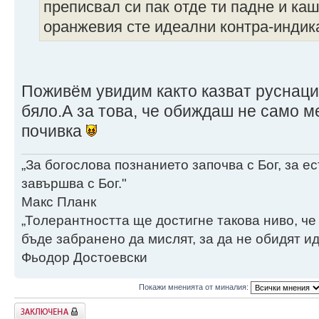
преписвал си пак отде ти падне и каш
оранжевия сте идеални контра-инди
Поживём увидим както казват руснацит
бяло.А за това, че обиждаш не само 
почивка
„За богослова познанието започва с Бог, за 
завършва с Бог."
Макс Планк
„Толерантността ще достигне такова ниво, че
бъде забранено да мислят, за да не обидят ид
Фьодор Достоевски
Покажи мненията от миналия:
Заключена