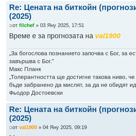
Re: Цената на биткойн (прогноз
(2025)
от
filchef
» 03 Яну 2025, 17:51
Време е за прогнозата на
val1900
„За богослова познанието започва с Бог, за 
завършва с Бог."
Макс Планк
„Толерантността ще достигне такова ниво, че
бъде забранено да мислят, за да не обидят ид
Фьодор Достоевски
Re: Цената на биткойн (прогноз
(2025)
от
val1900
» 04 Яну 2025, 09:19