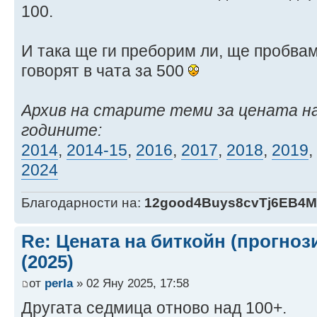
100.
И така ще ги преборим ли, ще пробваме
говорят в чата за 500
Архив на старите теми за цената н
годините:
2014
,
2014-15
,
2016
,
2017
,
2018
,
2019
,
2024
Благодарности на:
12good4Buys8cvTj6EB4
Re: Цената на биткойн (прогноз
(2025)
от
perla
» 02 Яну 2025, 17:58
Другата седмица отново над 100+.