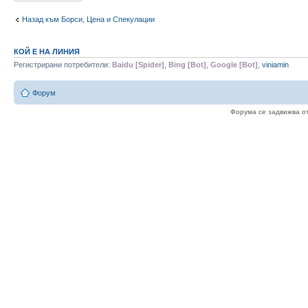
Назад към Борси, Цена и Спекулации
КОЙ Е НА ЛИНИЯ
Регистрирани потребители:
Baidu [Spider]
,
Bing [Bot]
,
Google [Bot]
,
viniamin
Форум
Форума се задвижва о