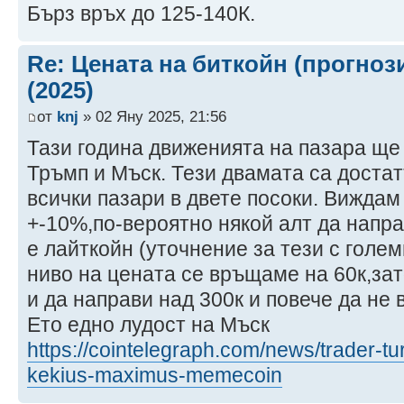
Бърз връх до 125-140К.
Re: Цената на биткойн (прогноз
(2025)
от
knj
» 02 Яну 2025, 21:56
Тази година движенията на пазара ще
Тръмп и Мъск. Тези двамата са достат
всички пазари в двете посоки. Виждам
+-10%,по-вероятно някой алт да напра
е лайткойн (уточнение за тези с голе
ниво на цената се връщаме на 60к,за
и да направи над 300к и повече да не 
Ето едно лудост на Мъск
https://cointelegraph.com/news/trader-tur
kekius-maximus-memecoin