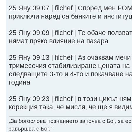
25 Яну 09:07 | filchef | Според мен FO
приключи наред са банките и институ
25 Яну 09:09 | filchef | Те обаче полз
нямат пряко влияние на пазара
25 Яну 09:13 | filchef | Аз очаквам меч
тримесечия стабилизиране цената на
следващите 3-то и 4-то и покачване н
година
25 Яну 09:23 | filchef | в този цикъл н
корекция така, че мисля, че ще я види
„За богослова познанието започва с Бог, за 
завършва с Бог."