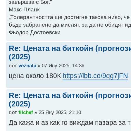
завършва с Бог."
Макс Планк
„Толерантността ще достигне такова ниво, че
бъде забранено да мислят, за да не обидят ид
Фьодор Достоевски
Re: Цената на биткойн (прогноз
(2025)
от
veznata
» 07 Яну 2025, 14:36
цена около 180К
https://ibb.co/9qg7jFN
Re: Цената на биткойн (прогноз
(2025)
от
filchef
» 25 Яну 2025, 21:10
Да кажа и аз как го виждам пазара за т