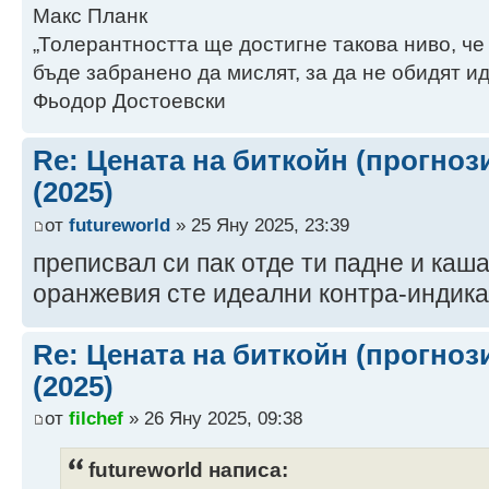
Макс Планк
„Толерантността ще достигне такова ниво, че
бъде забранено да мислят, за да не обидят ид
Фьодор Достоевски
Re: Цената на биткойн (прогноз
(2025)
от
futureworld
» 25 Яну 2025, 23:39
преписвал си пак отде ти падне и каша
оранжевия сте идеални контра-индик
Re: Цената на биткойн (прогноз
(2025)
от
filchef
» 26 Яну 2025, 09:38
futureworld написа: