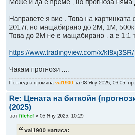
Може и да е време , но прогноза няма 
Направете я вие . Това на картинката 
2017г, но мащабирано до 2М, 1М, 500к,
Това до 2М не е мащабирано , а е 1:1 
https://www.tradingview.com/x/kf8xj3SR/
Чакам прогнози ....
Последна промяна
val1900
на 08 Яну 2025, 06:05, п
Re: Цената на биткойн (прогноз
(2025)
от
filchef
» 05 Яну 2025, 10:29
val1900 написа: