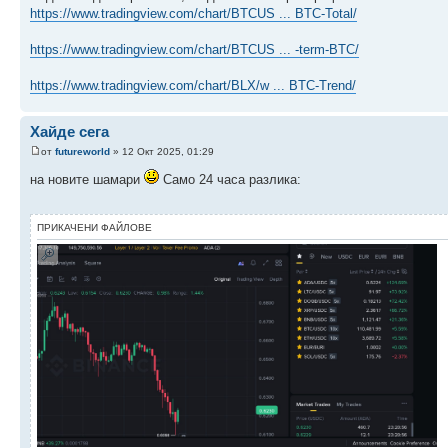
https://www.tradingview.com/chart/BTCUS ... BTC-Total/
https://www.tradingview.com/chart/BTCUS ... -term-BTC/
https://www.tradingview.com/chart/BLX/w ... BTC-Trend/
Хайде сега
от
futureworld
» 12 Окт 2025, 01:29
на новите шамари
Само 24 часа разлика:
ПРИКАЧЕНИ ФАЙЛОВЕ