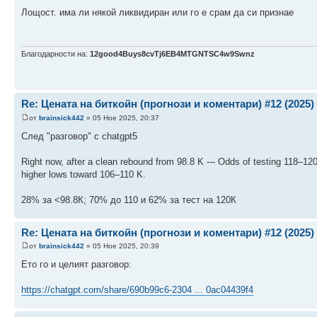
Лощост. има ли някой ликвидиран или го е срам да си признае
Благодарности на:
12good4Buys8cvTj6EB4MTGNTSC4w9Swnz
Re: Цената на биткойн (прогнози и коментари) #12 (2025)
от
brainsick442
» 05 Ное 2025, 20:37
След "разговор" с chatgpt5
Right now, after a clean rebound from 98.8 K --- Odds of testing 118–
higher lows toward 106–110 K.
28% за <98.8К; 70% до 110 и 62% за тест на 120К
Re: Цената на биткойн (прогнози и коментари) #12 (2025)
от
brainsick442
» 05 Ное 2025, 20:39
Ето го и целият разговор:
https://chatgpt.com/share/690b99c6-2304 ... 0ac04439f4