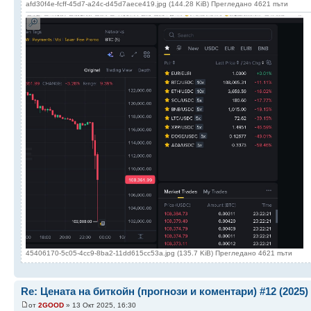
afd30f4e-fcff-45d7-a24c-d45d7aece419.jpg (144.28 KiB) Прегледано 4621 пъти
45406170-5c05-4cc9-8ba2-11dd615cc53a.jpg (135.7 KiB) Прегледано 4621 пъти
Re: Цената на биткойн (прогнози и коментари) #12 (2025)
от
2GOOD
» 13 Окт 2025, 16:30