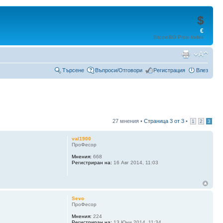
$
€
BitcoinBG Price Index
Търсене
Въпроси/Отговори
Регистрация
Влез
27 мнения •
Страница
3
от
3
•
1
2
3
val1900
ПроФесор
Мнения:
668
Регистриран на:
16 Авг 2014, 11:03
Sevo
ПроФесор
Мнения:
224
Регистриран на:
13 Юни 2014, 11:34