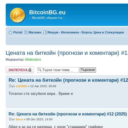
BitcoinBG.eu
:: BitcoinBG общността ::
Portal
Магазин
Форум
‹
Икономика
‹
Борси, Цена и Спекулации
Цената на биткойн (прогнози и коментари) #1
Модератор:
Moderators
Заключена
Re: Цената на биткойн (прогнози и коментари) #12
от
val1900
» 12 Авг 2025, 20:06
Тотално сте загубили вяра . Време е
Re: Цената на биткойн (прогнози и коментари) #12 (2025)
от
Sevo
» 09 Окт 2025, 14:54
Айде и аз да се разпиша, с едни "стааааари" графики: