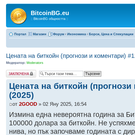
BitcoinBG.eu
:: BitcoinBG общността ::
Портал
Магазин
Форум
‹
Икономика
‹
Борси, Цена и Спекулации
Цената на биткойн (прогнози и коментари) #1
Модератор:
Moderators
Заключена
Цената на биткойн (прогнози 
(2025)
от
2GOOD
» 02 Яну 2025, 16:54
Измина една невероятна година за Би
100000 долара за биткойн. Не успяхме
нива, но пък започваме годината с ди