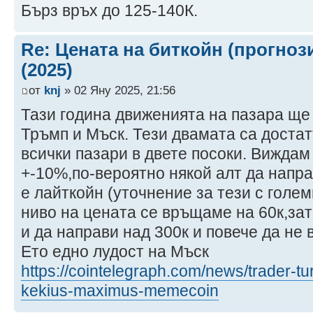
Бърз връх до 125-140К.
Re: Цената на биткойн (прогноз
(2025)
от
knj
» 02 Яну 2025, 21:56
Тази година движенията на пазара ще
Тръмп и Мъск. Тези двамата са достат
всички пазари в двете посоки. Виждам
+-10%,по-вероятно някой алт да напра
е лайткойн (уточнение за тези с голе
ниво на цената се връщаме на 60к,за
и да направи над 300к и повече да не 
Ето едно лудост на Мъск
https://cointelegraph.com/news/trader-tur
kekius-maximus-memecoin