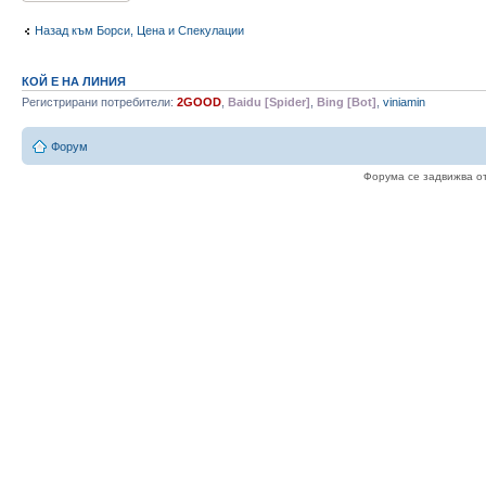
Назад към Борси, Цена и Спекулации
КОЙ Е НА ЛИНИЯ
Регистрирани потребители:
2GOOD
,
Baidu [Spider]
,
Bing [Bot]
,
viniamin
Форум
Форума се задвижва о