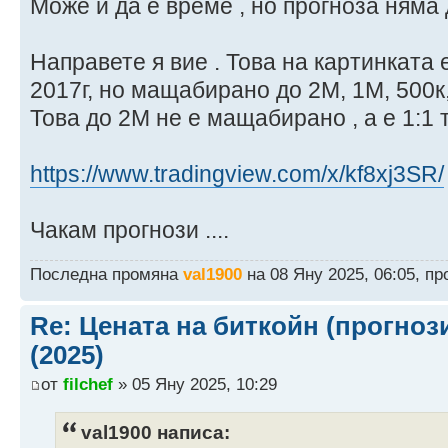
Може и да е време , но прогноза няма 
Направете я вие . Това на картинката 
2017г, но мащабирано до 2М, 1М, 500к,
Това до 2М не е мащабирано , а е 1:1 
https://www.tradingview.com/x/kf8xj3SR/
Чакам прогнози ....
Последна промяна
val1900
на 08 Яну 2025, 06:05, п
Re: Цената на биткойн (прогноз
(2025)
от
filchef
» 05 Яну 2025, 10:29
val1900 написа: