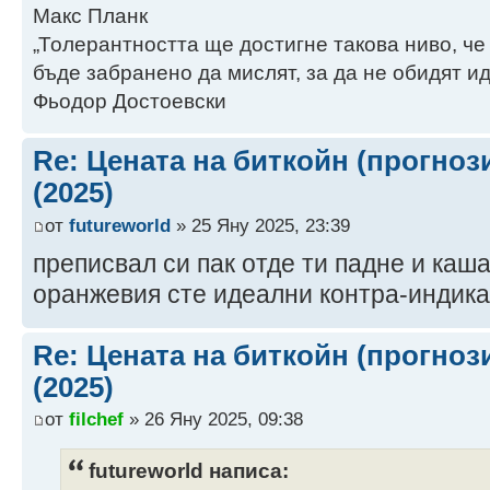
Макс Планк
„Толерантността ще достигне такова ниво, че
бъде забранено да мислят, за да не обидят ид
Фьодор Достоевски
Re: Цената на биткойн (прогноз
(2025)
от
futureworld
» 25 Яну 2025, 23:39
преписвал си пак отде ти падне и каша
оранжевия сте идеални контра-индик
Re: Цената на биткойн (прогноз
(2025)
от
filchef
» 26 Яну 2025, 09:38
futureworld написа: