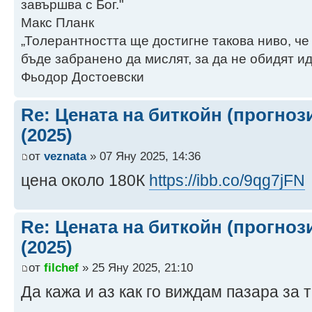
завършва с Бог."
Макс Планк
„Толерантността ще достигне такова ниво, че
бъде забранено да мислят, за да не обидят ид
Фьодор Достоевски
Re: Цената на биткойн (прогноз
(2025)
от
veznata
» 07 Яну 2025, 14:36
цена около 180К
https://ibb.co/9qg7jFN
Re: Цената на биткойн (прогноз
(2025)
от
filchef
» 25 Яну 2025, 21:10
Да кажа и аз как го виждам пазара за т