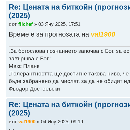
Re: Цената на биткойн (прогноз
(2025)
от
filchef
» 03 Яну 2025, 17:51
Време е за прогнозата на
val1900
„За богослова познанието започва с Бог, за 
завършва с Бог."
Макс Планк
„Толерантността ще достигне такова ниво, че
бъде забранено да мислят, за да не обидят ид
Фьодор Достоевски
Re: Цената на биткойн (прогноз
(2025)
от
val1900
» 04 Яну 2025, 09:19