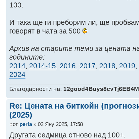
100.
И така ще ги преборим ли, ще пробваме
говорят в чата за 500
Архив на старите теми за цената н
годините:
2014
,
2014-15
,
2016
,
2017
,
2018
,
2019
,
2024
Благодарности на:
12good4Buys8cvTj6EB4
Re: Цената на биткойн (прогноз
(2025)
от
perla
» 02 Яну 2025, 17:58
Другата седмица отново над 100+.