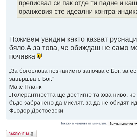
преписвал си пак отде ти падне и каш
оранжевия сте идеални контра-инди
Поживём увидим както казват руснацит
бяло.А за това, че обиждаш не само 
почивка
„За богослова познанието започва с Бог, за 
завършва с Бог."
Макс Планк
„Толерантността ще достигне такова ниво, че
бъде забранено да мислят, за да не обидят ид
Фьодор Достоевски
Покажи мненията от миналия:
Заключена