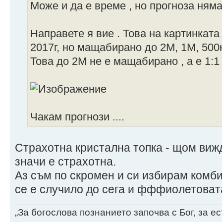
Може и да е време , но прогноза няма
Направете я вие . Това на картинката
2017г, но мащабирано до 2М, 1М, 500к
Това до 2М не е мащабирано , а е 1:1 
Чакам прогнози ....
Страхотна кристална топка - щом вижд
значи е страхотна.
Аз съм по скромен и си избирам комб
се е случило до сега и фффиолетоват
„За богослова познанието започва с Бог, за 