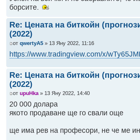
борсите.
Re: Цената на биткойн (прогноз
(2022)
от
qwertyA5
» 13 Яну 2022, 11:16
https://www.tradingview.com/x/wTy65JM
Re: Цената на биткойн (прогноз
(2022)
от
upuHka
» 13 Яну 2022, 14:40
20 000 долара
якото продаване ще го свали още
ще има рев на професори, не че ме и