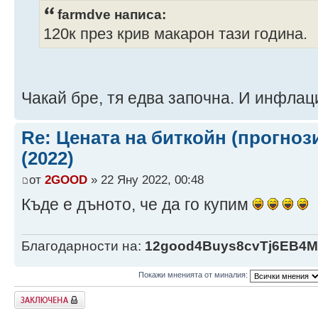
farmdve написа:
120к през крив макарон тази година.
Чакай бре, тя едва започна. И инфлац
Re: Цената на биткойн (прогноз
(2022)
от
2GOOD
» 22 Яну 2022, 00:48
Къде е дъното, че да го купим
Благодарности на:
12good4Buys8cvTj6EB4
Покажи мненията от миналия:
Заключена