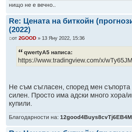
нищо не е вечно..
Re: Цената на биткойн (прогноз
(2022)
от
2GOOD
» 13 Яну 2022, 15:36
qwertyA5 написа:
https://www.tradingview.com/x/wTy65J
Не съм съгласен, според мен съпорта 
силен. Просто има адски много хора/и
купили.
Благодарности на:
12good4Buys8cvTj6EB4