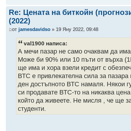
Re: Цената на биткойн (прогноз
(2022)
от
jamesdavidso
» 19 Яну 2022, 09:48
val1900 написа:
А мечи пазар не само очаквам да има
Може би 90% или 10 пъти от върха (1
ще има и хора взели кредит с обезпе
ВТС е привлекателна сила за пазара 
ден достъпното ВТС намаля. Някои г
си продавате ВТС-то на никаква цена 
който да живеете. Не мисля , че ще 
студенти.