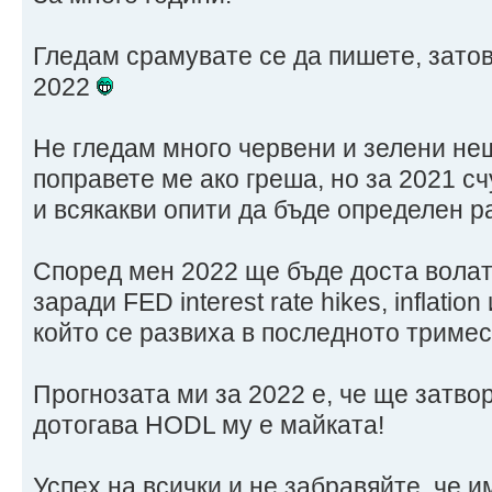
Гледам срамувате се да пишете, зато
2022
Не гледам много червени и зелени не
поправете ме ако греша, но за 2021 с
и всякакви опити да бъде определен ра
Според мен 2022 ще бъде доста волат
заради FED interest rate hikes, inflatio
който се развиха в последното тримес
Прогнозата ми за 2022 е, че ще затво
дотогава HODL му е майката!
Успех на всички и не забравяйте, че 