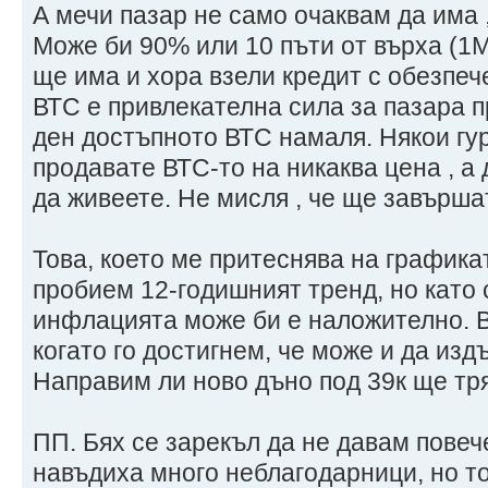
А мечи пазар не само очаквам да има 
Може би 90% или 10 пъти от върха (1М
ще има и хора взели кредит с обезпе
ВТС е привлекателна сила за пазара п
ден достъпното ВТС намаля. Някои гур
продавате ВТС-то на никаква цена , а 
да живеете. Не мисля , че ще завърша
Това, което ме притеснява на графикат
пробием 12-годишният тренд, но като
инфлацията може би е наложително. В
когато го достигнем, че може и да изд
Направим ли ново дъно под 39к ще тр
ПП. Бях се зарекъл да не давам повече
навъдиха много неблагодарници, но то