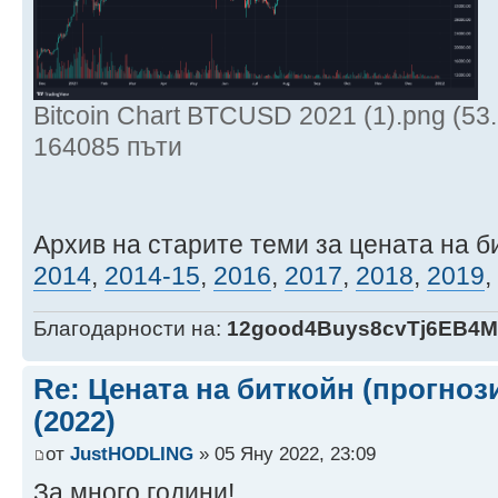
Bitcoin Chart BTCUSD 2021 (1).png (53
164085 пъти
Архив на старите теми за цената на б
2014
,
2014-15
,
2016
,
2017
,
2018
,
2019
,
Благодарности на:
12good4Buys8cvTj6EB4
Re: Цената на биткойн (прогноз
(2022)
от
JustHODLING
» 05 Яну 2022, 23:09
За много години!