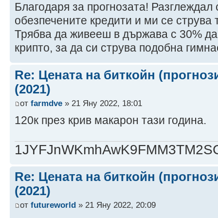
Благодаря за прогнозата! Разглеждал
обезпечените кредити и ми се струва 
Трябва да живееш в държава с 30% да
крипто, за да си струва подобна гимна
Re: Цената на биткойн (прогноз
(2021)
от
farmdve
» 21 Яну 2022, 18:01
120к през крив макарон тази година.
1JYFJnWKmhAwK9FMM3TM2SCj
Re: Цената на биткойн (прогноз
(2021)
от
futureworld
» 21 Яну 2022, 20:09