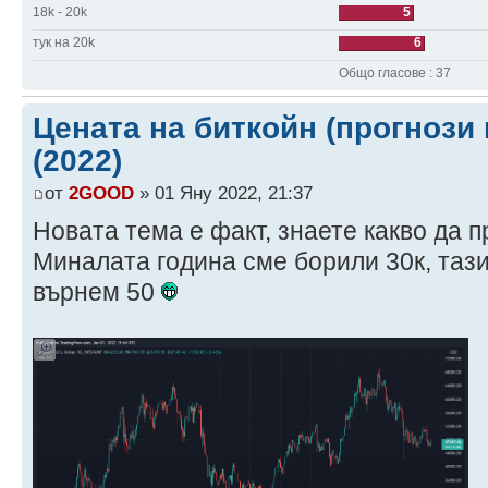
18k - 20k
5
тук на 20k
6
Общо гласове : 37
Цената на биткойн (прогнози 
(2022)
от
2GOOD
» 01 Яну 2022, 21:37
Новата тема е факт, знаете какво да п
Миналата година сме борили 30к, тази
върнем 50