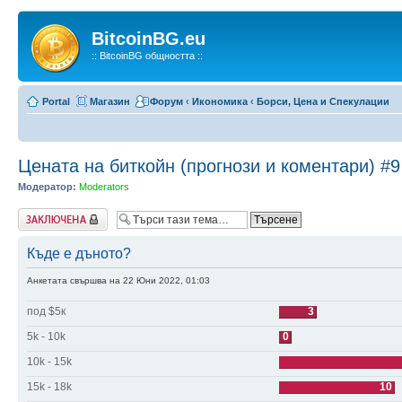
BitcoinBG.eu
:: BitcoinBG общността ::
Portal
Магазин
Форум
‹
Икономика
‹
Борси, Цена и Спекулации
Цената на биткойн (прогнози и коментари) #9
Модератор:
Moderators
Заключена
Къде е дъното?
Анкетата свършва на 22 Юни 2022, 01:03
под $5к
3
5k - 10k
0
10k - 15k
15k - 18k
10