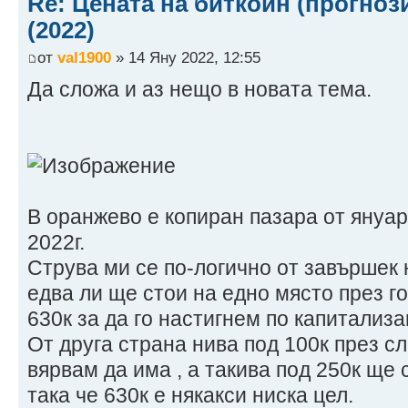
Re: Цената на биткойн (прогноз
(2022)
от
val1900
» 14 Яну 2022, 12:55
Да сложа и аз нещо в новата тема.
В оранжево е копиран пазара от януар
2022г.
Струва ми се по-логично от завършек 
едва ли ще стои на едно място през го
630к за да го настигнем по капитализа
От друга страна нива под 100к през с
вярвам да има , а такива под 250к ще 
така че 630к е някакси ниска цел.