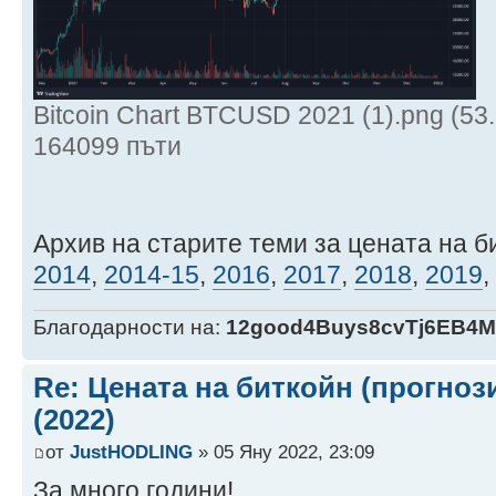
Bitcoin Chart BTCUSD 2021 (1).png (53
164099 пъти
Архив на старите теми за цената на б
2014
,
2014-15
,
2016
,
2017
,
2018
,
2019
,
Благодарности на:
12good4Buys8cvTj6EB4
Re: Цената на биткойн (прогноз
(2022)
от
JustHODLING
» 05 Яну 2022, 23:09
За много години!