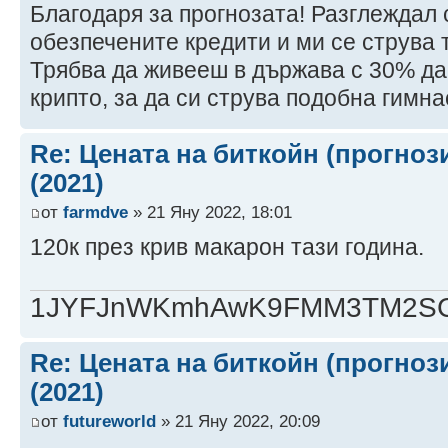
Благодаря за прогнозата! Разглеждал
обезпечените кредити и ми се струва 
Трябва да живееш в държава с 30% да
крипто, за да си струва подобна гимна
Re: Цената на биткойн (прогноз
(2021)
от
farmdve
» 21 Яну 2022, 18:01
120к през крив макарон тази година.
1JYFJnWKmhAwK9FMM3TM2SCj
Re: Цената на биткойн (прогноз
(2021)
от
futureworld
» 21 Яну 2022, 20:09