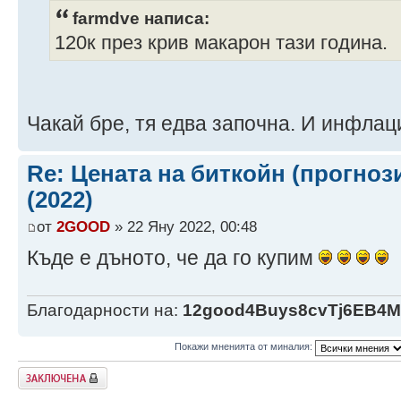
farmdve написа:
120к през крив макарон тази година.
Чакай бре, тя едва започна. И инфлац
Re: Цената на биткойн (прогноз
(2022)
от
2GOOD
» 22 Яну 2022, 00:48
Къде е дъното, че да го купим
Благодарности на:
12good4Buys8cvTj6EB4
Покажи мненията от миналия:
Заключена