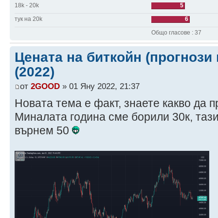
18k - 20k
5
тук на 20k
6
Общо гласове : 37
Цената на биткойн (прогнози 
(2022)
от
2GOOD
» 01 Яну 2022, 21:37
Новата тема е факт, знаете какво да п
Миналата година сме борили 30к, тази
върнем 50