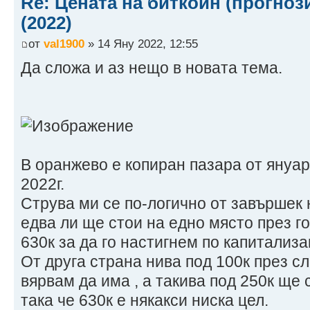
Re: Цената на биткойн (прогноз
(2022)
от
val1900
» 14 Яну 2022, 12:55
Да сложа и аз нещо в новата тема.
В оранжево е копиран пазара от януар
2022г.
Струва ми се по-логично от завършек 
едва ли ще стои на едно място през го
630к за да го настигнем по капитализа
От друга страна нива под 100к през с
вярвам да има , а такива под 250к ще 
така че 630к е някакси ниска цел.