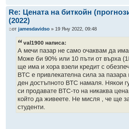
Re: Цената на биткойн (прогноз
(2022)
от
jamesdavidso
» 19 Яну 2022, 09:48
val1900 написа:
А мечи пазар не само очаквам да има
Може би 90% или 10 пъти от върха (1
ще има и хора взели кредит с обезпе
ВТС е привлекателна сила за пазара 
ден достъпното ВТС намаля. Някои г
си продавате ВТС-то на никаква цена 
който да живеете. Не мисля , че ще 
студенти.