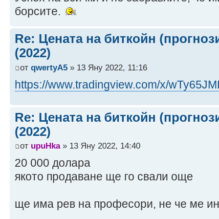
борсите.
Re: Цената на биткойн (прогноз
(2022)
от
qwertyA5
» 13 Яну 2022, 11:16
https://www.tradingview.com/x/wTy65JM
Re: Цената на биткойн (прогноз
(2022)
от
upuHka
» 13 Яну 2022, 14:40
20 000 долара
якото продаване ще го свали още
ще има рев на професори, не че ме и