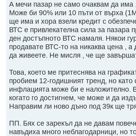
А мечи пазар не само очаквам да има 
Може би 90% или 10 пъти от върха (1М
ще има и хора взели кредит с обезпе
ВТС е привлекателна сила за пазара п
ден достъпното ВТС намаля. Някои гур
продавате ВТС-то на никаква цена , а 
да живеете. Не мисля , че ще завърша
Това, което ме притеснява на графикат
пробием 12-годишният тренд, но като
инфлацията може би е наложително. В
когато го достигнем, че може и да изд
Направим ли ново дъно под 39к ще тр
ПП. Бях се зарекъл да не давам повече
навъдиха много неблагодарници, но то