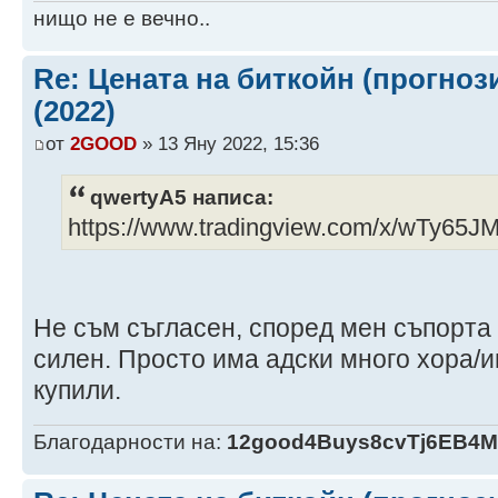
нищо не е вечно..
Re: Цената на биткойн (прогноз
(2022)
от
2GOOD
» 13 Яну 2022, 15:36
qwertyA5 написа:
https://www.tradingview.com/x/wTy65J
Не съм съгласен, според мен съпорта 
силен. Просто има адски много хора/и
купили.
Благодарности на:
12good4Buys8cvTj6EB4