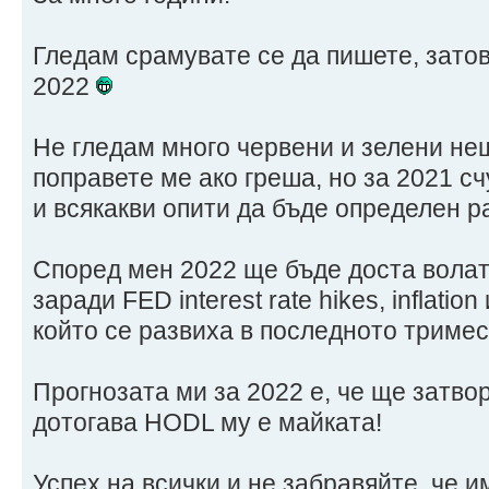
Гледам срамувате се да пишете, зато
2022
Не гледам много червени и зелени не
поправете ме ако греша, но за 2021 с
и всякакви опити да бъде определен ра
Според мен 2022 ще бъде доста волат
заради FED interest rate hikes, inflatio
който се развиха в последното тримес
Прогнозата ми за 2022 е, че ще затво
дотогава HODL му е майката!
Успех на всички и не забравяйте, че 