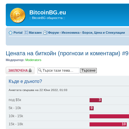
BitcoinBG.eu
:: BitcoinBG общността ::
Portal
Магазин
Форум
‹
Икономика
‹
Борси, Цена и Спекулации
Цената на биткойн (прогнози и коментари) #9
Модератор:
Moderators
Заключена
Къде е дъното?
Анкетата свършва на 22 Юни 2022, 01:03
под $5к
3
5k - 10k
0
10k - 15k
15k - 18k
10