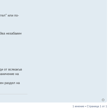
тел" или по-
два незабавен
ди от всякакъв
раничение на
лен раздел на
1 мнение • Страница
1
от
1