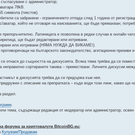
т съгласувани с администратор;
аватара 78kB.
5 символа (текстов).
бители са забранени - ограничението отпада след 1 година от регистрац
/аватар, който не отговаря на изискванията, ще бъде премахван; потреб
 е препоръчително. Латиницата е позволена в редки случаи в онлайн чат
кирилица, ще бъдат редактирани или изтривани.
актирани или изтривани (НЯМА НУЖДА ДА ВИКАМЕ!).
, противоречащи на българското законодателство, агитационни призиви и
а се отнася до същността на дискусията. Всяка тема трябва да се поме
 а неправилно сортираните такива – премествани. Личните дискусии меж
астникът в дискусията трябва да се придържа към нея.
придружен с описание на препратката – къде води този линк, какво ще 
а раздел.
ограми
.
или тема, съдържащи редакция от модератор или администратор, освен 
а форума за криптовалути BitcoinBG.eu:
а
Купувам/Продавам
.