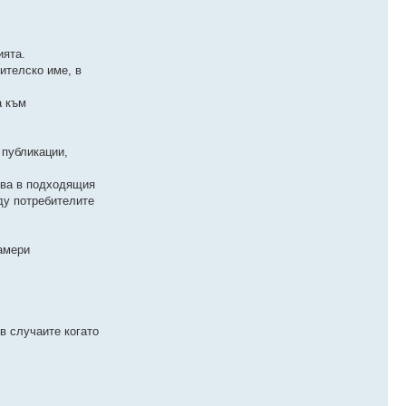
ията.
ителско име, в
а към
 публикации,
ства в подходящия
ду потребителите
намери
в случаите когато