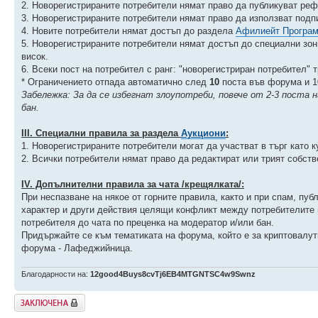
2. Новорегистрираните потребители нямат право да публикуват ре
3. Новорегистрираните потребители нямат право да използват подпис
4. Новите потребители нямат достъп до раздела
Афилиейт Програ
5. Новорегистрираните потребители нямат достъп до специални зон
висок.
6. Всеки пост на потребител с ранг: "новорегистриран потребител" 
* Ограничението отпада автоматично след
10
поста във форума и 10
Забележка: За да се избегнат злоупотреби, повече от 2-3 поста 
бан.
ІIІ. Специални правила за раздела
Аукциони
:
1. Новорегистрираните потребители могат да участват в търг като к
2. Всички потребители нямат право да редактират или трият собств
ІV. Допълнителни правила за чата /крещялката/:
При неспазване на някое от горните правила, както и при спам, пу
характер и други действия целящи конфликт между потребителите 
потребителя до чата по преценка на модератор и/или бан.
Придържайте се към тематиката на форума, който е за криптовалути
форума - Лафеджийница.
Благодарности на:
12good4Buys8cvTj6EB4MTGNTSC4w9Swnz
Заключена