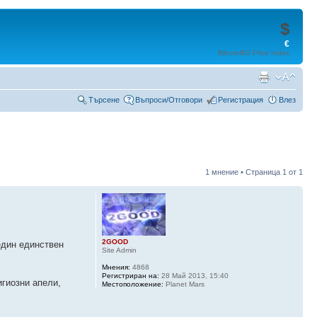
$
€
BitcoinBG Price Index
Търсене
Въпроси/Отговори
Регистрация
Влез
1 мнение • Страница
1
от
1
2GOOD
един единствен
Site Admin
Мнения:
4868
Регистриран на:
28 Май 2013, 15:40
игиозни апели,
Местоположение:
Planet Mars