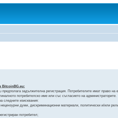
 BitcoinBG.eu:
eu предполага задължителна регистрация. Потребителите имат право на 
гиналното потребителско име или със съгласието на администраторите.
на следните изисквания:
, нецензурни думи, дискриминационни материали, политически и/или рел
 регистриран потребител;