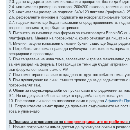
2.3. да не съдържат рекламни слогани и препратки, без те да бъда
2.4. максимален размер на аватара: 200х200 пиксела, големина на 
2.5. максимален размер на подписа: 640х120 пиксела (графичен), 25
2.6. рефералните линкове в подписите на новорегистрираните потре
2.7. нарушителите ще бъдат наказвани според провинението: подпис
разрез с правилата, ще бъде изтривано.
3. Писането на кирилица във форума за криптовалути BitcoinBG.eu
платформата. Мнения на потребители, които отказват да пишат на 
4. Мнения, изцяло изписвани с главни букви, също ще бъдат ред
5. Потребителите нямат право да публикуват текстове и материали
асоциирани с пропаганда.
6. При създаване на нова тема, заглавието й трябва максимално д
за нея раздел на форума. Повтарящи се теми ще бъдат изтривани,
във форума се правят само с PM.
7. При коментиране на вече създадена от друг потребител тема, уч
8. При публикуване на линк, същият трябва да бъде задължително 
потребителят там.
9. Обяви за покупко-продажби се пускат само в определения за тов
9.1. Не се допускат обяви за покукто-продажба на криптовалути.
10. Реферални линкове са позволени само в раздела
Афилиейт Пр
11. Потребителите нямат право да променят съдържанието на пост 
това е упоменато.
ІІ. Правила и ограничения за
новорегистрираните потребители
н
1. Новите потребители нямат достъп да публикуват обяви в раздел