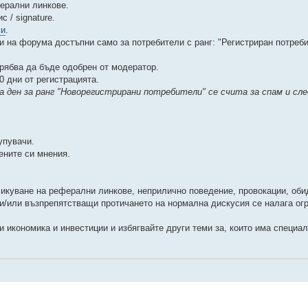
ферални линкове.
 / signature.
ми
.
и на форума достъпни само за потребители с ранг: "Регистриран потреби
трябва да бъде одобрен от модератор.
 дни от регистрацията.
на ден за ранг "Новорегистрирани потребители" се счита за спам и сле
упувачи.
ените си мнения.
бликуване на реферални линкове, неприлично поведение, провокации, оби
и/или възпрепятстващи протичането на нормална дискусия се налага ог
 икономика и инвестиции и избягвайте други теми за, които има специа