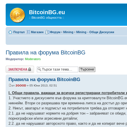
BitcoinBG.eu
:: BitcoinBG общността ::
Портал
Магазин
Форум
‹
Mining
‹
Mining - Общи Дискусии
Правила на форума BitcoinBG
Модератор:
Moderators
Заключена
Правила на форума BitcoinBG
от
2GOOD
» 05 Юни 2013, 02:51
І. Общи правила, важащи за всички регистрирани потребители в
1. Участието в дискусиите във форума за криптовалути BitcoinBG.
никнейм. Втори се разрешава при временна липса на достъп до ори
2. Никът, аватарът и подписът на потребителя трябва да отговарят 
2.1. да не нарушават нормите на добрия тон – забраняват се обиди
порнографски и/или агресивни детайли;
2.2. да не нарушават авторското право, както и да не копират вече